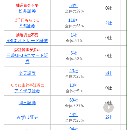
54社
抽選資金不要
0社
松井証券
全体の29％
118社
2千円もらえる
2社
SBI証券
全体の63％
1社
抽選資金不要
0社
SBIネオトレード証券
全体の1％
委託幹事が多い
6社
三菱UFJ eスマート証
0社
全体の3％
券
43社
楽天証券
3社
全体の23％
10社
たまに主幹事証券に
0社
アイザワ証券
全体の5％
69社
岡三証券
0社
全体の37％
44社
みずほ証券
2社
全体の23％
94社