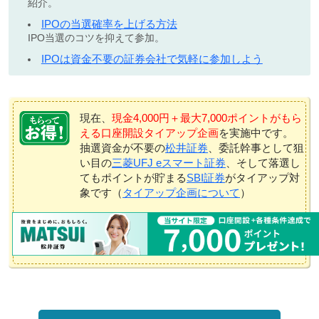
紹介。
IPOの当選確率を上げる方法
IPO当選のコツを抑えて参加。
IPOは資金不要の証券会社で気軽に参加しよう
現在、
現金4,000円＋最大7,000ポイントがもら
える口座開設タイアップ企画
を実施中です。
抽選資金が不要の
松井証券
、委託幹事として狙
い目の
三菱UFJ eスマート証券
、そして落選し
てもポイントが貯まる
SBI証券
がタイアップ対
象です（
タイアップ企画について
）