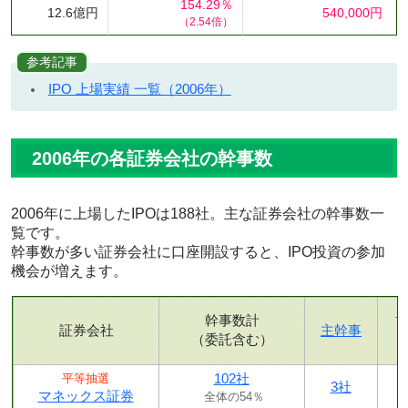
154.29％
12.6億円
540,000円
（2.54倍）
参考記事
IPO 上場実績 一覧（2006年）
2006年の各証券会社の幹事数
2006年に上場したIPOは188社。主な証券会社の幹事数一
覧です。
幹事数が多い証券会社に口座開設すると、IPO投資の参加
機会が増えます。
幹事数計
証券会社
主幹事
（委託含む）
102社
平等抽選
3社
マネックス証券
全体の54％