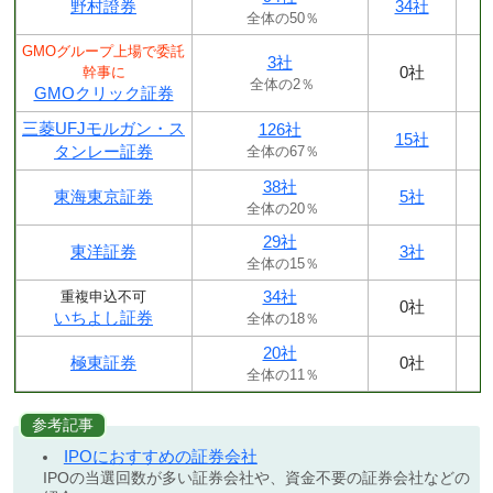
野村證券
34社
全体の50％
GMOグループ上場で委託
3社
0社
幹事に
全体の2％
GMOクリック証券
三菱UFJモルガン・ス
126社
15社
タンレー証券
全体の67％
38社
東海東京証券
5社
全体の20％
29社
東洋証券
3社
全体の15％
34社
重複申込不可
0社
いちよし証券
全体の18％
20社
極東証券
0社
全体の11％
参考記事
IPOにおすすめの証券会社
IPOの当選回数が多い証券会社や、資金不要の証券会社などの