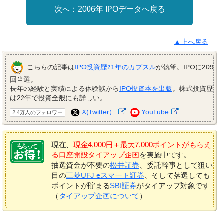
2006年 IPOデータへ戻る
▲上へ戻る
こちらの記事は
IPO投資歴21年のカブスル
が執筆。IPOに209
回当選。
長年の経験と実績による体験談から
IPO投資本を出版
。株式投資歴
は22年で投資全般にも詳しい。
X(Twitter）
YouTube
2.4万人のフォロワー
現在、
現金4,000円＋最大7,000ポイントがもらえ
る口座開設タイアップ企画
を実施中です。
抽選資金が不要の
松井証券
、委託幹事として狙い
目の
三菱UFJ eスマート証券
、そして落選しても
ポイントが貯まる
SBI証券
がタイアップ対象です
（
タイアップ企画について
）