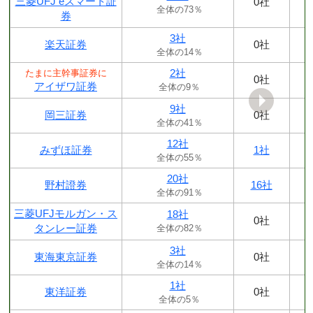
三菱UFJ eスマート証
0社
全体の73％
券
3社
楽天証券
0社
全体の14％
2社
たまに主幹事証券に
0社
アイザワ証券
全体の9％
9社
岡三証券
0社
全体の41％
12社
みずほ証券
1社
全体の55％
20社
野村證券
16社
全体の91％
三菱UFJモルガン・ス
18社
0社
タンレー証券
全体の82％
3社
東海東京証券
0社
全体の14％
1社
東洋証券
0社
全体の5％