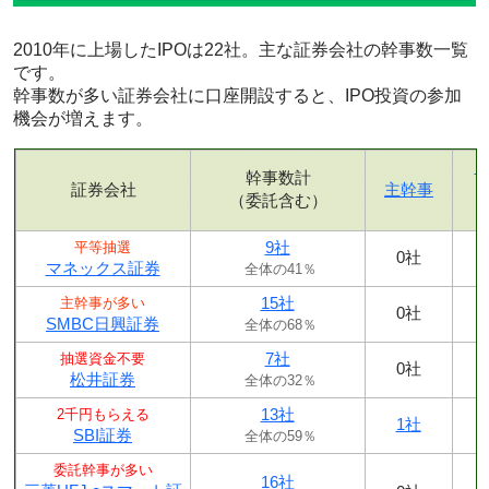
2010年に上場したIPOは22社。主な証券会社の幹事数一覧
です。
幹事数が多い証券会社に口座開設すると、IPO投資の参加
機会が増えます。
幹事数計
証券会社
主幹事
（委託含む）
9社
平等抽選
0社
マネックス証券
全体の41％
15社
主幹事が多い
0社
SMBC日興証券
全体の68％
7社
抽選資金不要
0社
松井証券
全体の32％
13社
2千円もらえる
1社
SBI証券
全体の59％
委託幹事が多い
16社