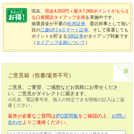
現在、
現金4,000円＋最大7,000ポイントがもらえ
る口座開設タイアップ企画
を実施中です。
抽選資金が不要の
松井証券
、委託幹事として狙い
目の
三菱UFJ eスマート証券
、そして落選しても
ポイントが貯まる
SBI証券
がタイアップ対象です
（
タイアップ企画について
）
ご意見箱（投書/返答不可）
ご意見、ご要望、ご感想などお気軽にお寄せくださ
い。ご意見がダイレクトに届きます。
※氏名、電話番号等、個人の特定できる情報の記入はご遠
慮ください。
返答が必要なご質問は
IPO質問集
をご確認の上、
お問い
合わせ
よりご連絡ください。