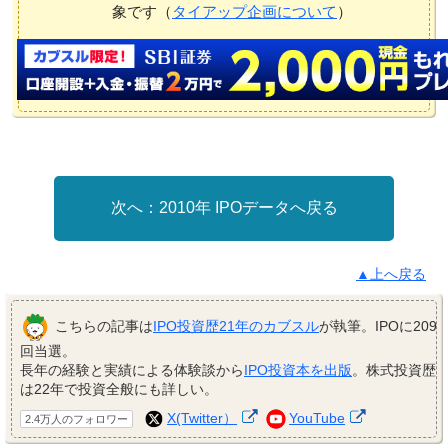
象です（
タイアップ企画について
）
2010年 IPOデータへ戻る
▲上へ戻る
こちらの記事は
IPO投資歴21年のカブスル
が執筆。IPOに209
回当選。
長年の経験と実績による体験談から
IPO投資本を出版
。株式投資歴
は22年で投資全般にも詳しい。
X(Twitter）
YouTube
2.4万人のフォロワー