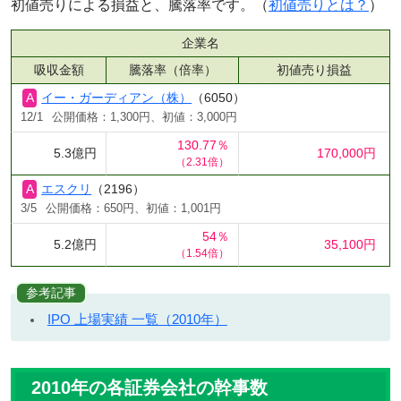
初値売りによる損益と、騰落率です。（
初値売りとは？
）
企業名
吸収金額
騰落率（倍率）
初値売り損益
イー・ガーディアン（株）
（6050）
12/1
公開価格：1,300円、初値：3,000円
130.77％
5.3億円
170,000円
（2.31倍）
エスクリ
（2196）
3/5
公開価格：650円、初値：1,001円
54％
5.2億円
35,100円
（1.54倍）
参考記事
IPO 上場実績 一覧（2010年）
2010年の各証券会社の幹事数