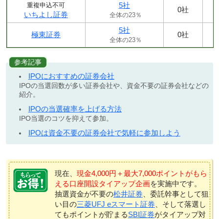
5社
重複申込不可
0社
いちよし証券
全体の23％
5社
極東証券
0社
全体の23％
参考記事
IPOにおすすめの証券会社
IPOの当選回数が多い証券会社や、資金不要の証券会社などの
紹介。
IPOの当選確率を上げる方法
IPO当選のコツを抑えて参加。
IPOは資金不要の証券会社で気軽に参加しよう
現在、
現金4,000円＋最大7,000ポイントがもら
える口座開設タイアップ企画
を実施中です。
抽選資金が不要の
松井証券
、委託幹事として狙
い目の
三菱UFJ eスマート証券
、そして落選し
てもポイントが貯まる
SBI証券
がタイアップ対