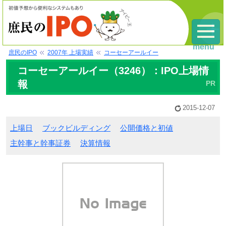
menu
庶民のIPO
2007年 上場実績
コーセーアールイー
コーセーアールイー（3246）：IPO上場情
報
2015-12-07
上場日
ブックビルディング
公開価格と初値
主幹事と幹事証券
決算情報