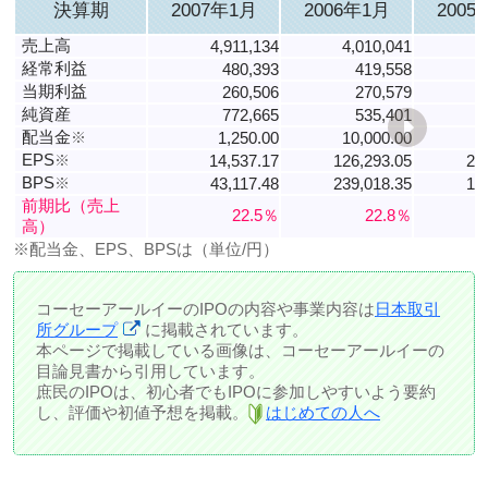
決算期
2007年1月
2006年1月
2005
売上高
4,911,134
4,010,041
3
経常利益
480,393
419,558
当期利益
260,506
270,579
純資産
772,665
535,401
配当金
※
1,250.00
10,000.00
EPS
※
14,537.17
126,293.05
23
BPS
※
43,117.48
239,018.35
18
前期比（売上
22.5％
22.8％
高）
※配当金、EPS、BPSは（単位/円）
コーセーアールイーのIPOの内容や事業内容は
日本取引
所グループ
に掲載されています。
本ページで掲載している画像は、コーセーアールイーの
目論見書から引用しています。
庶民のIPOは、初心者でもIPOに参加しやすいよう要約
し、評価や初値予想を掲載。
はじめての人へ