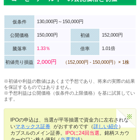
130,000円～150,000円
仮条件
150,000円
152,000円
公開価格
初値
1.33％
1.01倍
騰落率
倍率
2,000円
初値売り損益
（152,000円 - 150,000円）× 1株
※初値や利益の数値はあくまで予想であり、将来の実際の結果
を保証するものではありません。
※予想利益は公開価格（仮条件の上限価格）を基に試算してい
ます。
IPOの申込は、当選が平等抽選で資金力に左右されな
い
マネックス証券
がおすすめです（
詳しい紹介
）
カブスルのメイン証券。
IPOに24回当選
。銘柄スカウ
ターやワン株も便利（
当選実績
）