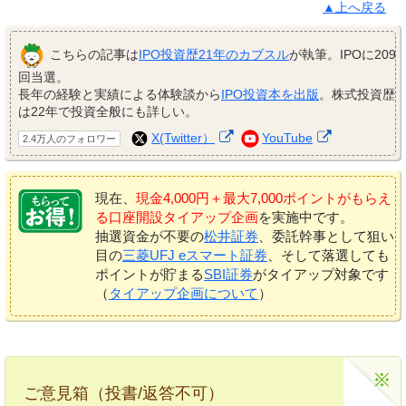
▲上へ戻る
こちらの記事は
IPO投資歴21年のカブスル
が執筆。IPOに209
回当選。
長年の経験と実績による体験談から
IPO投資本を出版
。株式投資歴
は22年で投資全般にも詳しい。
X(Twitter）
YouTube
2.4万人のフォロワー
現在、
現金4,000円＋最大7,000ポイントがもらえ
る口座開設タイアップ企画
を実施中です。
抽選資金が不要の
松井証券
、委託幹事として狙い
目の
三菱UFJ eスマート証券
、そして落選しても
ポイントが貯まる
SBI証券
がタイアップ対象です
（
タイアップ企画について
）
ご意見箱（投書/返答不可）