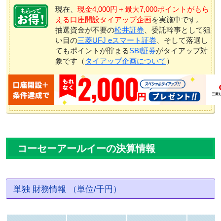
現在、
現金4,000円＋最大7,000ポイントがもら
える口座開設タイアップ企画
を実施中です。
抽選資金が不要の
松井証券
、委託幹事として狙
い目の
三菱UFJ eスマート証券
、そして落選し
てもポイントが貯まる
SBI証券
がタイアップ対
象です（
タイアップ企画について
）
コーセーアールイーの決算情報
単独 財務情報 （単位/千円）