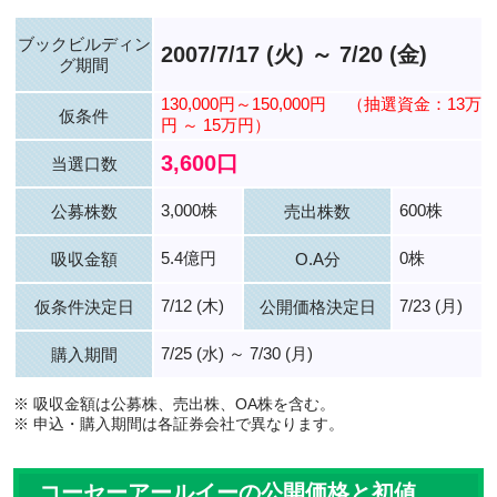
ブックビルディン
2007/7/17 (火) ～ 7/20 (金)
グ期間
130,000円～150,000円
（抽選資金：13万
仮条件
円 ～ 15万円）
3,600口
当選口数
3,000株
600株
公募株数
売出株数
5.4億円
0株
吸収金額
O.A分
7/12 (木)
7/23 (月)
仮条件決定日
公開価格決定日
7/25 (水) ～ 7/30 (月)
購入期間
※ 吸収金額は公募株、売出株、OA株を含む。
※ 申込・購入期間は各証券会社で異なります。
コーセーアールイーの公開価格と初値