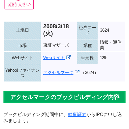
2008/3/18
証券コー
上場日
3624
(火)
ド
情報・通信
東証マザーズ
市場
業種
業
Webサイト
1株
Webサイト
単元株
Yahoo!ファイナン
アクセルマーク
（3624）
ス
アクセルマークのブックビルディング内容
ブックビルディング期間中に、
幹事証券
からIPOに申し込
みましょう。