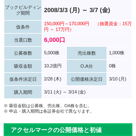
ブックビルディン
2008/3/3 (月) ～ 3/7 (金)
グ期間
150,000円～170,000円
（抽選資金：15万
仮条件
円 ～ 17万円）
6,000口
当選口数
5,000株
1,000株
公募株数
売出株数
10.2億円
0株
吸収金額
O.A分
2/28 (木)
3/10 (月)
仮条件決定日
公開価格決定日
3/11 (火) ～ 3/14 (金)
購入期間
※ 吸収金額は公募株、売出株、OA株を含む。
※ 申込・購入期間は各証券会社で異なります。
アクセルマークの公開価格と初値