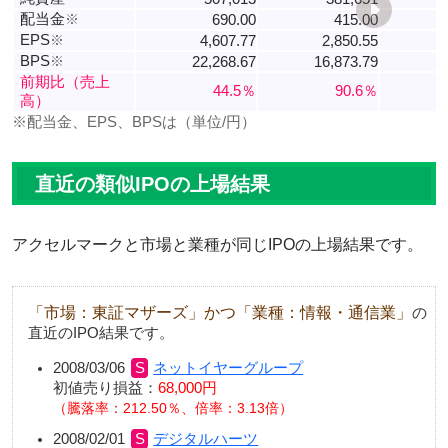
配当金
※
690.00
415.00
EPS
※
4,607.77
2,850.55
BPS
※
22,268.67
16,873.79
1
前期比（売上
44.5％
90.6％
高）
※配当金、EPS、BPSは（単位/円）
直近の類似IPOの上場結果
アクセルマークと市場と業種が同じIPOの上場結果です。
「市場：東証マザーズ」かつ「業種：情報・通信業」
の
直近のIPO結果です。
2008/03/06
ネットイヤーグループ
初値売り損益：
68,000円
騰落率：212.50％、倍率：3.13倍
2008/02/01
デジタルハーツ