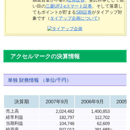
い目の
三菱UFJ eスマート証券
、そして落選し
てもポイントが貯まる
SBI証券
がタイアップ対
象です（
タイアップ企画について
）
アクセルマークの決算情報
単独 財務情報 （単位/千円）
決算期
2007年9月
2006年9月
2005
売上高
2,024,482
1,400,853
経常利益
182,797
112,702
当期利益
104,748
62,609
純資産
507,013
381,651