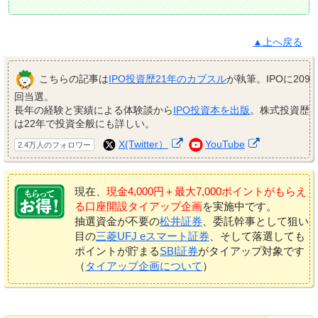
▲上へ戻る
こちらの記事は
IPO投資歴21年のカブスル
が執筆。IPOに209
回当選。
長年の経験と実績による体験談から
IPO投資本を出版
。株式投資歴
は22年で投資全般にも詳しい。
X(Twitter）
YouTube
2.4万人のフォロワー
現在、
現金4,000円＋最大7,000ポイントがもらえ
る口座開設タイアップ企画
を実施中です。
抽選資金が不要の
松井証券
、委託幹事として狙い
目の
三菱UFJ eスマート証券
、そして落選しても
ポイントが貯まる
SBI証券
がタイアップ対象です
（
タイアップ企画について
）