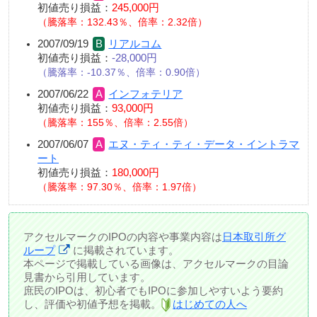
初値売り損益：
245,000円
騰落率：132.43％、倍率：2.32倍
2007/09/19
リアルコム
初値売り損益：
-28,000円
騰落率：-10.37％、倍率：0.90倍
2007/06/22
インフォテリア
初値売り損益：
93,000円
騰落率：155％、倍率：2.55倍
2007/06/07
エヌ・ティ・ティ・データ・イントラマ
ート
初値売り損益：
180,000円
騰落率：97.30％、倍率：1.97倍
アクセルマークのIPOの内容や事業内容は
日本取引所グ
ループ
に掲載されています。
本ページで掲載している画像は、アクセルマークの目論
見書から引用しています。
庶民のIPOは、初心者でもIPOに参加しやすいよう要約
し、評価や初値予想を掲載。
はじめての人へ