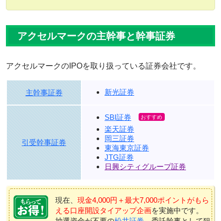
アクセルマークの主幹事と幹事証券
アクセルマークのIPOを取り扱っている証券会社です。
新光証券
主幹事証券
SBI証券
楽天証券
岡三証券
引受幹事証券
東海東京証券
JTG証券
日興シティグループ証券
現在、
現金4,000円＋最大7,000ポイントがもら
える口座開設タイアップ企画
を実施中です。
抽選資金が不要の
松井証券
、委託幹事として狙