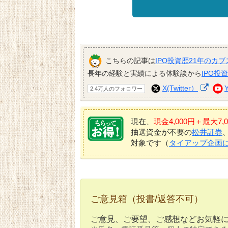
こちらの記事は
IPO投資歴21年のカブ
長年の経験と実績による体験談から
IPO投
X(Twitter）
2.4万人のフォロワー
現在、
現金4,000円＋最大
抽選資金が不要の
松井証券
対象です（
タイアップ企画
ご意見箱（投書/返答不可）
ご意見、ご要望、ご感想などお気軽