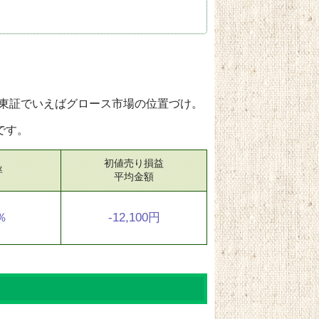
東証でいえばグロース市場の位置づけ。
です。
初値売り損益
率
平均金額
2％
-12,100円