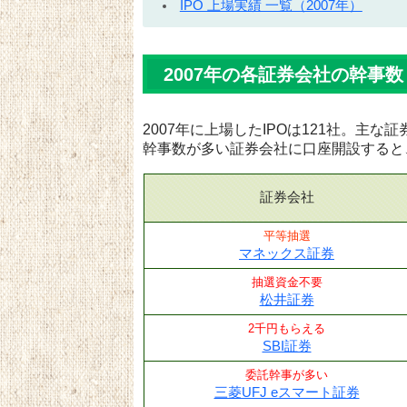
IPO 上場実績 一覧（2007年）
2007年の各証券会社の幹事数
2007年に上場したIPOは121社。主
幹事数が多い証券会社に口座開設すると
証券会社
平等抽選
マネックス証券
抽選資金不要
松井証券
2千円もらえる
SBI証券
委託幹事が多い
三菱UFJ eスマート証券