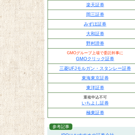
楽天証券
岡三証券
みずほ証券
大和証券
野村證券
GMOグループ上場で委託幹事に
GMOクリック証券
三菱UFJモルガン・スタンレー証券
東海東京証券
東洋証券
重複申込不可
いちよし証券
極東証券
参考記事