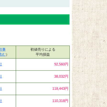
幹事
初値売りによる
含む
）
平均損益
社
92,560円
社
38,032円
社
118,443円
社
110,318円