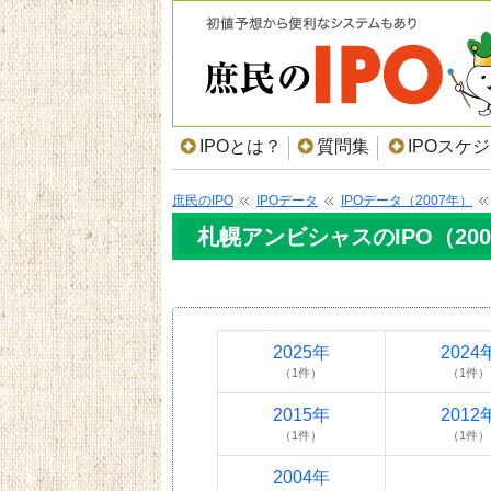
IPOとは？
質問集
IPOスケ
庶民のIPO
IPOデータ
IPOデータ（2007年）
札幌アンビシャスのIPO（20
2025年
2024
（1件）
（1件）
2015年
2012
（1件）
（1件）
2004年