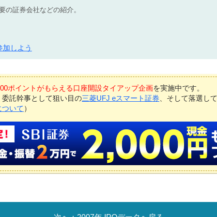
不要の証券会社などの紹介。
参加しよう
7,000ポイントがもらえる口座開設タイアップ企画
を実施中です。
、委託幹事として狙い目の
三菱UFJ eスマート証券
、そして落選し
について
）