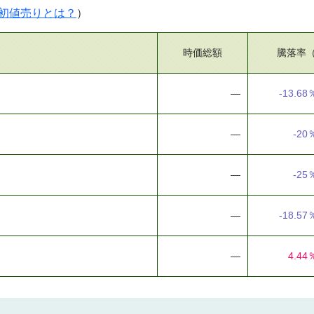
初値売りとは？
）
時価総額
騰落率
―
-13.68
―
-20
―
-25
―
-18.57
―
4.44