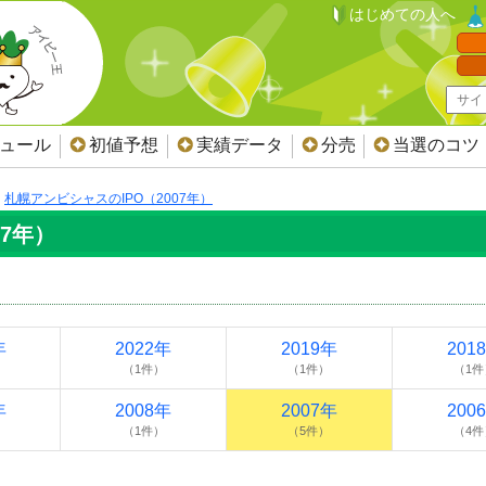
はじめての人へ
ジュール
初値予想
実績データ
分売
当選のコツ
札幌アンビシャスのIPO（2007年）
07年）
年
2022年
2019年
201
（1件）
（1件）
（1件
年
2008年
2007年
200
（1件）
（5件）
（4件