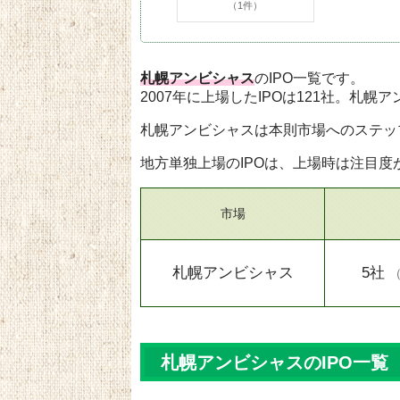
（1件）
札幌アンビシャス
のIPO一覧です。
2007年に上場したIPOは121社。札幌ア
札幌アンビシャスは本則市場へのステッ
地方単独上場のIPOは、上場時は注目
市場
札幌
アンビシャス
5社
札幌アンビシャスのIPO一覧（