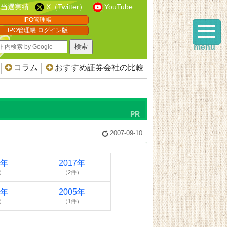
当選実績
X（Twitter）
YouTube
IPO管理帳
IPO管理帳 ログイン版
menu
コラム
おすすめ証券会社の比較
2007-09-10
8年
2017年
）
（2件）
6年
2005年
）
（1件）