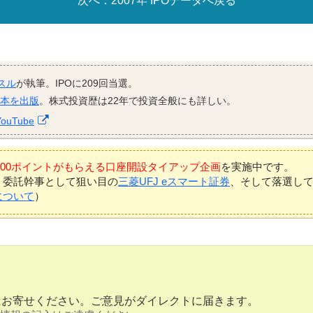
2007年 IPOデータへ戻る
スル
が執筆。IPOに209回当選。
資本を出版
。株式投資歴は22年で投資全般にも詳しい。
YouTube
7,000ポイントがもらえる口座開設タイアップ企画
を実施中です。
、委託幹事として狙い目の
三菱UFJ eスマート証券
、そして落選し
について
）
にお寄せください。ご意見がダイレクトに届きます。