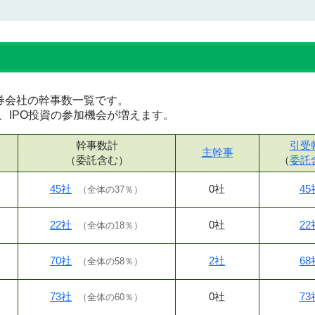
な証券会社の幹事数一覧です。
、IPO投資の参加機会が増えます。
幹事数計
引受
主幹事
（委託含む）
（
委託
45社
0社
45
（
全体の37％
）
22社
0社
22
（
全体の18％
）
70社
2社
68
（
全体の58％
）
73社
0社
73
（
全体の60％
）