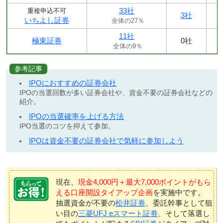
33社
重複申込不可
3社
いちよし証券
全体の27％
11社
極東証券
0社
全体の9％
参考記事
IPOにおすすめの証券会社
IPOの当選回数が多い証券会社や、資金不要の証券会社などの
紹介。
IPOの当選確率を上げる方法
IPO当選のコツを抑えて参加。
IPOは資金不要の証券会社で気軽に参加しよう
現在、
現金4,000円＋最大7,000ポイントがもら
える口座開設タイアップ企画
を実施中です。
抽選資金が不要の
松井証券
、委託幹事として狙
い目の
三菱UFJ eスマート証券
、そして落選し