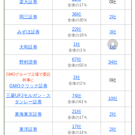
楽天証券
0社
全体の17％
36社
岡三証券
2社
全体の30％
22社
みずほ証券
3社
全体の18％
1社
大和証券
1社
全体の1％
67社
野村證券
34社
全体の55％
GMOグループ上場で委託
2社
0社
幹事に
全体の2％
GMOクリック証券
三菱UFJモルガン・ス
74社
10社
タンレー証券
全体の61％
21社
東海東京証券
2社
全体の17％
17社
東洋証券
2社
全体の14％