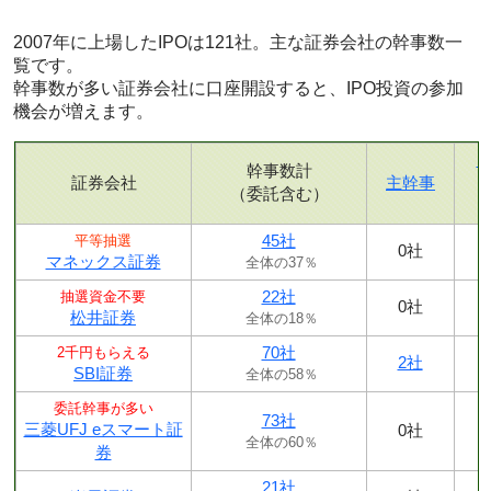
2007年に上場したIPOは121社。主な証券会社の幹事数一
覧です。
幹事数が多い証券会社に口座開設すると、IPO投資の参加
機会が増えます。
幹事数計
証券会社
主幹事
（委託含む）
45社
平等抽選
0社
マネックス証券
全体の37％
22社
抽選資金不要
0社
松井証券
全体の18％
70社
2千円もらえる
2社
SBI証券
全体の58％
委託幹事が多い
73社
三菱UFJ eスマート証
0社
全体の60％
券
21社