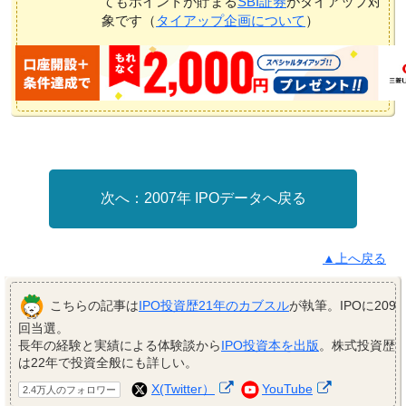
てもポイントが貯まる
SBI証券
がタイアップ対
象です（
タイアップ企画について
）
2007年 IPOデータへ戻る
▲上へ戻る
こちらの記事は
IPO投資歴21年のカブスル
が執筆。IPOに209
回当選。
長年の経験と実績による体験談から
IPO投資本を出版
。株式投資歴
は22年で投資全般にも詳しい。
X(Twitter）
YouTube
2.4万人のフォロワー