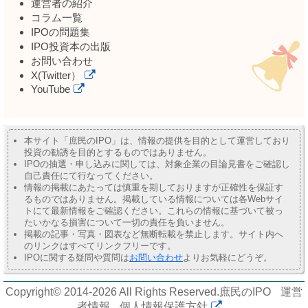
運営者の紹介
コラム一覧
IPOの問題集
IPO投資本の出版
お問い合わせ
X(Twitter）
YouTube
本サイト「庶民のIPO」は、情報の提供を目的として運営しており
投資の勧誘を目的とするものではありません。
IPOの抽選・申し込みに関しては、対象企業の目論見書をご確認し
自己責任にて行なってください。
情報の掲載にあたっては慎重を期しておりますが正確性を保証す
るものではありません。掲載している情報については各Webサイ
トにて最新情報をご確認ください。これらの情報に基づいて被っ
たいかなる損害について一切の責任を負いません。
掲載の記事・写真・図表など無断転載を禁止します。サイト内へ
のリンクはすべてリンクフリーです。
IPOに関する疑問や質問は
お問い合わせ
よりお気軽にどうぞ。
Copyright© 2014-2026 All Rights Reserved.
庶民のIPO
運営
者情報
個人情報保護方針