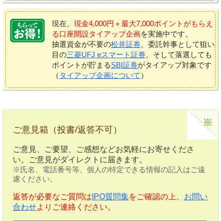
現在、
現金4,000円＋最大7,000ポイントがもらえ
る口座開設タイアップ企画
を実施中です。
抽選資金が不要の
松井証券
、委託幹事として狙い
目の
三菱UFJ eスマート証券
、そして落選しても
ポイントが貯まる
SBI証券
がタイアップ対象です
（
タイアップ企画について
）
ご意見箱（投書/返答不可）
ご意見、ご要望、ご感想などお気軽にお寄せくださ
い。ご意見がダイレクトに届きます。
※氏名、電話番号等、個人の特定できる情報の記入はご遠
慮ください。
返答が必要なご質問は
IPO質問集
をご確認の上、
お問い
合わせ
よりご連絡ください。