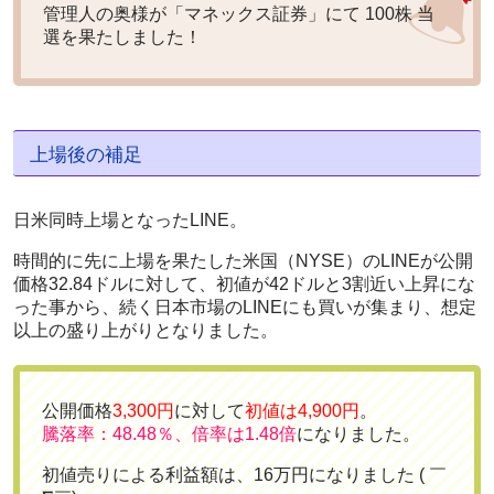
管理人の奥様が「マネックス証券」にて
100株 当
選
を果たしました！
上場後の補足
日米同時上場となったLINE。
時間的に先に上場を果たした米国（NYSE）のLINEが公開
価格32.84ドルに対して、初値が42ドルと
3割近い上昇
にな
った事から、続く日本市場のLINEにも買いが集まり、
想定
以上の盛り上がり
となりました。
公開価格
3,300円
に対して
初値は4,900円
。
騰落率：48.48％、倍率は1.48倍
になりました。
初値売りによる利益額は、
16万円
になりました ( ￣