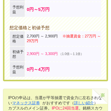
予想利
0円～5万円
益
想定価格と初値予想
2,700円 ～ 2,900円
※抽選資金：27万円 ～
想定価
29万円
格
初値予
2,900円 ～ 3,300円
（1.0倍～1.1倍）
想
予想利
0円～4万円
益
IPOの申込は、当選が平等抽選で資金力に左右されな
い
マネックス証券
がおすすめです（
詳しい紹介
）
カブスルのメイン証券。
IPOに24回当選
。銘柄スカウ