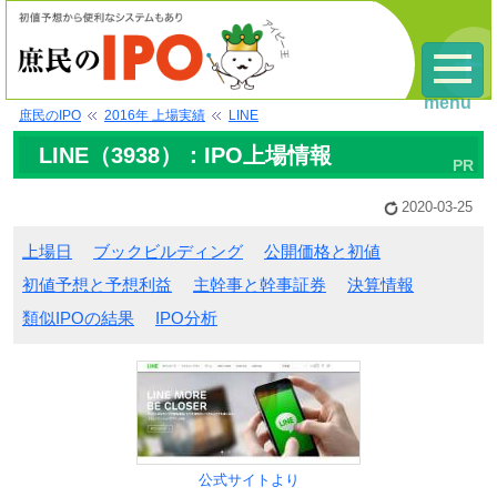
menu
庶民のIPO
2016年 上場実績
LINE
LINE（3938）：IPO上場情報
2020-03-25
上場日
ブックビルディング
公開価格と初値
初値予想と予想利益
主幹事と幹事証券
決算情報
類似IPOの結果
IPO分析
公式サイトより