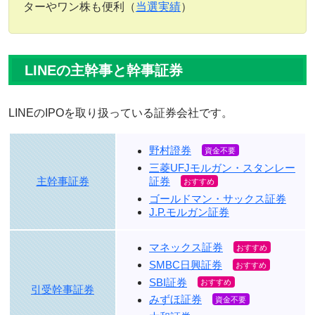
ターやワン株も便利（
当選実績
）
LINEの主幹事と幹事証券
LINEのIPOを取り扱っている証券会社です。
野村證券
三菱UFJモルガン・スタンレー
証券
主幹事証券
ゴールドマン・サックス証券
J.P.モルガン証券
マネックス証券
SMBC日興証券
SBI証券
引受幹事証券
みずほ証券