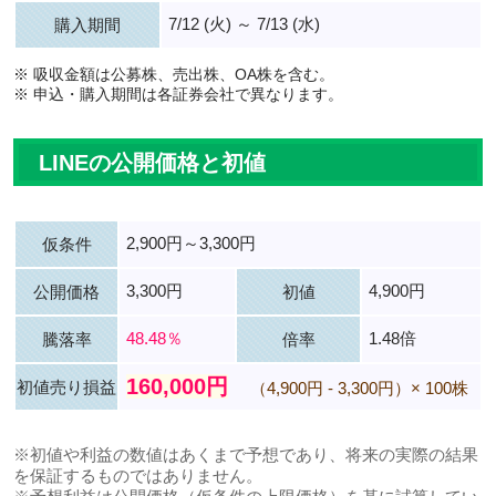
7/12 (火) ～ 7/13 (水)
購入期間
※ 吸収金額は公募株、売出株、OA株を含む。
※ 申込・購入期間は各証券会社で異なります。
LINEの公開価格と初値
2,900円～3,300円
仮条件
3,300円
4,900円
公開価格
初値
48.48％
1.48倍
騰落率
倍率
160,000円
初値売り損益
（4,900円 - 3,300円）× 100株
※初値や利益の数値はあくまで予想であり、将来の実際の結果
を保証するものではありません。