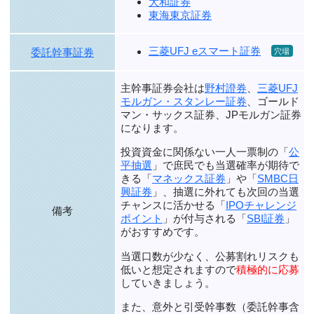
大和証券
東海東京証券
三菱UFJ eスマート証券
委託幹事証券
主幹事証券会社は
野村證券
、
三菱UFJ
モルガン・スタンレー証券
、ゴールド
マン・サックス証券、JPモルガン証券
になります。
投資資金に関係ない一人一票制の「
公
平抽選
」で庶民でも当選確率が期待で
きる「
マネックス証券
」や「
SMBC日
興証券
」、抽選に外れても次回の当選
チャンスに活かせる「
IPOチャレンジ
備考
ポイント
」が付与される「
SBI証券
」
がおすすめです。
当選口数が少なく、公募割れリスクも
低いと想定されますので
積極的に応募
していきましょう。
また、意外と引受幹事数（委託幹事含