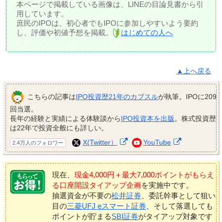
本ページで掲載している画像は、LINEの目論見書から引
用しています。
庶民のIPOは、初心者でもIPOに参加しやすいよう要約
し、評価や初値予想を掲載。
はじめての人へ
▲上へ戻る
こちらの記事は
IPO投資歴21年のカブスル
が執筆。IPOに209
回当選。
長年の経験と実績による体験談から
IPO投資本を出版
。株式投資歴
は22年で投資全般にも詳しい。
X(Twitter）
YouTube
2.4万人のフォロワー
現在、
現金4,000円＋最大7,000ポイントがもらえ
る口座開設タイアップ企画
を実施中です。
抽選資金が不要の
松井証券
、委託幹事として狙い
目の
三菱UFJ eスマート証券
、そして落選しても
ポイントが貯まる
SBI証券
がタイアップ対象です