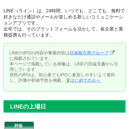
LINE（ライン）は、24時間、いつでも、どこでも、無料で
好きなだけ通話やメールが楽しめる新しいコミュニケーシ
ョンアプリです。
近年では、そのプラットフォームを活かして、各企業と業
務提携も行っています。
LINEのIPOの内容や事業内容は
日本取引所グループ
に掲載されています。
本ページで掲載している画像は、LINEの目論見書から引
用しています。
庶民のIPOは、初心者でもIPOに参加しやすいよう要約
し、評価や初値予想を掲載。
はじめての人へ
LINEの上場日