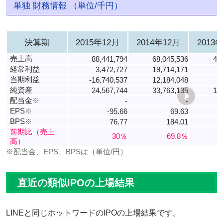
単独 財務情報 （単位/千円）
決算期
2015年12月
2014年12月
2013
売上高
88,441,794
68,045,536
40
経常利益
3,472,727
19,714,171
6
当期利益
-16,740,537
12,184,048
7
純資産
24,567,744
33,763,135
18
配当金
※
-
-
EPS
※
-95.66
69.63
2
BPS
※
76.77
184.01
5
前期比（売上
30％
69.8％
高）
※配当金、EPS、BPSは（単位/円）
直近の類似IPOの上場結果
LINEと同じホットワードのIPOの上場結果です。