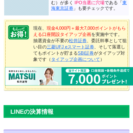
む）が多く
IPO当選に穴場
である「
東
海東京証券
」も要チェックです。
現在、
現金4,000円＋最大7,000ポイントがもら
える口座開設タイアップ企画
を実施中です。
抽選資金が不要の
松井証券
、委託幹事として狙
い目の
三菱UFJ eスマート証券
、そして落選し
てもポイントが貯まる
SBI証券
がタイアップ対
象です（
タイアップ企画について
）
LINEの決算情報