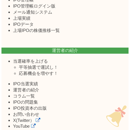
IPO管理帳ログイン版
メール通知システム
上場実績
IPOデータ
上場IPOの株価推移一覧
運営者の紹介
当選確率を上げる
平等抽選で運試し！
応募機会を増やす！
IPO当選実績
運営者の紹介
コラム一覧
IPOの問題集
IPO投資本の出版
お問い合わせ
X(Twitter）
YouTube