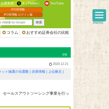
当選実績
X（Twitter）
YouTube
IPO管理帳
IPO管理帳 ログイン版
menu
コラム
おすすめ証券会社の比較
2020-12-21
ネット抽選の当選数
決算情報
上位株主
、セールスアウトソーシング事業を行っ