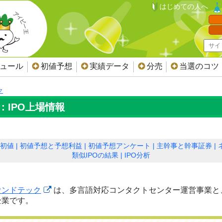
はじめての人へ
ジュール
初値予想
実績データ
分売
当選のコツ
ク
：IPO上場情報
初値
初値予想と予想利益
初値予想アンケート
主幹事と幹事証券
類似IPOの結果
IPO分析
ウンドテック
は、多言語対応コンタクトセンター運営事業と
企業です。