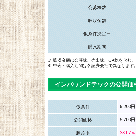
公募株数
吸収金額
仮条件決定日
購入期間
※ 吸収金額は公募株、売出株、OA株を含む。
※ 申込・購入期間は各証券会社で異なります
インバウンドテックの公開価
5,200
仮条件
5,700円
公開価格
28.07％
騰落率