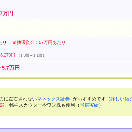
）
.7万円
あたり
※抽選資金：57万円あたり
 6,270円
（1.0倍～1.1倍）
～5.7万円
金力に左右されない
マネックス証券
がおすすめです（
詳しい紹
当選
。銘柄スカウターやワン株も便利（
当選実績
）