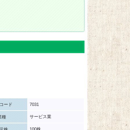
コード
7031
サービス業
業種
100株
元株