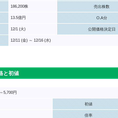
186,200株
売出株数
13.5億円
O.A分
12/1 (火)
公開価格決定日
12/11 (金) ～ 12/16 (水)
。
格と初値
円～5,700円
初値
倍率