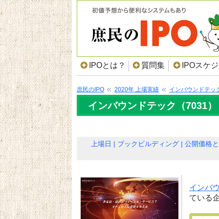
IPOとは？
質問集
IPOスケ
庶民のIPO
2020年 上場実績
インバウンドテッ
インバウンドテック（7031）
上場日
ブックビルディング
公開価格と
インバ
ている