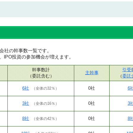
証券会社の幹事数一覧です。
、IPO投資の参加機会が増えます。
幹事数計
引受
主幹事
（委託含む）
（
委託
6社
0社
6
（
全体の32％
）
3社
0社
3
（
全体の16％
）
8社
0社
8
（
全体の42％
）