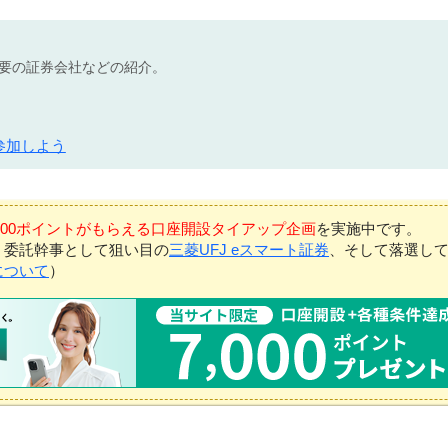
不要の証券会社などの紹介。
参加しよう
7,000ポイントがもらえる口座開設タイアップ企画
を実施中です。
、委託幹事として狙い目の
三菱UFJ eスマート証券
、そして落選し
について
）