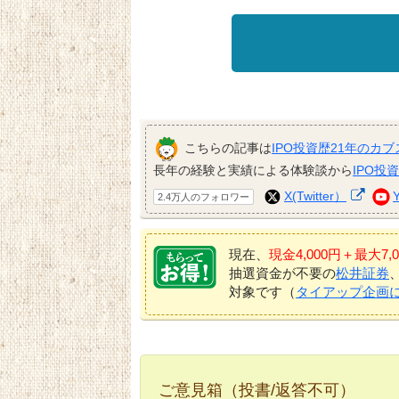
こちらの記事は
IPO投資歴21年のカブ
長年の経験と実績による体験談から
IPO投
X(Twitter）
2.4万人のフォロワー
現在、
現金4,000円＋最大
抽選資金が不要の
松井証券
対象です（
タイアップ企画
ご意見箱（投書/返答不可）