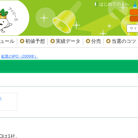
はじめての人へ
ジュール
初値予想
実績データ
分売
当選のコツ
鉱業のIPO（2009年）
年
POは1社。