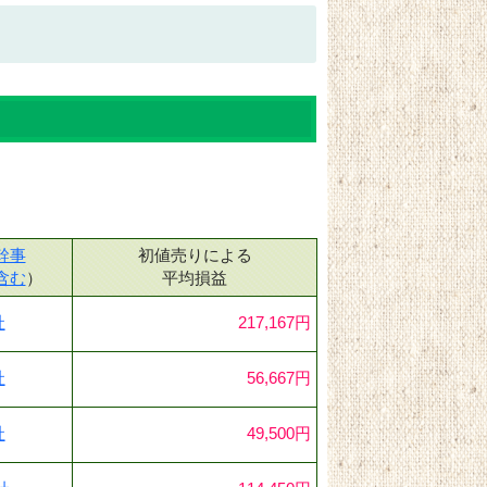
幹事
初値売りによる
含む
）
平均損益
社
217,167円
社
56,667円
社
49,500円