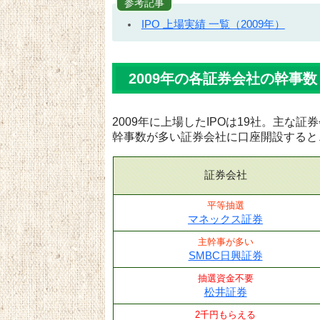
参考記事
IPO 上場実績 一覧（2009年）
2009年の各証券会社の幹事数
2009年に上場したIPOは19社。主な
幹事数が多い証券会社に口座開設すると
証券会社
平等抽選
マネックス証券
主幹事が多い
SMBC日興証券
抽選資金不要
松井証券
2千円もらえる