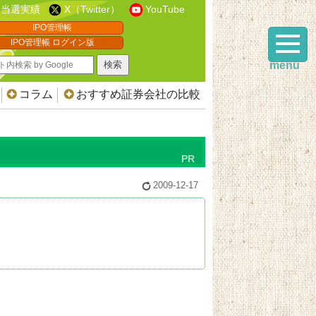
当選実績
X（Twitter）
YouTube
IPO管理帳
IPO管理帳 ログイン版
menu
コラム
おすすめ証券会社の比較
2009-12-17