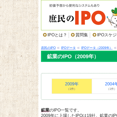
IPOとは？
質問集
IPOスケ
庶民のIPO
IPOデータ
IPOデータ（2009年）
鉱業のIPO（2009年）
2009年
2004
（1件）
（1件）
鉱業
のIPO一覧です。
2009年に上場したIPOは19社。鉱業のI