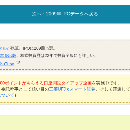
2009年 IPOデータへ戻る
スル
が執筆。IPOに209回当選。
資本を出版
。株式投資歴は22年で投資全般にも詳しい。
YouTube
7,000ポイントがもらえる口座開設タイアップ企画
を実施中です。
、委託幹事として狙い目の
三菱UFJ eスマート証券
、そして落選し
について
）