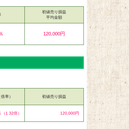
初値売り損益
率
平均金額
8％
120,000円
（倍率）
初値売り損益
％
（1.32倍）
120,000円