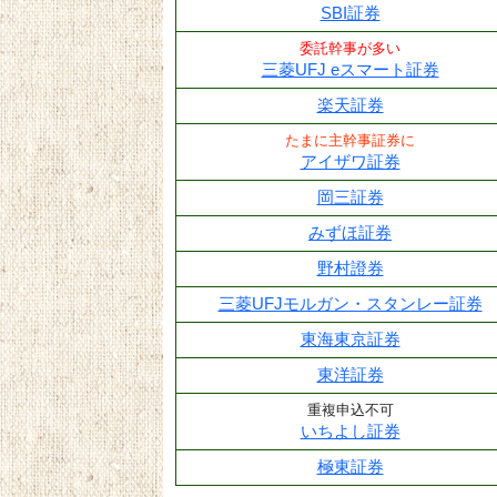
SBI証券
委託幹事が多い
三菱UFJ eスマート証券
楽天証券
たまに主幹事証券に
アイザワ証券
岡三証券
みずほ証券
野村證券
三菱UFJモルガン・スタンレー証券
東海東京証券
東洋証券
重複申込不可
いちよし証券
極東証券