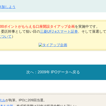
参加しよう
7,000ポイントがもらえる口座開設タイアップ企画
を実施中です。
、委託幹事として狙い目の
三菱UFJ eスマート証券
、そして落選し
について
）
2009年 IPOデータへ戻る
スル
が執筆。IPOに209回当選。
資本を出版
。株式投資歴は22年で投資全般にも詳しい。