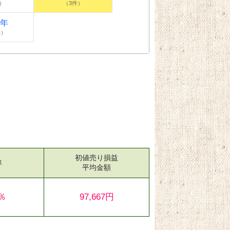
）
（3件）
4年
件）
初値売り損益
率
平均金額
0％
97,667円