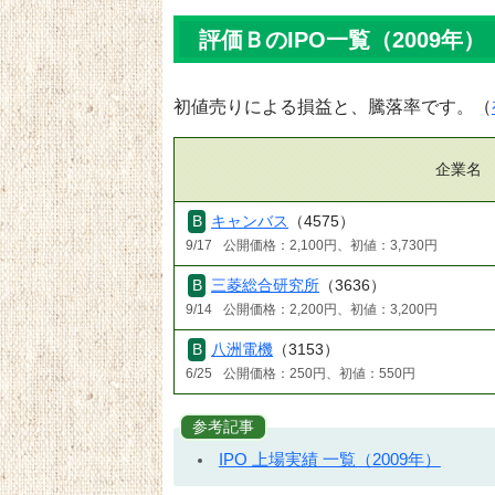
評価ＢのIPO一覧（2009年）
初値売りによる損益と、騰落率です。（
企業名
キャンバス
（4575）
9/17
公開価格：2,100円、初値：3,730円
三菱総合研究所
（3636）
9/14
公開価格：2,200円、初値：3,200円
八洲電機
（3153）
6/25
公開価格：250円、初値：550円
参考記事
IPO 上場実績 一覧（2009年）