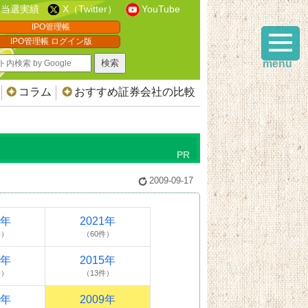
当選実績
X（Twitter）
YouTube
IPO管理帳
IPO管理帳 ログイン版
menu
コラム
おすすめ証券会社の比較
2009-09-17
2年
2021年
件）
（60件）
6年
2015年
件）
（13件）
0年
2009年