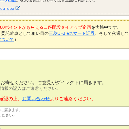
YouTube
7,000ポイントがもらえる口座開設タイアップ企画
を実施中です。
、委託幹事として狙い目の
三菱UFJ eスマート証券
、そして落選し
について
）
にお寄せください。ご意見がダイレクトに届きます。
情報の記入はご遠慮ください。
確認の上、
お問い合わせ
よりご連絡ください。