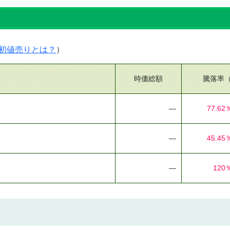
初値売りとは？
）
時価総額
騰落率
―
77.62
―
45.45
―
120