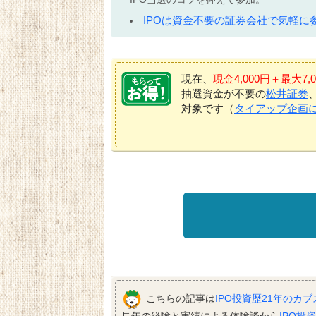
IPOは資金不要の証券会社で気軽に
現在、
現金4,000円＋最大
抽選資金が不要の
松井証券
対象です（
タイアップ企画
こちらの記事は
IPO投資歴21年のカブ
長年の経験と実績による体験談から
IPO投