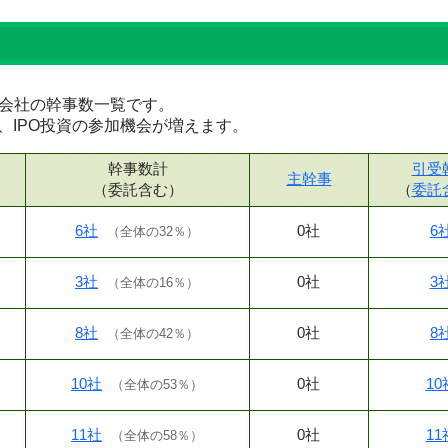
証券会社の幹事数一覧です。
、IPO投資の参加機会が増えます。
幹事数計
引受
主幹事
（委託含む）
（
委託
6社
0社
6
（
全体の32％
）
3社
0社
3
（
全体の16％
）
8社
0社
8
（
全体の42％
）
10社
0社
10
（
全体の53％
）
11社
0社
11
（
全体の58％
）