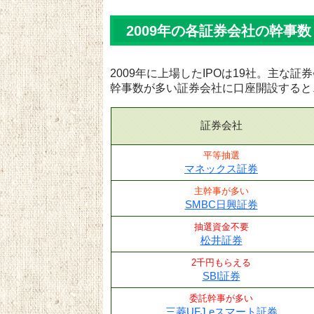
2009年の各証券会社の幹事数
2009年に上場したIPOは19社。主な
幹事数が多い証券会社に口座開設すると
証券会社
平等抽選
マネックス証券
主幹事が多い
SMBC日興証券
抽選資金不要
松井証券
2千円もらえる
SBI証券
委託幹事が多い
三菱UFJ eスマート証券