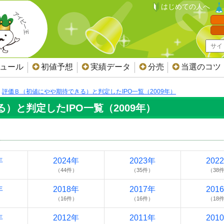
はじめての人へ
ジュール
初値予想
実績データ
分売
当選のコツ
評価Ｂ（初値にやや期待できる）と判定したIPO一覧（2009年）
）と判定したIPO一覧（2009年）
年
2024年
2023年
202
）
（44件）
（35件）
（38
年
2018年
2017年
201
）
（16件）
（16件）
（18
年
2012年
2011年
201