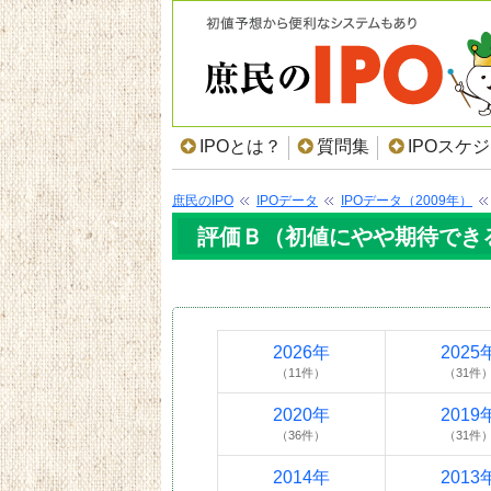
IPOとは？
質問集
IPOスケ
庶民のIPO
IPOデータ
IPOデータ（2009年）
評価Ｂ（初値にやや期待できる
2026年
2025
（11件）
（31件
2020年
2019
（36件）
（31件
2014年
2013