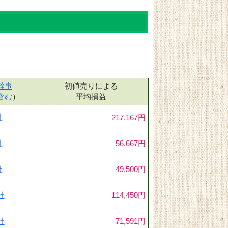
幹事
初値売りによる
含む
）
平均損益
社
217,167円
社
56,667円
社
49,500円
社
114,450円
社
71,591円