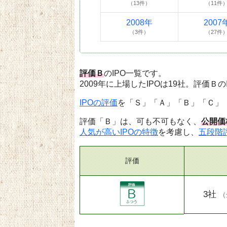
（13件）
（11件
2008年
2007
（3件）
（27件
評価Ｂ
のIPO一覧です。
2009年に上場したIPOは19社。評価Ｂの
IPOの評価
を「Ｓ」「Ａ」「Ｂ」「Ｃ」
評価「Ｂ」は、可も不可もなく、
公開価
人気が高いIPOの特徴
を考慮し、
五段階
評価
3社
（