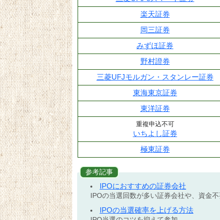
楽天証券
岡三証券
みずほ証券
野村證券
三菱UFJモルガン・スタンレー証券
東海東京証券
東洋証券
重複申込不可
いちよし証券
極東証券
参考記事
IPOにおすすめの証券会社
IPOの当選回数が多い証券会社や、資金
IPOの当選確率を上げる方法
IPO当選のコツを抑えて参加。