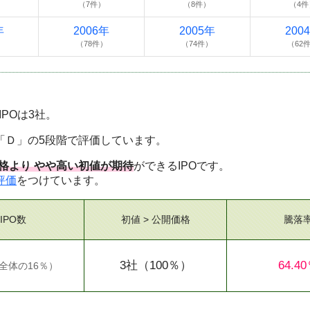
）
（7件）
（8件）
（4件
年
2006年
2005年
200
）
（78件）
（74件）
（62
IPOは3社。
「Ｄ」の5段階で評価しています。
格より やや高い初値が期待
ができるIPOです。
評価
をつけています。
IPO数
初値 > 公開価格
騰落
3社
（100％）
64.4
全体の16％
）