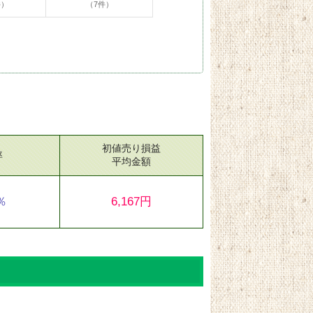
件）
（7件）
初値売り損益
率
平均金額
7％
6,167円