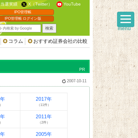
当選実績
X（Twitter）
YouTube
IPO管理帳
IPO管理帳 ログイン版
menu
コラム
おすすめ証券会社の比較
2007-10-11
8年
2017年
）
（11件）
2年
2011年
）
（2件）
6年
2005年