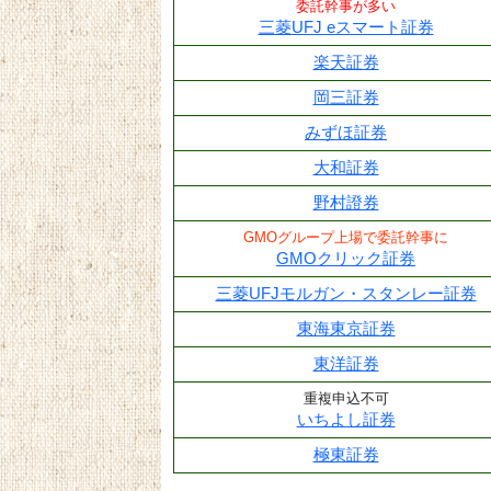
委託幹事が多い
三菱UFJ eスマート証券
楽天証券
岡三証券
みずほ証券
大和証券
野村證券
GMOグループ上場で委託幹事に
GMOクリック証券
三菱UFJモルガン・スタンレー証券
東海東京証券
東洋証券
重複申込不可
いちよし証券
極東証券