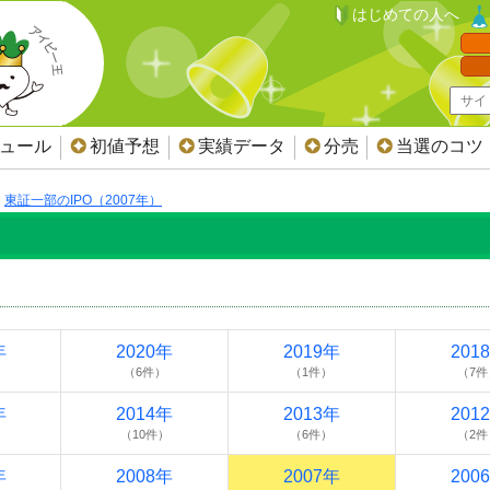
はじめての人へ
ジュール
初値予想
実績データ
分売
当選のコツ
東証一部のIPO（2007年）
年
2020年
2019年
201
（6件）
（1件）
（7件
年
2014年
2013年
201
（10件）
（6件）
（2件
年
2008年
2007年
200