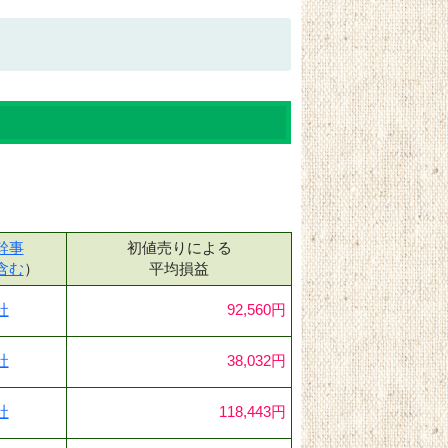
幹事
初値売りによる
含む
）
平均損益
社
92,560円
社
38,032円
社
118,443円