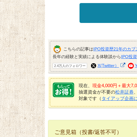
こちらの記事は
IPO投資歴21年のカブ
長年の経験と実績による体験談から
IPO投
X(Twitter）
2.4万人のフォロワー
現在、
現金4,000円＋最大
抽選資金が不要の
松井証券
対象です（
タイアップ企画
ご意見箱（投書/返答不可）