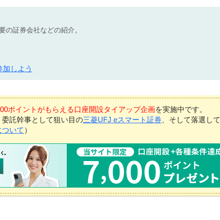
不要の証券会社などの紹介。
参加しよう
7,000ポイントがもらえる口座開設タイアップ企画
を実施中です。
、委託幹事として狙い目の
三菱UFJ eスマート証券
、そして落選し
について
）