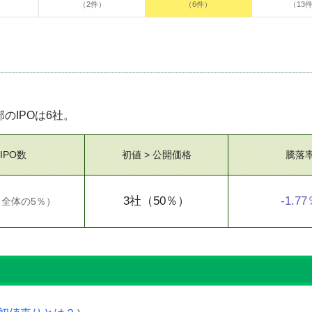
（2件）
（6件）
（13
部のIPOは6社。
IPO数
初値 > 公開価格
騰落
3社
（50％）
-1.7
（
全体の5％
）
）