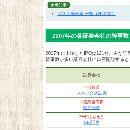
参考記事
IPO 上場実績 一覧（2007年）
2007年の各証券会社の幹事数
2007年に上場したIPOは121社。主
幹事数が多い証券会社に口座開設すると
証券会社
平等抽選
マネックス証券
抽選資金不要
松井証券
2千円もらえる
SBI証券