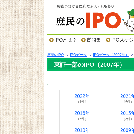
IPOとは？
質問集
IPOスケ
庶民のIPO
IPOデータ
IPOデータ（2007年）
東証一部のIPO（2007年）
2022年
2021
（1件）
（6件）
2016年
2015
（8件）
（8件）
2010年
2009