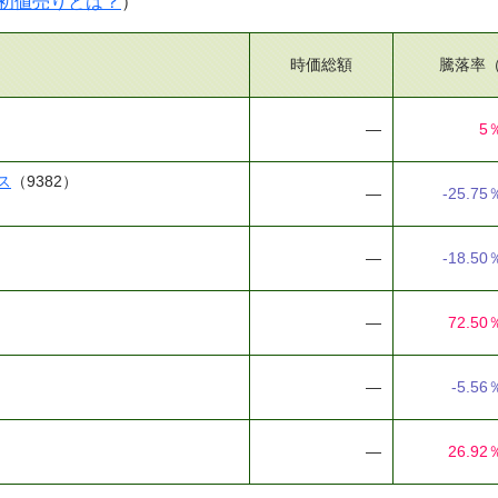
初値売りとは？
）
時価総額
騰落率
―
5
ス
（9382）
―
-25.75
―
-18.50
―
72.50
―
-5.56
―
26.92