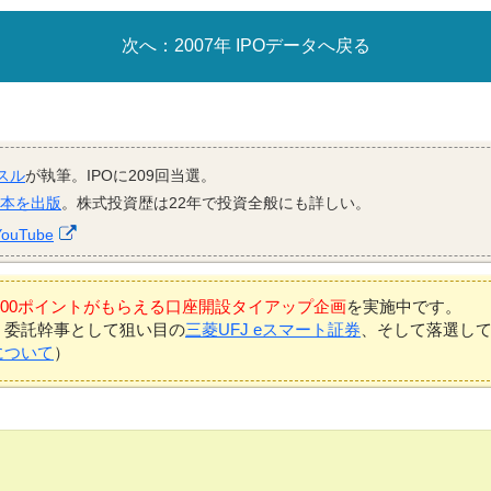
2007年 IPOデータへ戻る
スル
が執筆。IPOに209回当選。
資本を出版
。株式投資歴は22年で投資全般にも詳しい。
YouTube
7,000ポイントがもらえる口座開設タイアップ企画
を実施中です。
、委託幹事として狙い目の
三菱UFJ eスマート証券
、そして落選し
について
）