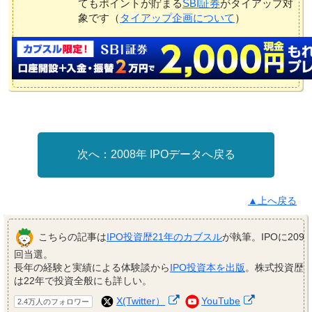
てもポイントが貯まる
SBI証券
がタイアップ対
象です（
タイアップ企画について
）
2008年 IPOデータへ戻る
▲上へ戻る
こちらの記事は
IPO投資歴21年のカブスル
が執筆。IPOに209
回当選。
長年の経験と実績による体験談から
IPO投資本を出版
。株式投資歴
は22年で投資全般にも詳しい。
X(Twitter）
YouTube
2.4万人のフォロワー