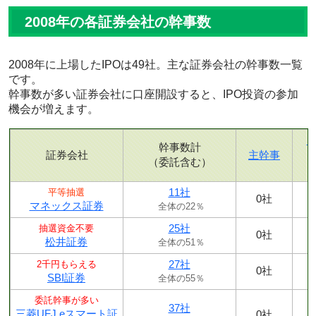
2008年の各証券会社の幹事数
2008年に上場したIPOは49社。主な証券会社の幹事数一覧
です。
幹事数が多い証券会社に口座開設すると、IPO投資の参加
機会が増えます。
幹事数計
証券会社
主幹事
（委託含む）
11社
平等抽選
0社
マネックス証券
全体の22％
25社
抽選資金不要
0社
松井証券
全体の51％
27社
2千円もらえる
0社
SBI証券
全体の55％
委託幹事が多い
37社
三菱UFJ eスマート証
0社