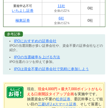
11社
重複申込不可
0社
いちよし証券
全体の22％
6社
極東証券
0社
全体の12％
参考記事
IPOにおすすめの証券会社
IPOの当選回数が多い証券会社や、資金不要の証券会社などの
紹介。
IPOの当選確率を上げる方法
IPO当選のコツを抑えて参加。
IPOは資金不要の証券会社で気軽に参加しよう
現在、
現金4,000円＋最大7,000ポイントがもら
える口座開設タイアップ企画
を実施中です。
抽選資金が不要の
松井証券
、委託幹事として狙
い目の
三菱UFJ eスマート証券
、そして落選し