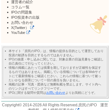
運営者の紹介
コラム一覧
IPOの問題集
IPO投資本の出版
お問い合わせ
X(Twitter）
YouTube
本サイト「庶民のIPO」は、情報の提供を目的として運営しており
投資の勧誘を目的とするものではありません。
IPOの抽選・申し込みに関しては、対象企業の目論見書をご確認し
自己責任にて行なってください。
情報の掲載にあたっては慎重を期しておりますが正確性を保証す
るものではありません。掲載している情報については各Webサイ
トにて最新情報をご確認ください。これらの情報に基づいて被っ
たいかなる損害について一切の責任を負いません。
掲載の記事・写真・図表など無断転載を禁止します。サイト内へ
のリンクはすべてリンクフリーです。
IPOに関する疑問や質問は
お問い合わせ
よりお気軽にどうぞ。
Copyright© 2014-2026 All Rights Reserved.
庶民のIPO
運営