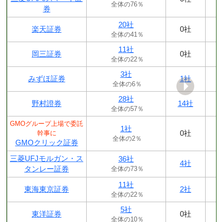
全体の76％
券
20社
楽天証券
0社
全体の41％
11社
岡三証券
0社
全体の22％
3社
みずほ証券
1社
全体の6％
28社
野村證券
14社
全体の57％
GMOグループ上場で委託
1社
0社
幹事に
全体の2％
GMOクリック証券
三菱UFJモルガン・ス
36社
4社
タンレー証券
全体の73％
11社
東海東京証券
2社
全体の22％
5社
東洋証券
0社
全体の10％