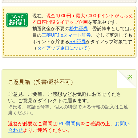
現在、
現金4,000円＋最大7,000ポイントがもらえ
る口座開設タイアップ企画
を実施中です。
抽選資金が不要の
松井証券
、委託幹事として狙い
目の
三菱UFJ eスマート証券
、そして落選しても
ポイントが貯まる
SBI証券
がタイアップ対象です
（
タイアップ企画について
）
ご意見箱（投書/返答不可）
ご意見、ご要望、ご感想などお気軽にお寄せくださ
い。ご意見がダイレクトに届きます。
※氏名、電話番号等、個人の特定できる情報の記入はご遠
慮ください。
返答が必要なご質問は
IPO質問集
をご確認の上、
お問い
合わせ
よりご連絡ください。