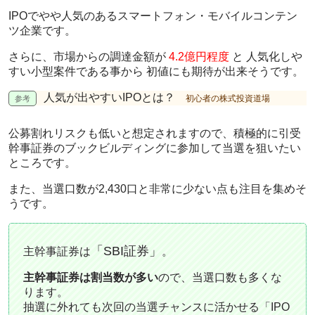
IPOでやや人気のある
スマートフォン・モバイルコンテン
ツ企業
です。
さらに、市場からの調達金額が
4.2億円程度
と
人気化しや
すい小型案件
である事から 初値にも期待が出来そうです。
人気が出やすいIPOとは？
初心者の株式投資道場
公募割れリスクも低いと想定されますので、積極的に引受
幹事証券のブックビルディングに参加して当選を狙いたい
ところです。
また、当選口数が2,430口と非常に少ない点も注目を集めそ
うです。
「SBI証券」
主幹事証券は
。
主幹事証券は割当数が多い
ので、当選口数も多くな
ります。
抽選に外れても次回の当選チャンスに活かせる「IPO