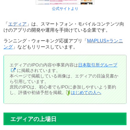
公式サイトより
「
エディア
」は、スマートフォン・モバイルコンテンツ向
けのアプリの開発や運用を手掛けている企業です。
ランニング・ウォーキング応援アプリ「
MAPLUS+ランニ
ング
」などもリリースしています。
エディアのIPOの内容や事業内容は
日本取引所グループ
に掲載されています。
本ページで掲載している画像は、エディアの目論見書か
ら引用しています。
庶民のIPOは、初心者でもIPOに参加しやすいよう要約
し、評価や初値予想を掲載。
はじめての人へ
エディアの上場日