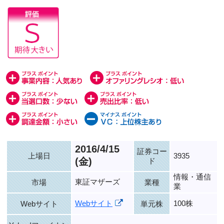
2016/4/15
証券コー
上場日
3935
(金)
ド
情報・通信
東証マザーズ
市場
業種
業
Webサイト
100株
Webサイト
単元株