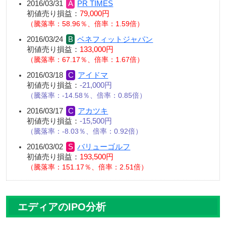
2016/03/31
PR TIMES
初値売り損益：
79,000円
騰落率：58.96％、倍率：1.59倍
2016/03/24
ベネフィットジャパン
初値売り損益：
133,000円
騰落率：67.17％、倍率：1.67倍
2016/03/18
アイドマ
初値売り損益：
-21,000円
騰落率：-14.58％、倍率：0.85倍
2016/03/17
アカツキ
初値売り損益：
-15,500円
騰落率：-8.03％、倍率：0.92倍
2016/03/02
バリューゴルフ
初値売り損益：
193,500円
騰落率：151.17％、倍率：2.51倍
エディアのIPO分析