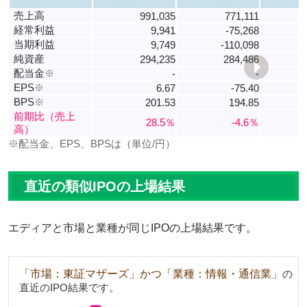
売上高
991,035
771,111
経常利益
9,941
-75,268
当期利益
9,749
-110,098
純資産
294,235
284,486
配当金
※
-
-
EPS
※
6.67
-75.40
BPS
※
201.53
194.85
5
前期比（売上
28.5％
-4.6％
高）
※配当金、EPS、BPSは（単位/円）
直近の類似IPOの上場結果
エディアと市場と業種が同じIPOの上場結果です。
「市場：東証マザーズ」かつ「業種：情報・通信業」
の
直近のIPO結果です。