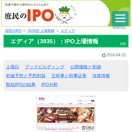
menu
庶民のIPO
2016年 上場実績
エディア
エディア（3935）：IPO上場情報
2016-04-15
上場日
ブックビルディング
公開価格と初値
初値予想と予想利益
主幹事と幹事証券
決算情報
類似IPOの結果
IPO分析