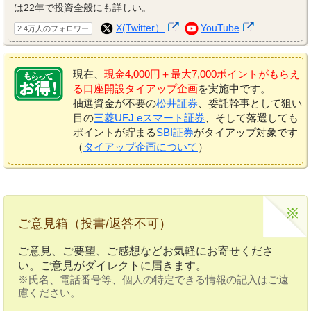
は22年で投資全般にも詳しい。
X(Twitter）
YouTube
2.4万人のフォロワー
現在、
現金4,000円＋最大7,000ポイントがもらえ
る口座開設タイアップ企画
を実施中です。
抽選資金が不要の
松井証券
、委託幹事として狙い
目の
三菱UFJ eスマート証券
、そして落選しても
ポイントが貯まる
SBI証券
がタイアップ対象です
（
タイアップ企画について
）
ご意見箱（投書/返答不可）
ご意見、ご要望、ご感想などお気軽にお寄せくださ
い。ご意見がダイレクトに届きます。
※氏名、電話番号等、個人の特定できる情報の記入はご遠
慮ください。