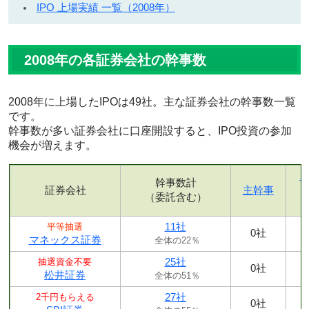
IPO 上場実績 一覧（2008年）
2008年の各証券会社の幹事数
2008年に上場したIPOは49社。主な証券会社の幹事数一覧
です。
幹事数が多い証券会社に口座開設すると、IPO投資の参加
機会が増えます。
幹事数計
証券会社
主幹事
（委託含む）
11社
平等抽選
0社
マネックス証券
全体の22％
25社
抽選資金不要
0社
松井証券
全体の51％
27社
2千円もらえる
0社