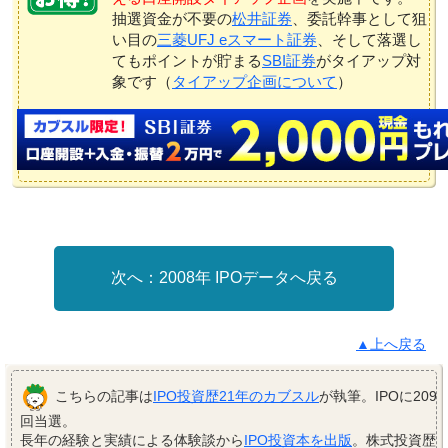
抽選資金が不要の
松井証券
、委託幹事として狙
い目の
三菱UFJ eスマート証券
、そして落選し
てもポイントが貯まる
SBI証券
がタイアップ対
象です（
タイアップ企画について
）
2008年 IPOデータへ戻る
▲上へ戻る
こちらの記事は
IPO投資歴21年のカブスル
が執筆。IPOに209
回当選。
長年の経験と実績による体験談から
IPO投資本を出版
。株式投資歴