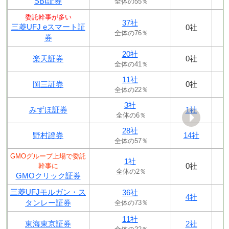
SBI証券
全体の55％
委託幹事が多い
37社
三菱UFJ eスマート証
0社
全体の76％
券
20社
楽天証券
0社
全体の41％
11社
岡三証券
0社
全体の22％
3社
みずほ証券
1社
全体の6％
28社
野村證券
14社
全体の57％
GMOグループ上場で委託
1社
0社
幹事に
全体の2％
GMOクリック証券
三菱UFJモルガン・ス
36社
4社
タンレー証券
全体の73％
11社
東海東京証券
2社