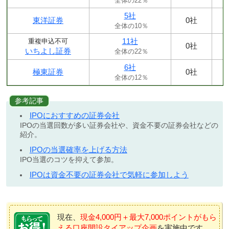
全体の22％
5社
東洋証券
0社
全体の10％
11社
重複申込不可
0社
いちよし証券
全体の22％
6社
極東証券
0社
全体の12％
参考記事
IPOにおすすめの証券会社
IPOの当選回数が多い証券会社や、資金不要の証券会社などの
紹介。
IPOの当選確率を上げる方法
IPO当選のコツを抑えて参加。
IPOは資金不要の証券会社で気軽に参加しよう
現在、
現金4,000円＋最大7,000ポイントがもら
える口座開設タイアップ企画
を実施中です。