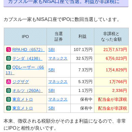
カブスル一家もNISA口座で当選。利益が非課税に
カブスル一家もNISA口座でIPOに数回当選しています。
当選
非課税と
利益
IPO
証券
なった金額
RPA HD（6572）
107.1万円
21万7,573円
SBI
テンダ（4198）
マネックス
32.5万円
6万6,023円
QDレーザー（66
7.3万円
1万4,829円
SBI
13）
ジグザグ
マネックス
5.3万円
1万766円
オルツ（260A）
1.1万円
2,336円
SBI
東京メトロ
マネックス
保有中
配当金が非課税
東京メトロ
保有中
配当金が非課税
SBI
本来、徴収される税額分がそのまま利益になるので、非常
にIPOと相性が良いです。