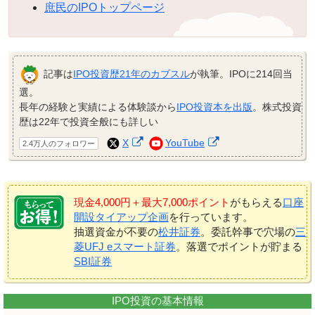
庶民のIPOトップページ
記事は
IPO投資歴21年のカブスル
が執筆。IPOに214回当
選。
長年の経験と実績による体験談から
IPO投資本を出版
。株式投資
歴は22年で投資全般にも詳しい
X
YouTube
2.4万人のフォロワー
現金4,000円＋最大7,000ポイント
がもらえる
口座
開設タイアップ企画
を行っています。
抽選資金が不要の
松井証券
。委託幹事で穴場の
三
菱UFJ eスマート証券
。落選でポイントが貯まる
SBI証券
IPO投資の基本情報