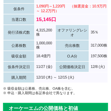
1,090円～1,220円
（抽選資金：10.9万円
仮条件
～ 12.2万円）
15,145口
当選口数
4,315,200
オファリングレシ
35％
発行済株式数
株
オ
1,000,000
317,000株
公募株数
売出株数
株
18.4億円
197,500株
吸収金額
O.A分
11/27 (金)
12/8 (火)
仮条件決定日
公開価格決定日
12/10 (木) ～ 12/15 (火)
購入期間
※ 吸収金額は公募株、売出株、OA株を含む。
※ 申込・購入期間は各証券会社で異なります。
オーケーエムの公開価格と初値