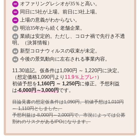
オファリングレシオが35％と高い。
同日に5社が上場。前日に3社上場。
上場の意義がわからない。
明治35年から続く老舗企業。
業績は安定的。ただし、コロナ禍で先行き不透
明。（決算情報）
新型コロナウィルスの収束が未定。
今後の景気動向に左右される事業内容。
11.30追記。仮条件は1,090円 ～ 1,220円に決定。
（想定価格1,090円より
11.9％上ブレ↑
）
初値予想を
1,160円 ～ 1,250円
に修正。予想利益
は
-6,000円～3,000円
です。
目論見書の想定仮条件は1,090円。初値予想は
1,010円
としました。
～ 1,110円
予想利益は
で、市況によっては公募
-8,000円～2,000円
割れのリスクがあるIPOになります。