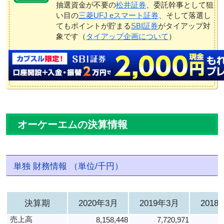
抽選資金が不要の
松井証券
、委託幹事として狙
い目の
三菱UFJ eスマート証券
、そして落選し
てもポイントが貯まる
SBI証券
がタイアップ対
象です（
タイアップ企画について
）
オーケーエムの決算情報
単独 財務情報 （単位/千円）
決算期
2020年3月
2019年3月
2018
売上高
8,158,448
7,720,971
5