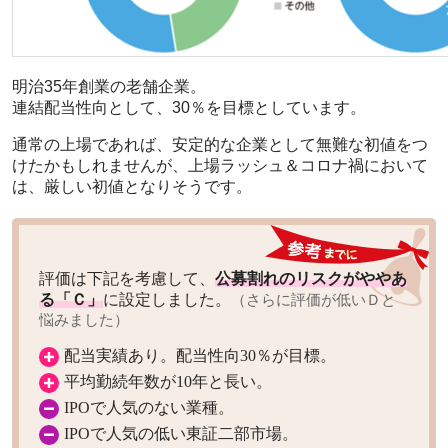
明治35年創業の老舗企業。
連結配当性向として、30％を目標としています。
通常の上場であれば、安定的な企業として無難な初値をつ
けたかもしれませんが、上場ラッシュ＆コロナ禍において
は、厳しい初値となりそうです。
評価は下記を考慮して、
公募割れのリスクがややあ
る「Ｃ」
に設定しました。
（さらに評価が低いＤと
悩みました）
配当実績あり。配当性向30％が目標。
平均勤続年数が10年と長い。
IPOで人気のない業種。
IPOで人気の低い東証二部市場。