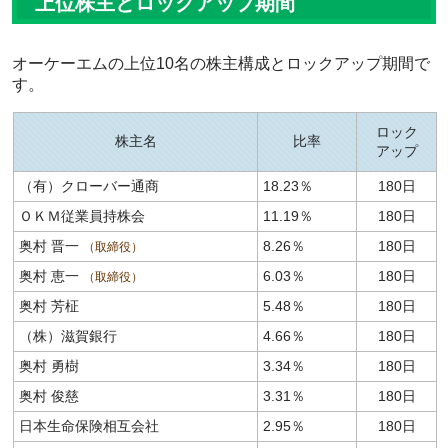
上位株主とロックアップ期間
オーケーエムの上位10名の株主構成とロックアップ期間で
す。
ロック
株主名
比率
アップ
（有）クローバー通商
18.23％
180日
ＯＫＭ従業員持株会
11.19％
180日
奥村 晋一
8.26％
180日
取締役
奥村 恵一
6.03％
180日
取締役
奥村 芳柾
5.48％
180日
（株）滋賀銀行
4.66％
180日
奥村 勇樹
3.34％
180日
奥村 俊慈
3.31％
180日
日本生命保険相互会社
2.95％
180日