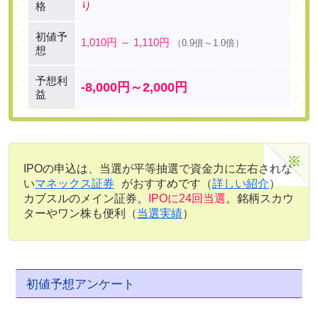
り
格
初値予
1,010円 ～ 1,110円
（0.9倍～1.0倍）
想
予想利
-8,000円～2,000円
益
IPOの申込は、当選が平等抽選で資金力に左右されな
い
マネックス証券
がおすすめです（
詳しい紹介
）
カブスルのメイン証券。
IPOに24回当選
。銘柄スカウ
ターやワン株も便利（
当選実績
）
初値予想アンケート