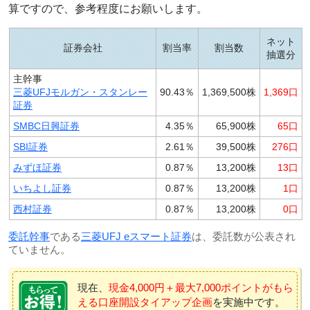
算ですので、参考程度にお願いします。
ネット
証券会社
割当率
割当数
抽選分
主幹事
三菱UFJモルガン・スタンレー
90.43％
1,369,500株
1,369口
証券
SMBC日興証券
4.35％
65,900株
65口
SBI証券
2.61％
39,500株
276口
みずほ証券
0.87％
13,200株
13口
いちよし証券
0.87％
13,200株
1口
西村証券
0.87％
13,200株
0口
委託幹事
である
三菱UFJ eスマート証券
は、委託数が公表され
ていません。
現在、
現金4,000円＋最大7,000ポイントがもら
える口座開設タイアップ企画
を実施中です。