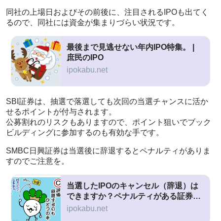
同社の上場日およびその前後に、注目されるIPOも出てく
るので、同社には資金が集まりづらい状況です。
最後まで見逃せない年内IPO特集。 |
庶民のIPO
ipokabu.net
SBI証券は、抽選で落選しても次回の当選チャンスに活か
せるポイントが付与されます。
公募割れのリスクもありますので、ポイント狙いでブック
ビルディングに参加するのも有効な手です。
SMBC日興証券は当選後に辞退するとペナルティがありま
すのでご注意を。
当選したIPOのキャンセル（辞退）は
できますか？ペナルティがある証券会
社一覧
ipokabu.net