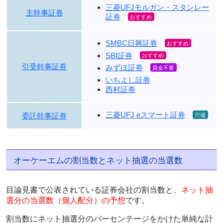
三菱UFJモルガン・スタンレー
主幹事証券
証券
SMBC日興証券
SBI証券
引受幹事証券
みずほ証券
いちよし証券
西村証券
三菱UFJ eスマート証券
委託幹事証券
オーケーエムの割当数とネット抽選の当選数
目論見書で公表されている証券会社の割当数と、
ネット抽
選分の当選数（個人配分）の予想
です。
割当数にネット抽選分のパーセンテージをかけた単純な計