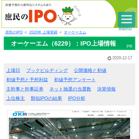
menu
庶民のIPO
2020年 上場実績
オーケーエム
オーケーエム（6229）：IPO上場情報
2020-12-17
上場日
ブックビルディング
公開価格と初値
初値予想と予想利益
初値予想アンケート
主幹事と幹事証券
ネット抽選の当選数
決算情報
上位株主
類似IPOの結果
IPO分析