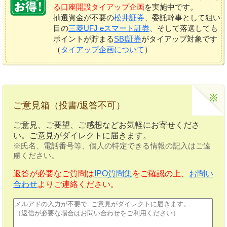
る口座開設タイアップ企画
を実施中です。
抽選資金が不要の
松井証券
、委託幹事として狙い
目の
三菱UFJ eスマート証券
、そして落選しても
ポイントが貯まる
SBI証券
がタイアップ対象です
（
タイアップ企画について
）
ご意見箱（投書/返答不可）
ご意見、ご要望、ご感想などお気軽にお寄せくださ
い。ご意見がダイレクトに届きます。
※氏名、電話番号等、個人の特定できる情報の記入はご遠
慮ください。
返答が必要なご質問は
IPO質問集
をご確認の上、
お問い
合わせ
よりご連絡ください。