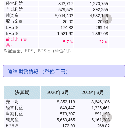
経常利益
843,717
1,270,755
当期利益
579,575
892,255
純資産
5,044,403
4,532,149
3
配当金
※
20.00
20.00
EPS
※
174.82
269.14
BPS
※
1,521.60
1,367.08
1
前期比（売上
5.7％
32％
高）
※配当金、EPS、BPSは（単位/円）
連結 財務情報 （単位/千円）
決算期
2020年3月
2019年3月
売上高
8,852,118
8,646,186
経常利益
849,447
1,335,461
当期利益
573,307
891,193
純資産
5,650,465
5,161,388
EPS
※
172.93
268.82