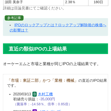
須田 美奈子
2.38％
180日
詳細は目論見書にてご確認ください。
参考記事
IPOのロックアップとは？ロックアップ解除後の株価へ
の影響は？
直近の類似IPOの上場結果
オーケーエムと市場と業種が同じIPOの上場結果です。
「市場：東証二部」かつ「業種：機械」
の直近のIPO結果
です。
2020/03/13
木村工機
初値売り損益：
-35,000円
騰落率：-14.58％、倍率：0.85倍