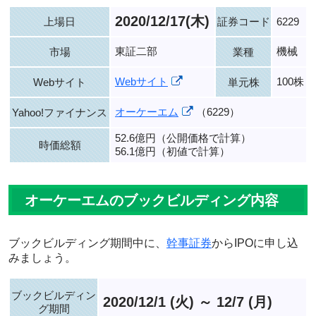
2020/12/17(木)
上場日
証券コード
6229
東証二部
機械
市場
業種
Webサイト
100株
Webサイト
単元株
オーケーエム
（6229）
Yahoo!ファイナンス
52.6億円（公開価格で計算）
時価総額
56.1億円（初値で計算）
オーケーエムのブックビルディング内容
ブックビルディング期間中に、
幹事証券
からIPOに申し込
みましょう。
ブックビルディン
2020/12/1 (火) ～ 12/7 (月)
グ期間