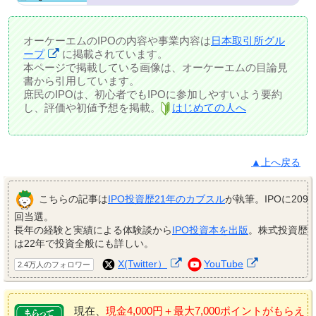
オーケーエムのIPOの内容や事業内容は
日本取引所グル
ープ
に掲載されています。
本ページで掲載している画像は、オーケーエムの目論見
書から引用しています。
庶民のIPOは、初心者でもIPOに参加しやすいよう要約
し、評価や初値予想を掲載。
はじめての人へ
▲上へ戻る
こちらの記事は
IPO投資歴21年のカブスル
が執筆。IPOに209
回当選。
長年の経験と実績による体験談から
IPO投資本を出版
。株式投資歴
は22年で投資全般にも詳しい。
X(Twitter）
YouTube
2.4万人のフォロワー
現在、
現金4,000円＋最大7,000ポイントがもらえ