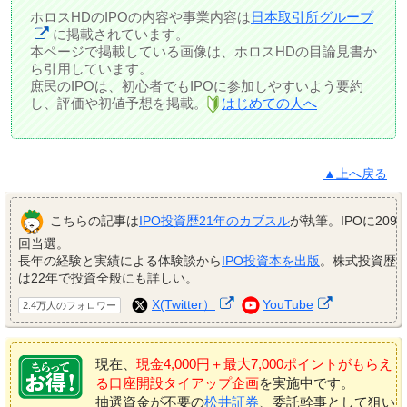
ホロスHDのIPOの内容や事業内容は
日本取引所グループ
に掲載されています。
本ページで掲載している画像は、ホロスHDの目論見書か
ら引用しています。
庶民のIPOは、初心者でもIPOに参加しやすいよう要約
し、評価や初値予想を掲載。
はじめての人へ
▲上へ戻る
こちらの記事は
IPO投資歴21年のカブスル
が執筆。IPOに209
回当選。
長年の経験と実績による体験談から
IPO投資本を出版
。株式投資歴
は22年で投資全般にも詳しい。
X(Twitter）
YouTube
2.4万人のフォロワー
現在、
現金4,000円＋最大7,000ポイントがもらえ
る口座開設タイアップ企画
を実施中です。
抽選資金が不要の
松井証券
、委託幹事として狙い