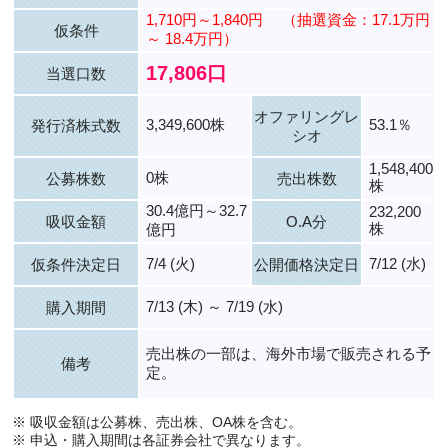
1,710円～1,840円
（抽選資金：17.1万円
仮条件
～ 18.4万円）
17,806口
当選口数
オファリングレ
3,349,600株
53.1％
発行済株式数
シオ
1,548,400
0株
公募株数
売出株数
株
30.4億円～32.7
232,200
吸収金額
O.A分
株
億円
7/4 (火)
7/12 (水)
仮条件決定日
公開価格決定日
7/13 (木) ～ 7/19 (水)
購入期間
売出株の一部は、海外市場で販売される予
備考
定。
※ 吸収金額は公募株、売出株、OA株を含む。
※ 申込・購入期間は各証券会社で異なります。