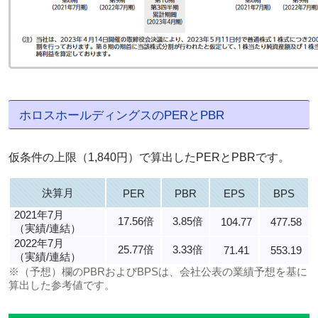
ホロスホールディングスのPERとPBR
仮条件の上限（1,840円）で算出したPERとPBRです。
決算月
PER
PBR
EPS
BPS
2021年7月
17.56倍
3.85倍
104.77
477.58
（実績/連結）
2022年7月
25.77倍
3.33倍
71.41
553.19
（実績/連結）
※（予想）欄のPBRおよびBPSは、会社公表の業績予想を基に
算出した参考値です。