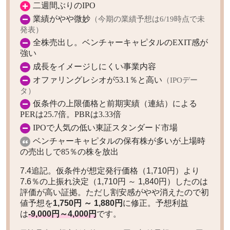
二週間ぶりのIPO
業績がやや微妙
（今期の業績予想は6/19時点で未
発表）
全株売出し。ベンチャーキャピタルのEXIT感が
強い
成長をイメージしにくい事業内容
オファリングレシオが53.1％と高い
（IPOデー
タ）
仮条件の上限価格と前期実績（連結）による
PERは25.7倍。PBRは3.33倍
IPOで人気の低い東証スタンダード市場
ベンチャーキャピタルの保有株が多いが上場時
の売出しで85％の株を放出
7.4追記。仮条件が想定発行価格（1,710円）より
7.6％の上振れ決定（1,710円 ～ 1,840円）したのは
評価が高い証拠。ただし割安感がやや消えたので初
値予想を
1,750円 ～ 1,880円
に修正。予想利益
は
-9,000円～4,000円
です。