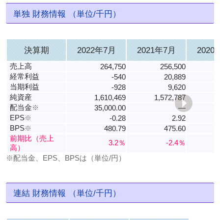
単独 財務情報 （単位/千円）
決算期
2022年7月
2021年7月
2020
売上高
264,750
256,500
経常利益
-540
20,889
当期利益
-928
9,620
純資産
1,610,469
1,572,787
1
配当金
※
35,000.00
―
EPS
※
-0.28
2.92
BPS
※
480.79
475.60
9
前期比（売上
3.2％
-2.4％
高）
※配当金、EPS、BPSは（単位/円）
連結 財務情報 （単位/千円）