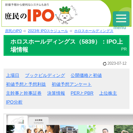
menu
庶民のIPO
2023年 IPOスケジュール
ホロスホールディングス
ホロスホールディングス（5839）：IPO上
場情報
2023-07-12
上場日
ブックビルディング
公開価格と初値
初値予想と予想利益
初値予想アンケート
主幹事と幹事証券
決算情報
PERとPBR
上位株主
IPO分析