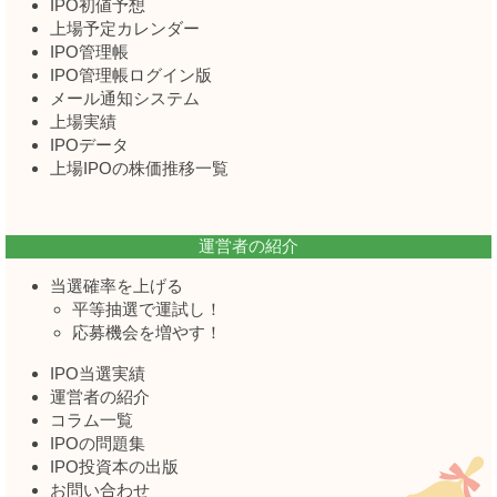
IPO初値予想
上場予定カレンダー
IPO管理帳
IPO管理帳ログイン版
メール通知システム
上場実績
IPOデータ
上場IPOの株価推移一覧
運営者の紹介
当選確率を上げる
平等抽選で運試し！
応募機会を増やす！
IPO当選実績
運営者の紹介
コラム一覧
IPOの問題集
IPO投資本の出版
お問い合わせ