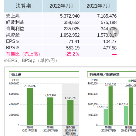
決算期
2022年7月
2021年7月
売上高
5,372,940
7,185,476
経常利益
358,652
575,188
当期利益
235,025
344,705
純資産
1,852,952
1,579,317
EPS
※
71.41
104.77
BPS
※
553.19
477.58
前期比（売上高）
-25.2％
―
※EPS、BPSは（単位/円）