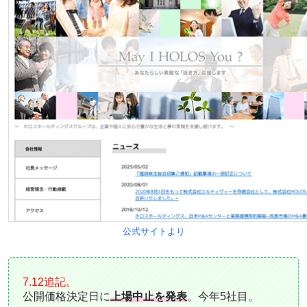
公式サイトより
7.12追記。
公開価格決定日に
上場中止を発表
。今年5社目。