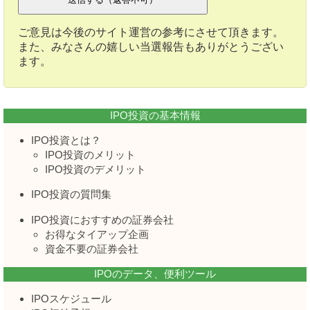
ご意見は今後のサイト運営の参考にさせて頂きます。
また、みなさんの嬉しい当選報告もありがとうござい
ます。
IPO投資の基本情報
IPO投資とは？
IPO投資のメリット
IPO投資のデメリット
IPO投資の質問集
IPO投資におすすめの証券会社
お得なタイアップ企画
資金不要の証券会社
IPOのデータ、便利ツール
IPOスケジュール