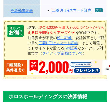
三菱UFJ eスマート証券
委託幹事証券
現在、
現金4,000円＋最大7,000ポイントがもら
える口座開設タイアップ企画
を実施中です。
抽選資金が不要の
松井証券
、委託幹事として狙
い目の
三菱UFJ eスマート証券
、そして落選し
てもポイントが貯まる
SBI証券
がタイアップ対
象です（
タイアップ企画について
）
ホロスホールディングスの決算情報