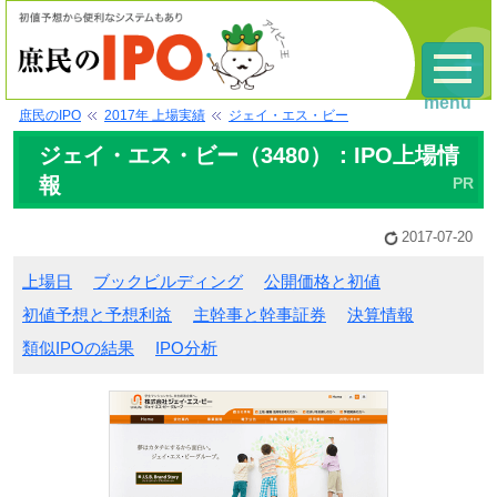
menu
庶民のIPO
2017年 上場実績
ジェイ・エス・ビー
ジェイ・エス・ビー（3480）：IPO上場情
報
2017-07-20
上場日
ブックビルディング
公開価格と初値
初値予想と予想利益
主幹事と幹事証券
決算情報
類似IPOの結果
IPO分析