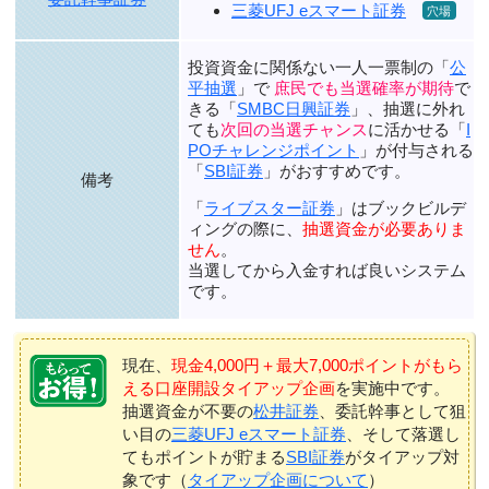
三菱UFJ eスマート証券
投資資金に関係ない一人一票制の「
公
平抽選
」で
庶民でも当選確率が期待
で
きる「
SMBC日興証券
」、抽選に外れ
ても
次回の当選チャンス
に活かせる「
I
POチャレンジポイント
」が付与される
「
SBI証券
」がおすすめです。
備考
「
ライブスター証券
」はブックビルデ
ィングの際に、
抽選資金が必要ありま
せん
。
当選してから入金すれば良いシステム
です。
現在、
現金4,000円＋最大7,000ポイントがもら
える口座開設タイアップ企画
を実施中です。
抽選資金が不要の
松井証券
、委託幹事として狙
い目の
三菱UFJ eスマート証券
、そして落選し
てもポイントが貯まる
SBI証券
がタイアップ対
象です（
タイアップ企画について
）