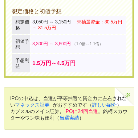
想定価格と初値予想
3,050円 ～ 3,150円
※抽選資金：30.5万円
想定価
～ 31.5万円
格
初値予
3,300円 ～ 3,600円
（1.0倍～1.1倍）
想
予想利
1.5万円～4.5万円
益
IPOの申込は、当選が平等抽選で資金力に左右されな
い
マネックス証券
がおすすめです（
詳しい紹介
）
カブスルのメイン証券。
IPOに24回当選
。銘柄スカウ
ターやワン株も便利（
当選実績
）