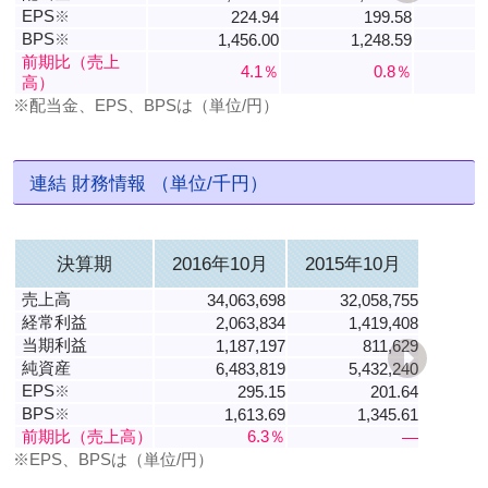
EPS
※
224.94
199.58
BPS
※
1,456.00
1,248.59
5
前期比（売上
4.1％
0.8％
高）
※配当金、EPS、BPSは（単位/円）
連結 財務情報 （単位/千円）
決算期
2016年10月
2015年10月
売上高
34,063,698
32,058,755
経常利益
2,063,834
1,419,408
当期利益
1,187,197
811,629
純資産
6,483,819
5,432,240
EPS
※
295.15
201.64
BPS
※
1,613.69
1,345.61
前期比（売上高）
6.3％
―
※EPS、BPSは（単位/円）