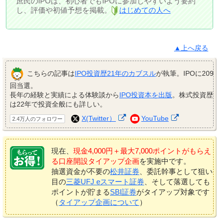
庶民のIPOは、初心者でもIPOに参加しやすいよう要約
し、評価や初値予想を掲載。
はじめての人へ
▲上へ戻る
こちらの記事は
IPO投資歴21年のカブスル
が執筆。IPOに209
回当選。
長年の経験と実績による体験談から
IPO投資本を出版
。株式投資歴
は22年で投資全般にも詳しい。
X(Twitter）
YouTube
2.4万人のフォロワー
現在、
現金4,000円＋最大7,000ポイントがもらえ
る口座開設タイアップ企画
を実施中です。
抽選資金が不要の
松井証券
、委託幹事として狙い
目の
三菱UFJ eスマート証券
、そして落選しても
ポイントが貯まる
SBI証券
がタイアップ対象です
（
タイアップ企画について
）