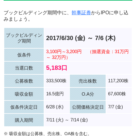
ブックビルディング期間中に、
幹事証券
からIPOに申し込
みましょう。
ブックビルディン
2017/6/30 (金) ～ 7/6 (木)
グ期間
3,100円～3,200円
（抽選資金：31万円
仮条件
～ 32万円）
5,183口
当選口数
333,500株
117,200株
公募株数
売出株数
16.5億円
67,600株
吸収金額
O.A分
6/28 (水)
7/7 (金)
仮条件決定日
公開価格決定日
7/11 (火) ～ 7/14 (金)
購入期間
※ 吸収金額は公募株、売出株、OA株を含む。