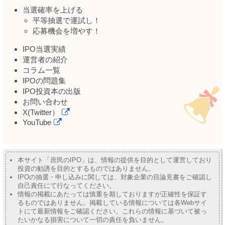
当選確率を上げる
平等抽選で運試し！
応募機会を増やす！
IPO当選実績
運営者の紹介
コラム一覧
IPOの問題集
IPO投資本の出版
お問い合わせ
X(Twitter）
YouTube
本サイト「庶民のIPO」は、情報の提供を目的として運営しており
投資の勧誘を目的とするものではありません。
IPOの抽選・申し込みに関しては、対象企業の目論見書をご確認し
自己責任にて行なってください。
情報の掲載にあたっては慎重を期しておりますが正確性を保証す
るものではありません。掲載している情報については各Webサイ
トにて最新情報をご確認ください。これらの情報に基づいて被っ
たいかなる損害について一切の責任を負いません。