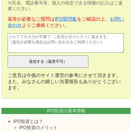
※氏名、電話番号等、個人の特定できる情報の記入はご遠
慮ください。
返答が必要なご質問は
IPO質問集
をご確認の上、
お問い
合わせ
よりご連絡ください。
ご意見は今後のサイト運営の参考にさせて頂きます。
また、みなさんの嬉しい当選報告もありがとうござい
ます。
IPO投資の基本情報
IPO投資とは？
IPO投資のメリット