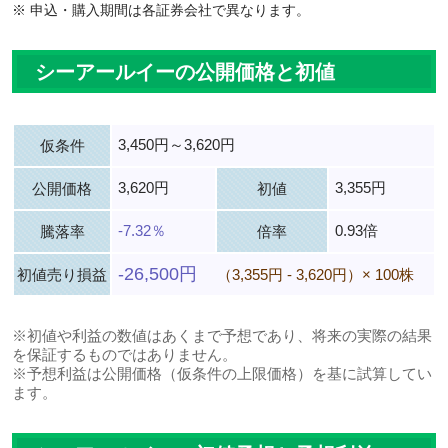
※ 申込・購入期間は各証券会社で異なります。
シーアールイーの公開価格と初値
3,450円～3,620円
仮条件
3,620円
3,355円
公開価格
初値
-7.32％
0.93倍
騰落率
倍率
-26,500円
初値売り損益
（3,355円 - 3,620円）× 100株
※初値や利益の数値はあくまで予想であり、将来の実際の結果
を保証するものではありません。
※予想利益は公開価格（仮条件の上限価格）を基に試算してい
ます。