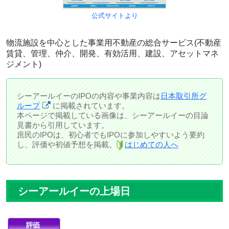
公式サイトより
物流施設を中心とした事業用不動産の総合サービス(不動産
賃貸、管理、仲介、開発、有効活用、建設、アセットマネ
ジメント)
シーアールイーのIPOの内容や事業内容は
日本取引所グ
ループ
に掲載されています。
本ページで掲載している画像は、シーアールイーの目論
見書から引用しています。
庶民のIPOは、初心者でもIPOに参加しやすいよう要約
し、評価や初値予想を掲載。
はじめての人へ
シーアールイーの上場日