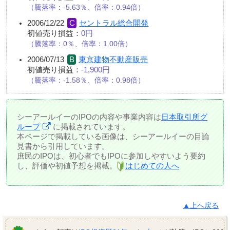
騰落率：-5.63％、倍率：0.94倍
2006/12/22
セントラル総合開発
初値売り損益：
0円
騰落率：0％、倍率：1.00倍
2006/07/13
東京建物不動産販売
初値売り損益：
-1,900円
騰落率：-1.58％、倍率：0.98倍
シーアールイーのIPOの内容や事業内容は
日本取引所グ
ループ
に掲載されています。
本ページで掲載している画像は、シーアールイーの目論
見書から引用しています。
庶民のIPOは、初心者でもIPOに参加しやすいよう要約
し、評価や初値予想を掲載。
はじめての人へ
▲上へ戻る