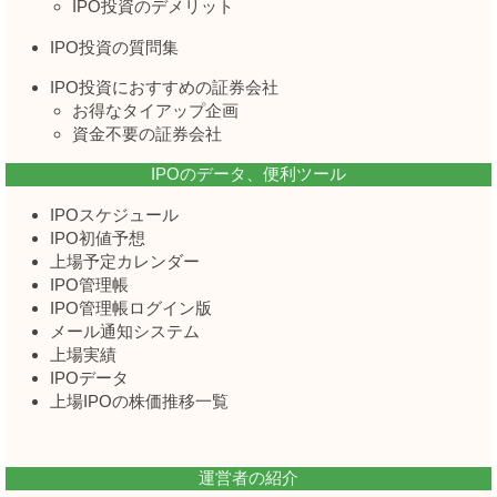
IPO投資のデメリット
IPO投資の質問集
IPO投資におすすめの証券会社
お得なタイアップ企画
資金不要の証券会社
IPOのデータ、便利ツール
IPOスケジュール
IPO初値予想
上場予定カレンダー
IPO管理帳
IPO管理帳ログイン版
メール通知システム
上場実績
IPOデータ
上場IPOの株価推移一覧
運営者の紹介