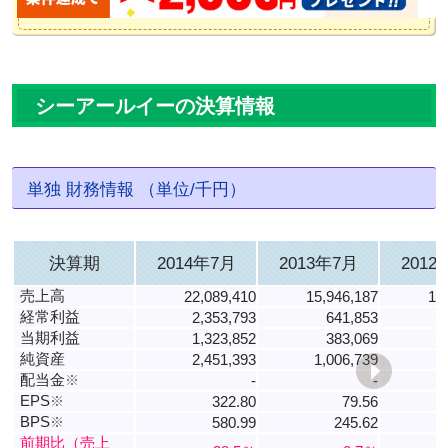
シーアールイーの決算情報
単独 財務情報 （単位/千円）
決算期
2014年7月
2013年7月
2012
売上高
22,089,410
15,946,187
16
経常利益
2,353,793
641,853
当期利益
1,323,852
383,069
純資産
2,451,393
1,006,739
1
配当金
※
-
-
EPS
※
322.80
79.56
BPS
※
580.99
245.62
1
前期比（売上