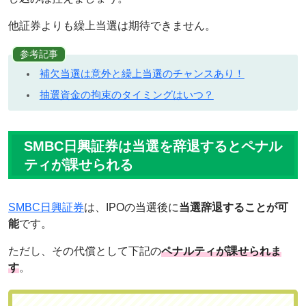
他証券よりも繰上当選は期待できません。
参考記事
補欠当選は意外と繰上当選のチャンスあり！
抽選資金の拘束のタイミングはいつ？
SMBC日興証券は当選を辞退するとペナル
ティが課せられる
SMBC日興証券
は、IPOの当選後に
当選辞退することが可
能
です。
ただし、その代償として下記の
ペナルティが課せられま
す
。