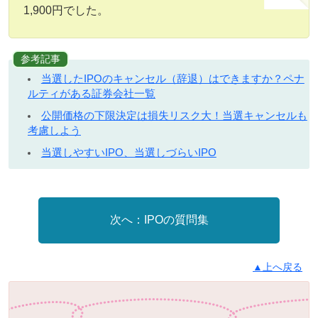
1,900円でした。
参考記事
当選したIPOのキャンセル（辞退）はできますか？ペナ
ルティがある証券会社一覧
公開価格の下限決定は損失リスク大！当選キャンセルも
考慮しよう
当選しやすいIPO、当選しづらいIPO
IPOの質問集
▲上へ戻る