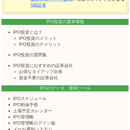
SBI証券
IPO投資の基本情報
IPO投資とは？
IPO投資のメリット
IPO投資のデメリット
IPO投資の質問集
IPO投資におすすめの証券会社
お得なタイアップ企画
資金不要の証券会社
IPOのデータ、便利ツール
IPOスケジュール
IPO初値予想
上場予定カレンダー
IPO管理帳
IPO管理帳ログイン版
メール通知システム