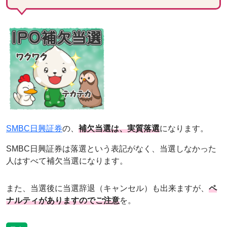
SMBC日興証券
の、
補欠当選は、実質落選
になります。
SMBC日興証券は落選という表記がなく、当選しなかった
人はすべて補欠当選になります。
また、当選後に当選辞退（キャンセル）も出来ますが、
ペ
ナルティがありますのでご注意
を。