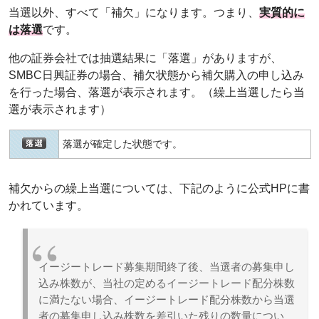
当選以外、すべて「補欠」になります。つまり、
実質的に
は落選
です。
他の証券会社では抽選結果に「落選」がありますが、
SMBC日興証券の場合、補欠状態から補欠購入の申し込み
を行った場合、落選が表示されます。（繰上当選したら当
選が表示されます）
落選が確定した状態です。
補欠からの繰上当選については、下記のように公式HPに書
かれています。
イージートレード募集期間終了後、当選者の募集申し
込み株数が、当社の定めるイージートレード配分株数
に満たない場合、イージートレード配分株数から当選
者の募集申し込み株数を差引いた残りの数量につい