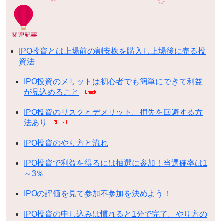
IPO投資とは上場前の割安株を購入し上場後に売る投
資法
IPO投資のメリットは初心者でも簡単にできて利益
が見込めること
IPO投資のリスクとデメリット。損失を回避する方
法あり
IPO投資のやり方と流れ
IPO投資で利益を得るには抽選に参加！当選確率は1
～3％
IPOの評価を見て参加不参加を決めよう！
IPO投資の申し込みは慣れると1分で完了。やり方の