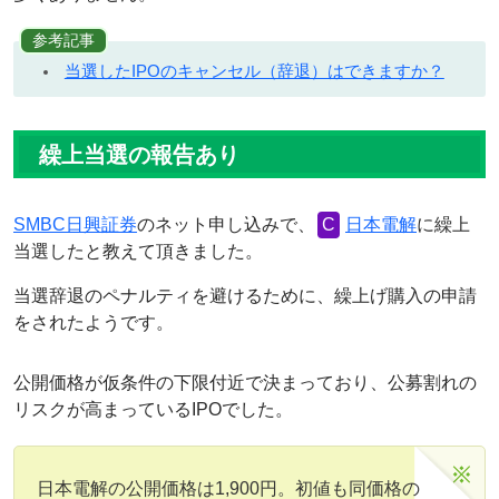
参考記事
当選したIPOのキャンセル（辞退）はできますか？
繰上当選の報告あり
SMBC日興証券
のネット申し込みで、
日本電解
に繰上
当選したと教えて頂きました。
当選辞退のペナルティを避けるために、繰上げ購入の申請
をされたようです。
公開価格が仮条件の下限付近で決まっており、公募割れの
リスクが高まっているIPOでした。
日本電解の公開価格は1,900円。初値も同価格の