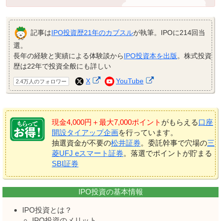
記事は
IPO投資歴21年のカブスル
が執筆。IPOに214回当
選。
長年の経験と実績による体験談から
IPO投資本を出版
。株式投資
歴は22年で投資全般にも詳しい
X
YouTube
2.4万人のフォロワー
現金4,000円＋最大7,000ポイント
がもらえる
口座
開設タイアップ企画
を行っています。
抽選資金が不要の
松井証券
。委託幹事で穴場の
三
菱UFJ eスマート証券
。落選でポイントが貯まる
SBI証券
IPO投資の基本情報
IPO投資とは？
IPO投資のメリット