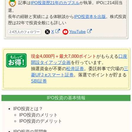
記事は
IPO投資歴21年のカブスル
が執筆。IPOに214回当
選。
長年の経験と実績による体験談から
IPO投資本を出版
。株式投資
歴は22年で投資全般にも詳しい
X
YouTube
2.4万人のフォロワー
現金4,000円＋最大7,000ポイント
がもらえる
口座
開設タイアップ企画
を行っています。
抽選資金が不要の
松井証券
。委託幹事で穴場の
三
菱UFJ eスマート証券
。落選でポイントが貯まる
SBI証券
IPO投資の基本情報
IPO投資とは？
IPO投資のメリット
IPO投資のデメリット
IPO投資の質問集