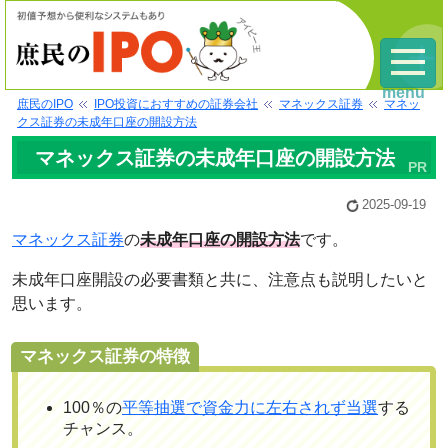
menu
庶民のIPO
IPO投資におすすめの証券会社
マネックス証券
マネッ
クス証券の未成年口座の開設方法
マネックス証券の未成年口座の開設方法
2025-09-19
マネックス証券
の
未成年口座の開設方法
です。
未成年口座開設の必要書類と共に、注意点も説明したいと
思います。
マネックス証券の特徴
100％の
平等抽選で資金力に左右されず当選
する
チャンス。