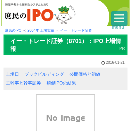
menu
庶民のIPO
2004年 上場実績
イー・トレード証券
イー・トレード証券（8701）：IPO上場情
報
2016-01-21
上場日
ブックビルディング
公開価格と初値
主幹事と幹事証券
類似IPOの結果