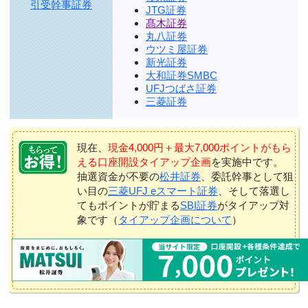
引受幹事証券
JTG証券
髙木証券
丸八証券
ウツミ屋証券
新光証券
大和証券SMBC
UFJつばさ証券
三菱証券
現在、
現金4,000円＋最大7,000ポイントがもら
える口座開設タイアップ企画
を実施中です。
抽選資金が不要の
松井証券
、委託幹事として狙
い目の
三菱UFJ eスマート証券
、そして落選し
てもポイントが貯まる
SBI証券
がタイアップ対
象です（
タイアップ企画について
）