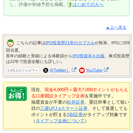
し、評価や初値予想を掲載。
はじめての人へ
▲上へ戻る
こちらの記事は
IPO投資歴21年のカブスル
が執筆。IPOに209
回当選。
長年の経験と実績による体験談から
IPO投資本を出版
。株式投資歴
は22年で投資全般にも詳しい。
X(Twitter）
YouTube
2.4万人のフォロワー
現在、
現金4,000円＋最大7,000ポイントがもらえ
る口座開設タイアップ企画
を実施中です。
抽選資金が不要の
松井証券
、委託幹事として狙い
目の
三菱UFJ eスマート証券
、そして落選しても
ポイントが貯まる
SBI証券
がタイアップ対象です
（
タイアップ企画について
）