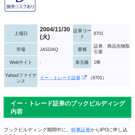
2004/11/30
証券コー
上場日
8701
(火)
ド
証券、商品先物取
市場
JASDAQ
業種
引業
1株
Webサイト
-
単元株
Yahoo!ファイナ
イー・トレード証券
（8701）
ンス
イー・トレード証券のブックビルディング
内容
ブックビルディング期間中に、
幹事証券
からIPOに申し込