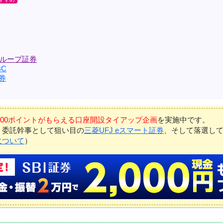
ループ証券
C
券
7,000ポイントがもらえる口座開設タイアップ企画
を実施中です。
、委託幹事として狙い目の
三菱UFJ eスマート証券
、そして落選し
について
）