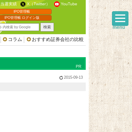
当選実績
X（Twitter）
YouTube
IPO管理帳
IPO管理帳 ログイン版
menu
コラム
おすすめ証券会社の比較
2015-09-13