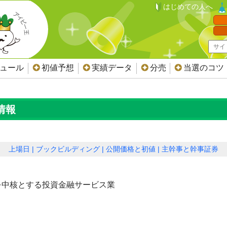
はじめての人へ
ジュール
初値予想
実績データ
分売
当選のコツ
情報
上場日
ブックビルディング
公開価格と初値
主幹事と幹事証券
を中核とする投資金融サービス業