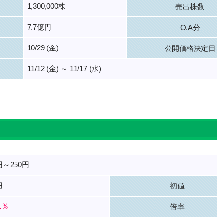
1,300,000株
売出株数
7.7億円
O.A分
10/29 (金)
公開価格決定日
11/12 (金) ～ 11/17 (水)
。
円～250円
円
初値
11％
倍率