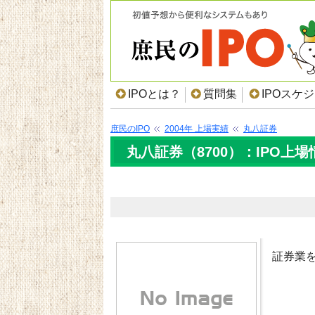
IPOとは？
質問集
IPOスケ
庶民のIPO
2004年 上場実績
丸八証券
丸八証券（8700）：IPO上場
証券業