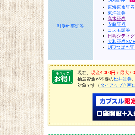
東海東京証券
東洋証券
髙木証券
安藤証券
引受幹事証券
コスモ証券
日興シティグ
大和証券SMB
UFJつばさ証
現在、
現金4,000円＋最大
抽選資金が不要の
松井証券
対象です（
タイアップ企画