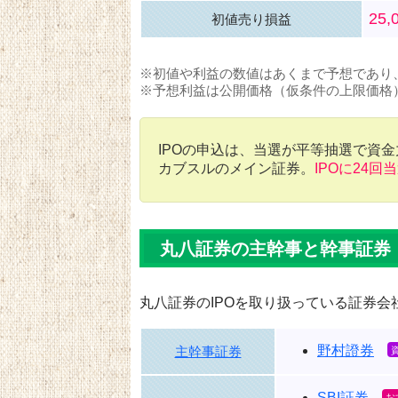
25,
初値売り損益
※初値や利益の数値はあくまで予想であり
※予想利益は公開価格（仮条件の上限価格
IPOの申込は、当選が平等抽選で資
カブスルのメイン証券。
IPOに24回
丸八証券の主幹事と幹事証券
丸八証券のIPOを取り扱っている証券会
野村證券
主幹事証券
SBI証券