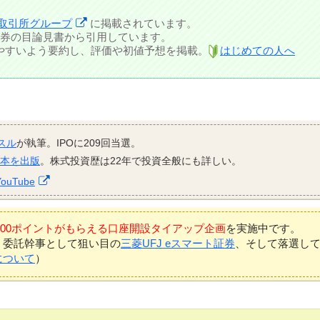
取引所グループ
に掲載されています。
券の目論見書から引用しています。
しやすいよう要約し、評価や初値予想を掲載。
はじめての人へ
スル
が執筆。IPOに209回当選。
資本を出版
。株式投資歴は22年で投資全般にも詳しい。
YouTube
7,000ポイントがもらえる口座開設タイアップ企画
を実施中です。
、委託幹事として狙い目の
三菱UFJ eスマート証券
、そして落選し
について
）