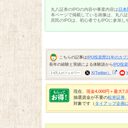
丸八証券のIPOの内容や事業内容は
日本
本ページで掲載している画像は、丸八証
庶民のIPOは、初心者でもIPOに参加
こちらの記事は
IPO投資歴21年のカブ
長年の経験と実績による体験談から
IPO投
X(Twitter）
2.4万人のフォロワー
現在、
現金4,000円＋最大
抽選資金が不要の
松井証券
対象です（
タイアップ企画