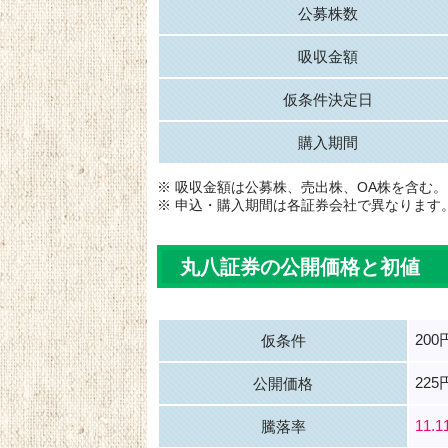
公募株数
吸収金額
仮条件決定日
購入期間
※ 吸収金額は公募株、売出株、OA株を含む。
※ 申込・購入期間は各証券会社で異なります
丸八証券の公開価格と初値
200
仮条件
225
公開価格
11.
騰落率