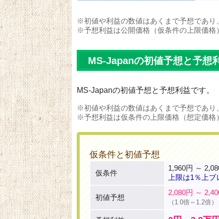
※初値や利益の数値はあくまで予想であり
※予想利益は公開価格（仮条件の上限価格
MS-Japanの初値予想と予想
MS-Japanの初値予想と予想利益です。
※初値や利益の数値はあくまで予想であり
※予想利益は仮条件の上限価格（想定価格
仮条件と初値予想
1,960円 ～ 2,0
仮条件
上限は1％上ブ
2,080円 ～ 2,4
初値予想
（1.0倍～1.2倍）