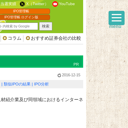
当選実績
X（Twitter）
YouTube
IPO管理帳
IPO管理帳 ログイン版
menu
コラム
おすすめ証券会社の比較
2016-12-15
報
類似IPOの結果
IPO分析
人材紹介業及び同領域におけるインターネ