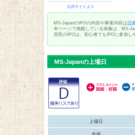
公式サイトより
MS-JapanのIPOの内容や事業内容は
日
本ページで掲載している画像は、MS-J
庶民のIPOは、初心者でもIPOに参加
MS-Japanの上場日
上場日
市場