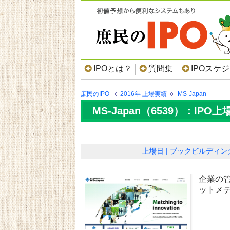
IPOとは？
質問集
IPOスケ
庶民のIPO
2016年 上場実績
MS-Japan
MS-Japan（6539）：IPO
上場日
ブックビルディン
企業の
ットメ