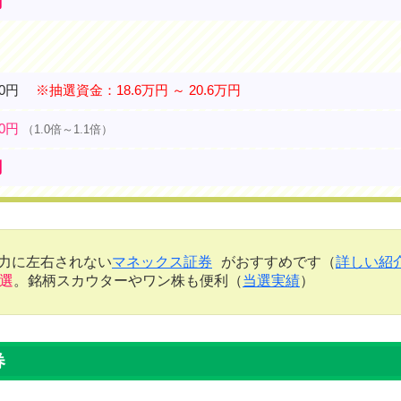
円
60円
※抽選資金：18.6万円 ～ 20.6万円
00円
（1.0倍～1.1倍）
円
金力に左右されない
マネックス証券
がおすすめです（
詳しい紹
当選
。銘柄スカウターやワン株も便利（
当選実績
）
券