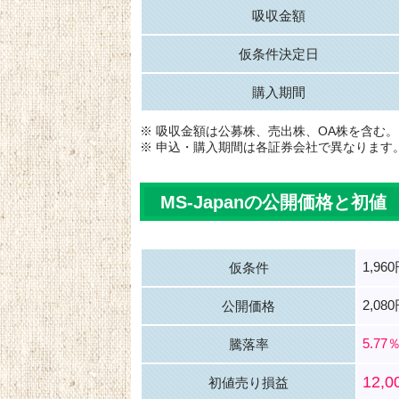
吸収金額
仮条件決定日
購入期間
※ 吸収金額は公募株、売出株、OA株を含む。
※ 申込・購入期間は各証券会社で異なります
MS-Japanの公開価格と初値
1,96
仮条件
2,08
公開価格
5.77
騰落率
12,
初値売り損益