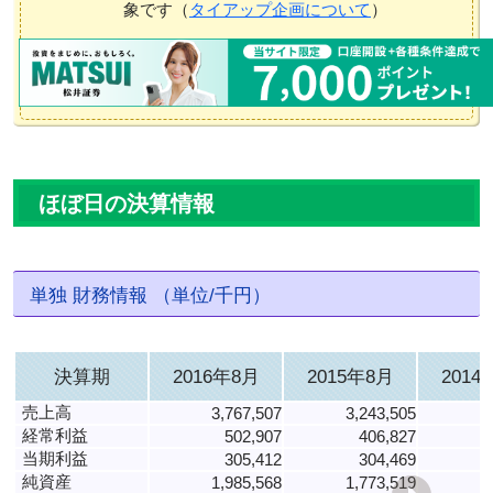
象です（
タイアップ企画について
）
ほぼ日の決算情報
単独 財務情報 （単位/千円）
決算期
2016年8月
2015年8月
2014
売上高
3,767,507
3,243,505
経常利益
502,907
406,827
当期利益
305,412
304,469
純資産
1,985,568
1,773,519
1