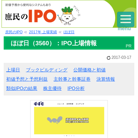
menu
庶民のIPO
2017年 上場実績
ほぼ日
ほぼ日（3560）：IPO上場情報
2017-03-17
上場日
ブックビルディング
公開価格と初値
初値予想と予想利益
主幹事と幹事証券
決算情報
類似IPOの結果
株主優待
IPO分析