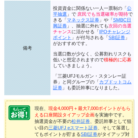
投資資金に関係ない一人一票制の「
公
平抽選
」で
庶民でも当選確率が期待
で
きる「
マネックス証券
」や「
SMBC日
興証券
」、抽選に外れても
次回の当選
チャンス
に活かせる「
IPOチャレンジ
ポイント
」が付与される「
SBI証券
」
がおすすめです。
備考
当選口数が少なく、公募割れリスクも
低いと想定されますので
積極的に応募
していきましょう。
「三菱UFJモルガン・スタンレー証
券」と同グループの「
カブドットコム
証券
」も委託幹事になりました。
現在、
現金4,000円＋最大7,000ポイントがもら
える口座開設タイアップ企画
を実施中です。
抽選資金が不要の
松井証券
、委託幹事として狙
い目の
三菱UFJ eスマート証券
、そして落選し
てもポイントが貯まる
SBI証券
がタイアップ対