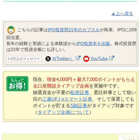
▲上へ戻る
こちらの記事は
IPO投資歴21年のカブスル
が執筆。IPOに209
回当選。
長年の経験と実績による体験談から
IPO投資本を出版
。株式投資歴
は22年で投資全般にも詳しい。
X(Twitter）
YouTube
2.4万人のフォロワー
現在、
現金4,000円＋最大7,000ポイントがもらえ
る口座開設タイアップ企画
を実施中です。
抽選資金が不要の
松井証券
、委託幹事として狙い
目の
三菱UFJ eスマート証券
、そして落選しても
ポイントが貯まる
SBI証券
がタイアップ対象です
（
タイアップ企画について
）