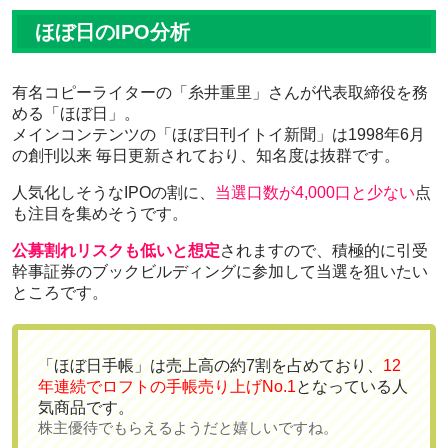
ほぼ日のIPO分析
有名コピーライターの「糸井重里」さんが代表取締役を務
める「ほぼ日」。
メインコンテンツの「ほぼ日刊イトイ新聞」は1998年6月
の創刊以来 毎日更新されており、
知名度は抜群
です。
人気化しそうなIPO
の割に、
当選口数が4,000口と少ない
点
も注目を集めそうです。
公募割れリスクも低いと想定
されますので、積極的に引受
幹事証券のブックビルディングに参加して当選を狙いたい
ところです。
「ほぼ日手帳」は
売上高の約7割
を占めており、
12
年連続でロフトの手帳売り上げNo.1
となっている人
気商品です。
株主優待でもらえるようだと嬉しいですね。