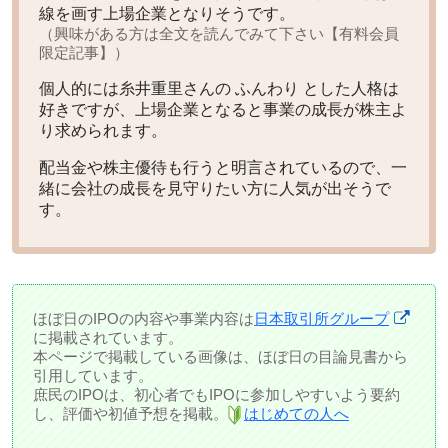
線を画す上場企業となりそうです。
（興味がある方は全文を読んでみて下さい【有料会員
限定記事】）
個人的には
糸井重里さんの ふんわり とした人格
は
好きですが、上場企業となると事業の成長が株主よ
り求められます。
配当金や株主優待も行うと明言されているので、一
緒に会社の成長を見守りたい方に人気が出そうで
す。
ほぼ日のIPOの内容や事業内容は
日本取引所グループ
に掲載されています。
本ページで掲載している画像は、ほぼ日の目論見書から
引用しています。
庶民のIPOは、初心者でもIPOに参加しやすいよう要約
し、評価や初値予想を掲載。
はじめての人へ