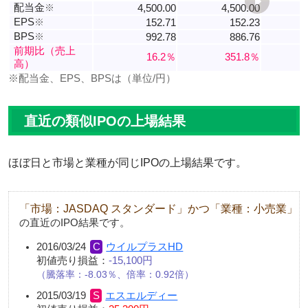
配当金
※
4,500.00
4,500.00
EPS
※
152.71
152.23
-
BPS
※
992.78
886.76
7
前期比（売上
16.2％
351.8％
高）
※配当金、EPS、BPSは（単位/円）
直近の類似IPOの上場結果
ほぼ日と市場と業種が同じIPOの上場結果です。
「市場：JASDAQ スタンダード」かつ「業種：小売業」
の直近のIPO結果です。
2016/03/24
ウイルプラスHD
初値売り損益：
-15,100円
騰落率：-8.03％、倍率：0.92倍
2015/03/19
エスエルディー