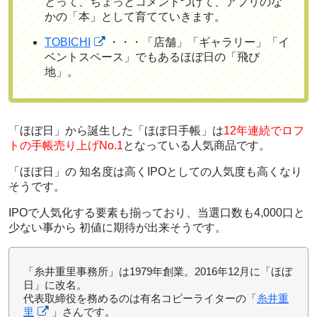
とって、ちょっとコメントつけて、アプリのな
かの「本」として育てていきます。
TOBICHI
・・・「店舗」「ギャラリー」「イ
ベントスペース」でもあるほぼ日の「飛び
地」。
「ほぼ日」から誕生した「ほぼ日手帳」は
12年連続でロフ
トの手帳売り上げNo.1
となっている人気商品です。
「ほぼ日」の
知名度は高くIPOとしての人気度も高く
なり
そうです。
IPOで人気化する要素
も揃っており、当選口数も4,000口と
少ない事から
初値に期待
が出来そうです。
「糸井重里事務所」は1979年創業。2016年12月に「ほぼ
日」に改名。
代表取締役を務めるのは有名コピーライターの「
糸井重
里
」さんです。