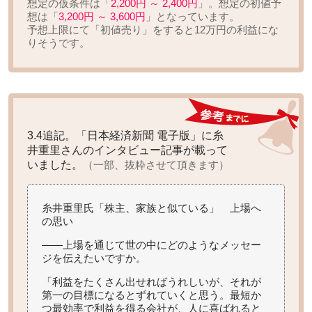
想定の仮条件は「
2,200円 ～ 2,400円
」。想定の初値予
想は「
3,200円 ～ 3,600円
」となっています。
予想上限にて「初値売り」をすると
12万円の利益
にな
りそうです。
3.4追記。「日本経済新聞 電子版」に糸
井重里さんのインタビュー記事が載って
いました。
（一部、抜粋させて頂きます）
糸井重里氏「株主、家族と似ている」 上場へ
の思い
――上場を通じて世の中にどのようなメッセー
ジを伝えたいですか。
「利益をたくさん出せればうれしいが、それが
第一の目標になるとずれていくと思う。最短か
つ最効率で利益を得る会社が、人に喜ばれると