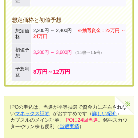
益
想定価格と初値予想
2,200円 ～ 2,400円
※抽選資金：22万円 ～
想定価
24万円
格
初値予
3,200円 ～ 3,600円
（1.3倍～1.5倍）
想
予想利
8万円～12万円
益
IPOの申込は、当選が平等抽選で資金力に左右されな
い
マネックス証券
がおすすめです（
詳しい紹介
）
カブスルのメイン証券。
IPOに24回当選
。銘柄スカウ
ターやワン株も便利（
当選実績
）