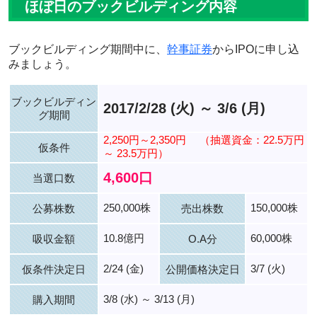
ほぼ日のブックビルディング内容
ブックビルディング期間中に、
幹事証券
からIPOに申し込
みましょう。
ブックビルディン
2017/2/28 (火) ～ 3/6 (月)
グ期間
2,250円～2,350円
（抽選資金：22.5万円
仮条件
～ 23.5万円）
4,600口
当選口数
250,000株
150,000株
公募株数
売出株数
10.8億円
60,000株
吸収金額
O.A分
2/24 (金)
3/7 (火)
仮条件決定日
公開価格決定日
3/8 (水) ～ 3/13 (月)
購入期間