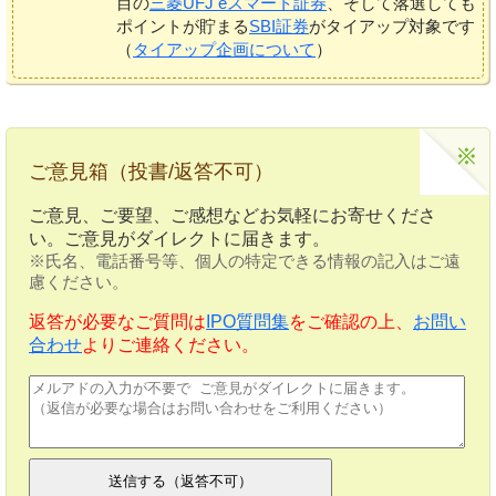
目の
三菱UFJ eスマート証券
、そして落選しても
ポイントが貯まる
SBI証券
がタイアップ対象です
（
タイアップ企画について
）
ご意見箱（投書/返答不可）
ご意見、ご要望、ご感想などお気軽にお寄せくださ
い。ご意見がダイレクトに届きます。
※氏名、電話番号等、個人の特定できる情報の記入はご遠
慮ください。
返答が必要なご質問は
IPO質問集
をご確認の上、
お問い
合わせ
よりご連絡ください。