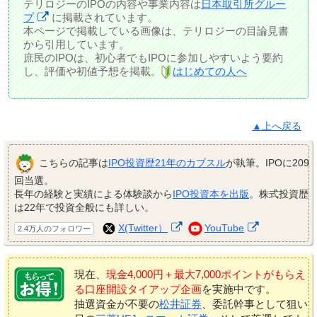
テリロジーのIPOの内容や事業内容は
日本取引所グルー
プ
に掲載されています。
本ページで掲載している画像は、テリロジーの目論見書
から引用しています。
庶民のIPOは、初心者でもIPOに参加しやすいよう要約
し、評価や初値予想を掲載。
はじめての人へ
▲上へ戻る
こちらの記事は
IPO投資歴21年のカブスル
が執筆。IPOに209
回当選。
長年の経験と実績による体験談から
IPO投資本を出版
。株式投資歴
は22年で投資全般にも詳しい。
X(Twitter）
YouTube
2.4万人のフォロワー
現在、
現金4,000円＋最大7,000ポイントがもらえ
る口座開設タイアップ企画
を実施中です。
抽選資金が不要の
松井証券
、委託幹事として狙い