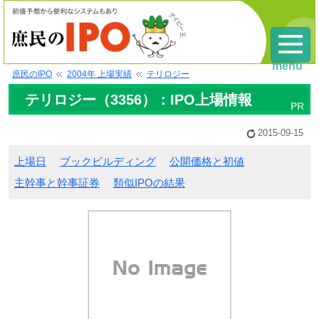
menu
庶民のIPO
2004年 上場実績
テリロジー
テリロジー（3356）：IPO上場情報
2015-09-15
上場日
ブックビルディング
公開価格と初値
主幹事と幹事証券
類似IPOの結果