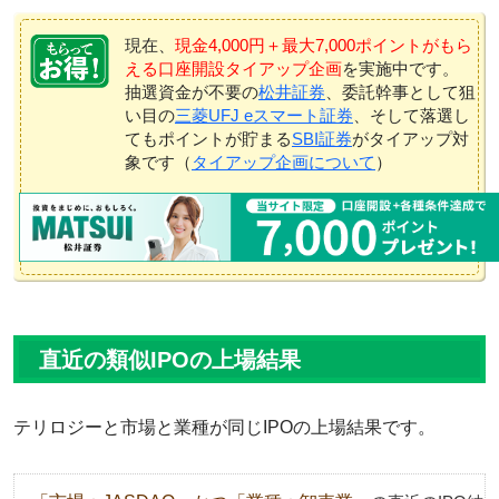
現在、
現金4,000円＋最大7,000ポイントがもら
える口座開設タイアップ企画
を実施中です。
抽選資金が不要の
松井証券
、委託幹事として狙
い目の
三菱UFJ eスマート証券
、そして落選し
てもポイントが貯まる
SBI証券
がタイアップ対
象です（
タイアップ企画について
）
直近の類似IPOの上場結果
テリロジーと市場と業種が同じIPOの上場結果です。