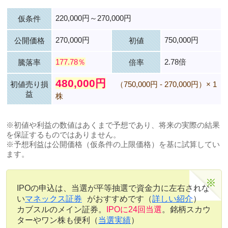
220,000円～270,000円
仮条件
270,000円
750,000円
公開価格
初値
177.78％
2.78倍
騰落率
倍率
480,000円
初値売り損
（750,000円 - 270,000円）× 1
益
株
※初値や利益の数値はあくまで予想であり、将来の実際の結果
を保証するものではありません。
※予想利益は公開価格（仮条件の上限価格）を基に試算してい
ます。
IPOの申込は、当選が平等抽選で資金力に左右されな
い
マネックス証券
がおすすめです（
詳しい紹介
）
カブスルのメイン証券。
IPOに24回当選
。銘柄スカウ
ターやワン株も便利（
当選実績
）