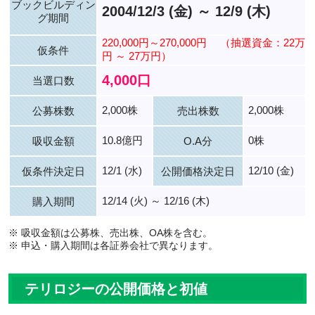
ブックビルディン
2004/12/3 (金) ～ 12/9 (木)
グ期間
220,000円～270,000円
（抽選資金：22万
仮条件
円 ～ 27万円）
4,000口
当選口数
2,000株
2,000株
公募株数
売出株数
10.8億円
0株
吸収金額
O.A分
12/1 (水)
12/10 (金)
仮条件決定日
公開価格決定日
12/14 (火) ～ 12/16 (木)
購入期間
※ 吸収金額は公募株、売出株、OA株を含む。
※ 申込・購入期間は各証券会社で異なります。
テリロジーの公開価格と初値