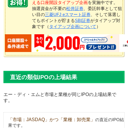
える口座開設タイアップ企画
を実施中です。
抽選資金が不要の
松井証券
、委託幹事として狙
い目の
三菱UFJ eスマート証券
、そして落選し
てもポイントが貯まる
SBI証券
がタイアップ対
象です（
タイアップ企画について
）
直近の類似IPOの上場結果
エー・ディ・エムと市場と業種が同じIPOの上場結果で
す。
「市場：JASDAQ」かつ「業種：卸売業」
の直近のIPO結
果です。