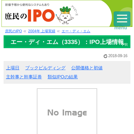
menu
庶民のIPO
2004年 上場実績
エー・ディ・エム
エー・ディ・エム（3335）：IPO上場情報
2018-09-16
上場日
ブックビルディング
公開価格と初値
主幹事と幹事証券
類似IPOの結果