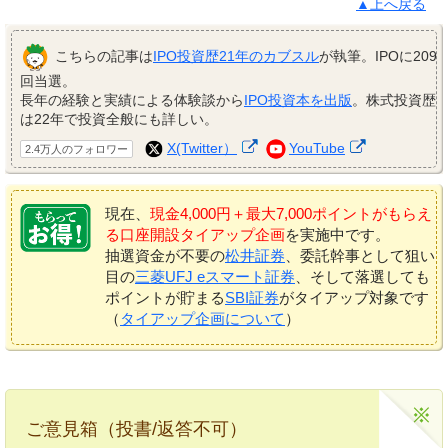
▲上へ戻る
こちらの記事は
IPO投資歴21年のカブスル
が執筆。IPOに209
回当選。
長年の経験と実績による体験談から
IPO投資本を出版
。株式投資歴
は22年で投資全般にも詳しい。
X(Twitter）
YouTube
2.4万人のフォロワー
現在、
現金4,000円＋最大7,000ポイントがもらえ
る口座開設タイアップ企画
を実施中です。
抽選資金が不要の
松井証券
、委託幹事として狙い
目の
三菱UFJ eスマート証券
、そして落選しても
ポイントが貯まる
SBI証券
がタイアップ対象です
（
タイアップ企画について
）
ご意見箱（投書/返答不可）