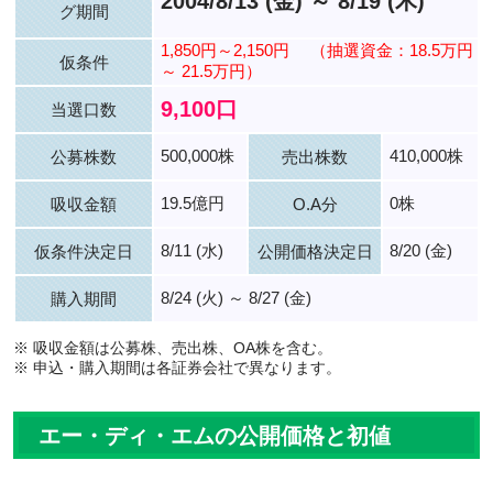
2004/8/13 (金) ～ 8/19 (木)
グ期間
1,850円～2,150円
（抽選資金：18.5万円
仮条件
～ 21.5万円）
9,100口
当選口数
500,000株
410,000株
公募株数
売出株数
19.5億円
0株
吸収金額
O.A分
8/11 (水)
8/20 (金)
仮条件決定日
公開価格決定日
8/24 (火) ～ 8/27 (金)
購入期間
※ 吸収金額は公募株、売出株、OA株を含む。
※ 申込・購入期間は各証券会社で異なります。
エー・ディ・エムの公開価格と初値