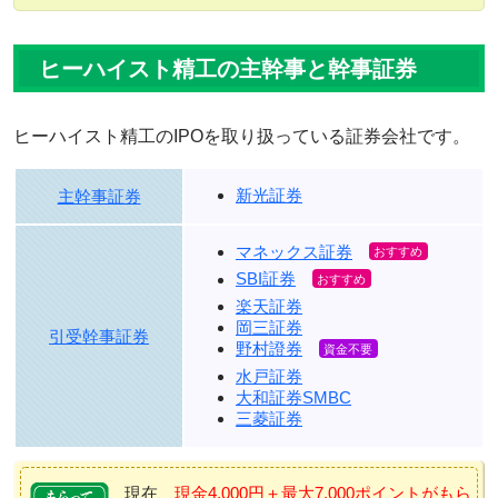
ヒーハイスト精工の主幹事と幹事証券
ヒーハイスト精工のIPOを取り扱っている証券会社です。
新光証券
主幹事証券
マネックス証券
SBI証券
楽天証券
岡三証券
引受幹事証券
野村證券
水戸証券
大和証券SMBC
三菱証券
現在、
現金4,000円＋最大7,000ポイントがもら