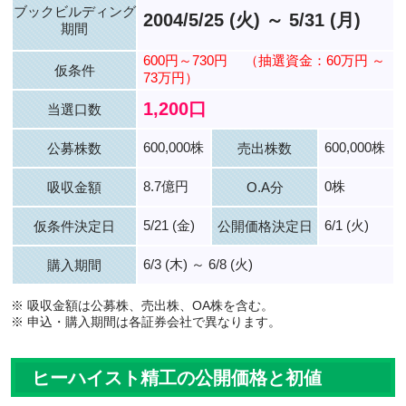
ブックビルディング
2004/5/25 (火) ～ 5/31 (月)
期間
600円～730円
（抽選資金：60万円 ～
仮条件
73万円）
1,200口
当選口数
600,000株
600,000株
公募株数
売出株数
8.7億円
0株
吸収金額
O.A分
5/21 (金)
6/1 (火)
仮条件決定日
公開価格決定日
6/3 (木) ～ 6/8 (火)
購入期間
※ 吸収金額は公募株、売出株、OA株を含む。
※ 申込・購入期間は各証券会社で異なります。
ヒーハイスト精工の公開価格と初値