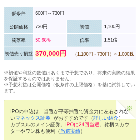
600円～730円
仮条件
730円
1,100円
公開価格
初値
50.68％
1.51倍
騰落率
倍率
370,000円
初値売り損益
（1,100円 - 730円）× 1,000株
※初値や利益の数値はあくまで予想であり、将来の実際の結果
を保証するものではありません。
※予想利益は公開価格（仮条件の上限価格）を基に試算してい
ます。
IPOの申込は、当選が平等抽選で資金力に左右されな
い
マネックス証券
がおすすめです（
詳しい紹介
）
カブスルのメイン証券。
IPOに24回当選
。銘柄スカウ
ターやワン株も便利（
当選実績
）