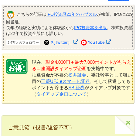
こちらの記事は
IPO投資歴21年のカブスル
が執筆。IPOに209
回当選。
長年の経験と実績による体験談から
IPO投資本を出版
。株式投資歴
は22年で投資全般にも詳しい。
X(Twitter）
YouTube
2.4万人のフォロワー
現在、
現金4,000円＋最大7,000ポイントがもらえ
る口座開設タイアップ企画
を実施中です。
抽選資金が不要の
松井証券
、委託幹事として狙い
目の
三菱UFJ eスマート証券
、そして落選しても
ポイントが貯まる
SBI証券
がタイアップ対象です
（
タイアップ企画について
）
ご意見箱（投書/返答不可）