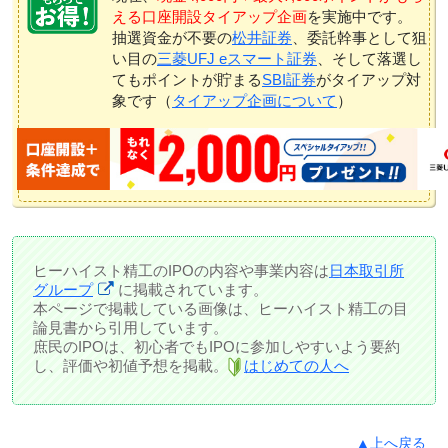
える口座開設タイアップ企画
を実施中です。
抽選資金が不要の
松井証券
、委託幹事として狙
い目の
三菱UFJ eスマート証券
、そして落選し
てもポイントが貯まる
SBI証券
がタイアップ対
象です（
タイアップ企画について
）
ヒーハイスト精工のIPOの内容や事業内容は
日本取引所
グループ
に掲載されています。
本ページで掲載している画像は、ヒーハイスト精工の目
論見書から引用しています。
庶民のIPOは、初心者でもIPOに参加しやすいよう要約
し、評価や初値予想を掲載。
はじめての人へ
▲上へ戻る