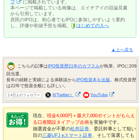
プ
に掲載されています。
本ページで掲載している画像は、エイチアイの目論見書
から引用しています。
庶民のIPOは、初心者でもIPOに参加しやすいよう要約
し、評価や初値予想を掲載。
はじめての人へ
▲上へ戻る
こちらの記事は
IPO投資歴21年のカブスル
が執筆。IPOに209
回当選。
長年の経験と実績による体験談から
IPO投資本を出版
。株式投資歴
は22年で投資全般にも詳しい。
X(Twitter）
YouTube
2.4万人のフォロワー
現在、
現金4,000円＋最大7,000ポイントがもらえ
る口座開設タイアップ企画
を実施中です。
抽選資金が不要の
松井証券
、委託幹事として狙い
目の
三菱UFJ eスマート証券
、そして落選しても