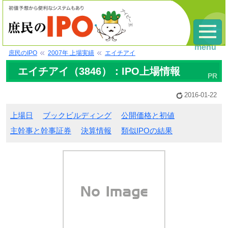
menu
庶民のIPO
2007年 上場実績
エイチアイ
エイチアイ（3846）：IPO上場情報
2016-01-22
上場日
ブックビルディング
公開価格と初値
主幹事と幹事証券
決算情報
類似IPOの結果