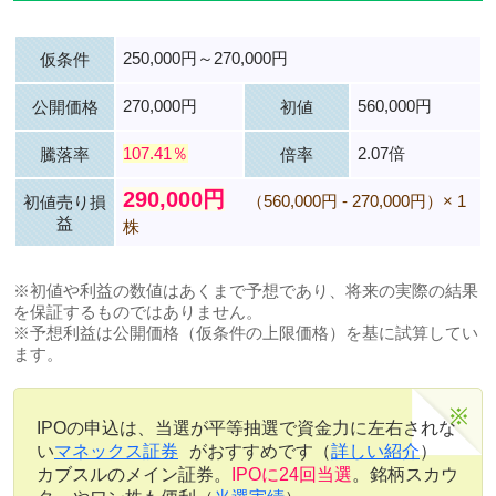
250,000円～270,000円
仮条件
270,000円
560,000円
公開価格
初値
107.41％
2.07倍
騰落率
倍率
290,000円
（560,000円 - 270,000円）× 1
初値売り損
益
株
※初値や利益の数値はあくまで予想であり、将来の実際の結果
を保証するものではありません。
※予想利益は公開価格（仮条件の上限価格）を基に試算してい
ます。
IPOの申込は、当選が平等抽選で資金力に左右されな
い
マネックス証券
がおすすめです（
詳しい紹介
）
カブスルのメイン証券。
IPOに24回当選
。銘柄スカウ