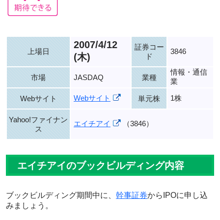
2007/4/12
証券コー
上場日
3846
(木)
ド
情報・通信
市場
JASDAQ
業種
業
Webサイト
1株
Webサイト
単元株
Yahoo!ファイナン
エイチアイ
（3846）
ス
エイチアイのブックビルディング内容
ブックビルディング期間中に、
幹事証券
からIPOに申し込
みましょう。