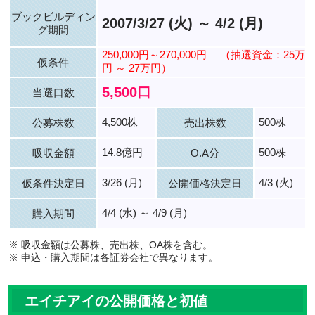
ブックビルディン
2007/3/27 (火) ～ 4/2 (月)
グ期間
250,000円～270,000円
（抽選資金：25万
仮条件
円 ～ 27万円）
5,500口
当選口数
4,500株
500株
公募株数
売出株数
14.8億円
500株
吸収金額
O.A分
3/26 (月)
4/3 (火)
仮条件決定日
公開価格決定日
4/4 (水) ～ 4/9 (月)
購入期間
※ 吸収金額は公募株、売出株、OA株を含む。
※ 申込・購入期間は各証券会社で異なります。
エイチアイの公開価格と初値