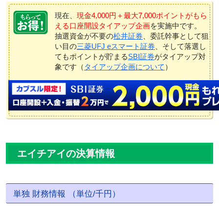
現在、
現金4,000円＋最大7,000ポイントがもら
える口座開設タイアップ企画
を実施中です。
抽選資金が不要の
松井証券
、委託幹事として狙
い目の
三菱UFJ eスマート証券
、そして落選し
てもポイントが貯まる
SBI証券
がタイアップ対
象です（
タイアップ企画について
）
エイチアイの決算情報
単独 財務情報 （単位/千円）