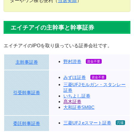
ターやワン株も便利（
当選実績
）
エイチアイの主幹事と幹事証券
エイチアイのIPOを取り扱っている証券会社です。
野村證券
主幹事証券
みずほ証券
三菱UFJモルガン・スタンレー
証券
引受幹事証券
いちよし証券
髙木証券
大和証券SMBC
三菱UFJ eスマート証券
委託幹事証券