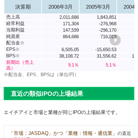
決算期
2006年3月
2005年3月
2004
売上高
2,011,686
1,843,851
1
経常利益
171,304
-276,968
当期利益
147,599
-296,170
純資産
864,686
716,019
配当金
※
EPS
※
6,505.05
-15,650.53
2
BPS
※
38,108.72
31,556.62
19
前期比（売上
9.1％
5.1％
高）
※配当金、EPS、BPSは（単位/円）
直近の類似IPOの上場結果
エイチアイと市場と業種が同じIPOの上場結果です。
「市場：JASDAQ」かつ「業種：情報・通信業」
の直近