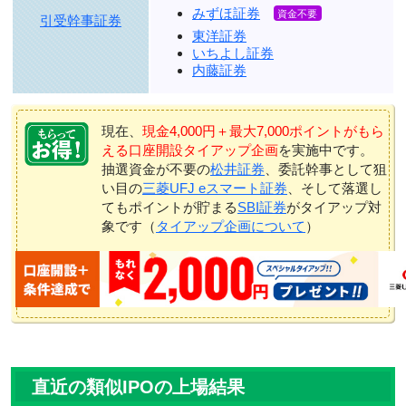
みずほ証券
引受幹事証券
東洋証券
いちよし証券
内藤証券
現在、
現金4,000円＋最大7,000ポイントがもら
える口座開設タイアップ企画
を実施中です。
抽選資金が不要の
松井証券
、委託幹事として狙
い目の
三菱UFJ eスマート証券
、そして落選し
てもポイントが貯まる
SBI証券
がタイアップ対
象です（
タイアップ企画について
）
直近の類似IPOの上場結果