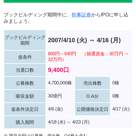
ブックビルディング期間中に、
幹事証券
からIPOに申し込
みましょう。
ブックビルディング
2007/4/10 (火) ～ 4/16 (月)
期間
600円～640円
（抽選資金：30万円 ～
仮条件
32万円）
9,400口
当選口数
4,700,000株
0株
公募株数
売出株数
30億円
0株
吸収金額
O.A分
4/6 (金)
4/17 (火)
仮条件決定日
公開価格決定日
4/18 (水) ～ 4/23 (月)
購入期間
※ 吸収金額は公募株、売出株、OA株を含む。