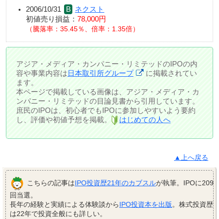
2006/10/31
ネクスト
初値売り損益：
78,000円
騰落率：35.45％、倍率：1.35倍
アジア・メディア・カンパニー・リミテッドのIPOの内
容や事業内容は
日本取引所グループ
に掲載されてい
ます。
本ページで掲載している画像は、アジア・メディア・カ
ンパニー・リミテッドの目論見書から引用しています。
庶民のIPOは、初心者でもIPOに参加しやすいよう要約
し、評価や初値予想を掲載。
はじめての人へ
▲上へ戻る
こちらの記事は
IPO投資歴21年のカブスル
が執筆。IPOに209
回当選。
長年の経験と実績による体験談から
IPO投資本を出版
。株式投資歴
は22年で投資全般にも詳しい。