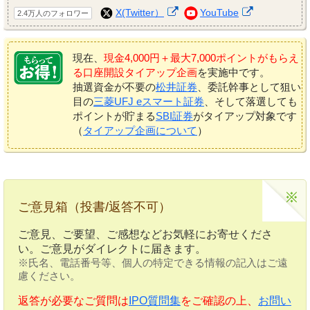
X(Twitter）
YouTube
2.4万人のフォロワー
現在、
現金4,000円＋最大7,000ポイントがもらえ
る口座開設タイアップ企画
を実施中です。
抽選資金が不要の
松井証券
、委託幹事として狙い
目の
三菱UFJ eスマート証券
、そして落選しても
ポイントが貯まる
SBI証券
がタイアップ対象です
（
タイアップ企画について
）
ご意見箱（投書/返答不可）
ご意見、ご要望、ご感想などお気軽にお寄せくださ
い。ご意見がダイレクトに届きます。
※氏名、電話番号等、個人の特定できる情報の記入はご遠
慮ください。
返答が必要なご質問は
IPO質問集
をご確認の上、
お問い