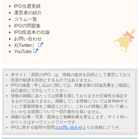
IPO当選実績
運営者の紹介
コラム一覧
IPOの問題集
IPO投資本の出版
お問い合わせ
X(Twitter）
YouTube
本サイト「庶民のIPO」は、情報の提供を目的として運営しており
投資の勧誘を目的とするものではありません。
IPOの抽選・申し込みに関しては、対象企業の目論見書をご確認し
自己責任にて行なってください。
情報の掲載にあたっては慎重を期しておりますが正確性を保証す
るものではありません。掲載している情報については各Webサイ
トにて最新情報をご確認ください。これらの情報に基づいて被っ
たいかなる損害について一切の責任を負いません。
掲載の記事・写真・図表など無断転載を禁止します。サイト内へ
のリンクはすべてリンクフリーです。
IPOに関する疑問や質問は
お問い合わせ
よりお気軽にどうぞ。