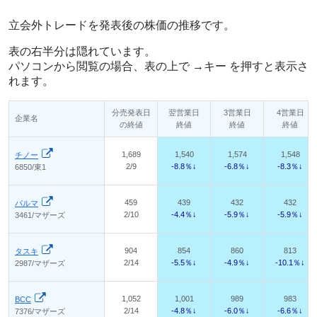
立会外トレードを発表後の株価の推移です。
表の右半分は隠れています。
パソコンから閲覧の場合、表の上で →キー を押すと表示さ
れます。
分売発表日
翌営業日
3営業日
4営業日
企業名
の終値
終値
終値
終値
1,689
1,540
1,574
1,548
チノー
2/9
-8.8％↓
-6.8％↓
-8.3％↓
6850/東1
459
439
432
432
パルマ
2/10
-4.4％↓
-5.9％↓
-5.9％↓
3461/マザーズ
904
854
860
813
タスキ
2/14
-5.5％↓
-4.9％↓
-10.1％↓
2987/マザーズ
1,052
1,001
989
983
BCC
2/14
-4.8％↓
-6.0％↓
-6.6％↓
7376/マザーズ