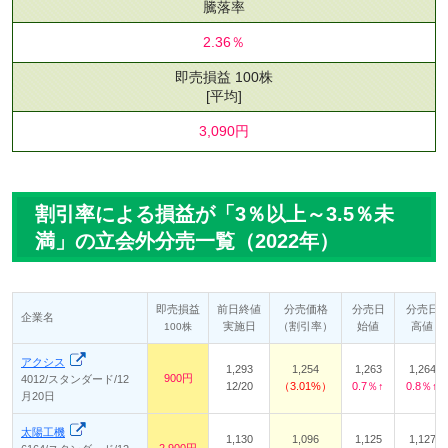
騰落率
2.36％
即売損益 100株
[平均]
3,090円
割引率による損益が「3％以上～3.5％未
満」の立会外分売一覧（2022年）
即売損益
前日終値
分売価格
分売日
分売日
企業名
実施日
（割引率）
始値
高値
100株
アクシス
1,293
1,254
1,263
1,264
900円
4012/スタンダード/12
12/20
3.01%
0.7％↑
0.8％↑
月20日
太陽工機
1,130
1,096
1,125
1,127