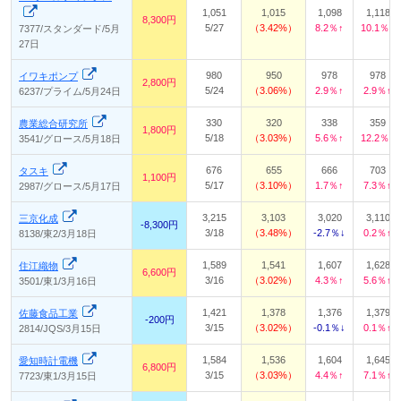
1,051
1,015
1,098
1,118
8,300円
5/27
3.42%
8.2％↑
10.1％↑
7377/スタンダード/5月
27日
980
950
978
978
イワキポンプ
2,800円
5/24
3.06%
2.9％↑
2.9％↑
6237/プライム/5月24日
330
320
338
359
農業総合研究所
1,800円
5/18
3.03%
5.6％↑
12.2％↑
3541/グロース/5月18日
676
655
666
703
タスキ
1,100円
5/17
3.10%
1.7％↑
7.3％↑
2987/グロース/5月17日
3,215
3,103
3,020
3,110
三京化成
-8,300円
3/18
3.48%
-2.7％↓
0.2％↑
8138/東2/3月18日
1,589
1,541
1,607
1,628
住江織物
6,600円
3/16
3.02%
4.3％↑
5.6％↑
3501/東1/3月16日
1,421
1,378
1,376
1,379
佐藤食品工業
-200円
3/15
3.02%
-0.1％↓
0.1％↑
2814/JQS/3月15日
1,584
1,536
1,604
1,645
愛知時計電機
6,800円
3/15
3.03%
4.4％↑
7.1％↑
7723/東1/3月15日