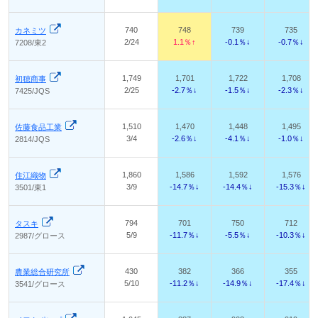
740
748
739
735
カネミツ
2/24
1.1％↑
-0.1％↓
-0.7％↓
7208/東2
1,749
1,701
1,722
1,708
初穂商事
2/25
-2.7％↓
-1.5％↓
-2.3％↓
7425/JQS
1,510
1,470
1,448
1,495
佐藤食品工業
3/4
-2.6％↓
-4.1％↓
-1.0％↓
2814/JQS
1,860
1,586
1,592
1,576
住江織物
3/9
-14.7％↓
-14.4％↓
-15.3％↓
3501/東1
794
701
750
712
タスキ
5/9
-11.7％↓
-5.5％↓
-10.3％↓
2987/グロース
430
382
366
355
農業総合研究所
5/10
-11.2％↓
-14.9％↓
-17.4％↓
3541/グロース