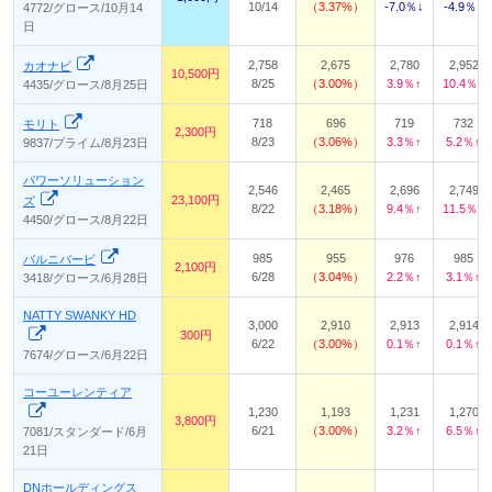
10/14
3.37%
-7.0％↓
-4.9％↓
4772/グロース/10月14
日
2,758
2,675
2,780
2,952
カオナビ
10,500円
8/25
3.00%
3.9％↑
10.4％↑
4435/グロース/8月25日
718
696
719
732
モリト
2,300円
8/23
3.06%
3.3％↑
5.2％↑
9837/プライム/8月23日
パワーソリューション
2,546
2,465
2,696
2,749
23,100円
ズ
8/22
3.18%
9.4％↑
11.5％↑
4450/グロース/8月22日
985
955
976
985
バルニバービ
2,100円
6/28
3.04%
2.2％↑
3.1％↑
3418/グロース/6月28日
NATTY SWANKY HD
3,000
2,910
2,913
2,914
300円
6/22
3.00%
0.1％↑
0.1％↑
7674/グロース/6月22日
コーユーレンティア
1,230
1,193
1,231
1,270
3,800円
6/21
3.00%
3.2％↑
6.5％↑
7081/スタンダード/6月
21日
DNホールディングス