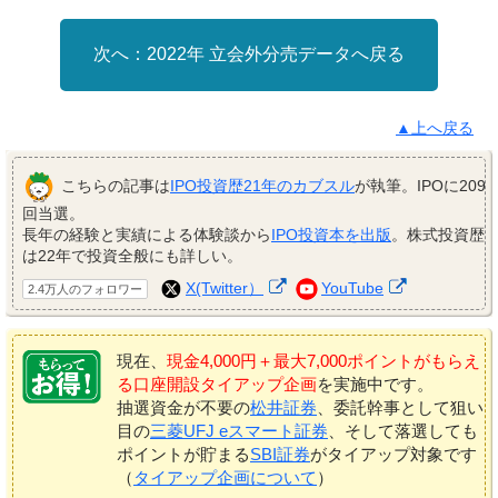
2022年 立会外分売データへ戻る
▲上へ戻る
こちらの記事は
IPO投資歴21年のカブスル
が執筆。IPOに209
回当選。
長年の経験と実績による体験談から
IPO投資本を出版
。株式投資歴
は22年で投資全般にも詳しい。
X(Twitter）
YouTube
2.4万人のフォロワー
現在、
現金4,000円＋最大7,000ポイントがもらえ
る口座開設タイアップ企画
を実施中です。
抽選資金が不要の
松井証券
、委託幹事として狙い
目の
三菱UFJ eスマート証券
、そして落選しても
ポイントが貯まる
SBI証券
がタイアップ対象です
（
タイアップ企画について
）