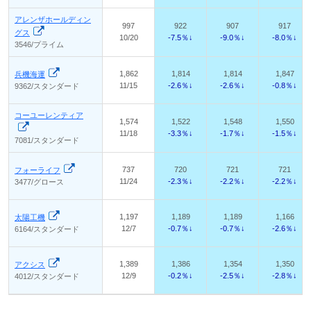
アレンザホールディン
997
922
907
917
グス
10/20
-7.5％↓
-9.0％↓
-8.0％↓
3546/プライム
1,862
1,814
1,814
1,847
兵機海運
11/15
-2.6％↓
-2.6％↓
-0.8％↓
9362/スタンダード
コーユーレンティア
1,574
1,522
1,548
1,550
11/18
-3.3％↓
-1.7％↓
-1.5％↓
7081/スタンダード
737
720
721
721
フォーライフ
11/24
-2.3％↓
-2.2％↓
-2.2％↓
3477/グロース
1,197
1,189
1,189
1,166
太陽工機
12/7
-0.7％↓
-0.7％↓
-2.6％↓
6164/スタンダード
1,389
1,386
1,354
1,350
アクシス
12/9
-0.2％↓
-2.5％↓
-2.8％↓
4012/スタンダード