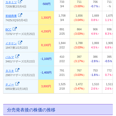
733
711
706
711
カネミツ
-500円
3/4
3.00%
-0.7％↓
-％
7208/東2/3月4日
1,708
1,656
1,669
1,675
初穂商事
1,300円
3/4
3.04%
0.8％↑
1.1％↑
7425/JQS/3月4日
891
864
906
936
BCC
4,200円
2/25
3.03%
4.9％↑
8.3％↑
7376/マザーズ/2月25日
1,844
1,788
1,869
1,909
イチケン
8,100円
2/22
3.03%
4.5％↑
6.8％↑
1847/東1/2月22日
410
397
386
395
パルマ
-1,100円
2/22
3.17%
-2.8％↓
-0.5％↓
3461/マザーズ/2月22日
791
767
753
772
タスキ
-1,400円
2/21
3.03%
-1.8％↓
0.7％↑
2987/マザーズ/2月21日
1,525
1,472
1,510
1,511
チノー
3,800円
2/18
3.47%
2.6％↑
2.6％↑
6850/東1/2月18日
分売発表後の株価の推移