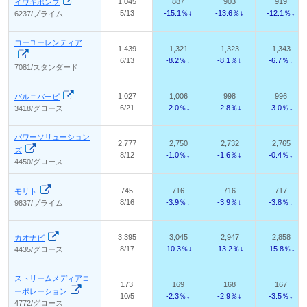
1,045
887
903
919
イワキポンプ
5/13
-15.1％↓
-13.6％↓
-12.1％↓
6237/プライム
コーユーレンティア
1,439
1,321
1,323
1,343
6/13
-8.2％↓
-8.1％↓
-6.7％↓
7081/スタンダード
1,027
1,006
998
996
バルニバービ
6/21
-2.0％↓
-2.8％↓
-3.0％↓
3418/グロース
パワーソリューション
2,777
2,750
2,732
2,765
ズ
8/12
-1.0％↓
-1.6％↓
-0.4％↓
4450/グロース
745
716
716
717
モリト
8/16
-3.9％↓
-3.9％↓
-3.8％↓
9837/プライム
3,395
3,045
2,947
2,858
カオナビ
8/17
-10.3％↓
-13.2％↓
-15.8％↓
4435/グロース
ストリームメディアコ
173
169
168
167
ーポレーション
10/5
-2.3％↓
-2.9％↓
-3.5％↓
4772/グロース