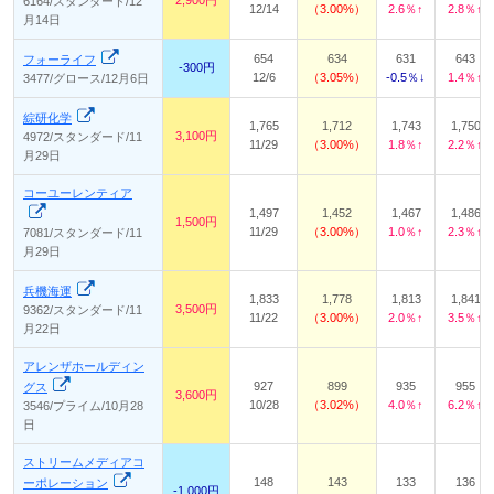
2,900円
6164/スタンダード/12
12/14
3.00%
2.6％↑
2.8％↑
月14日
654
634
631
643
フォーライフ
-300円
12/6
3.05%
-0.5％↓
1.4％↑
3477/グロース/12月6日
綜研化学
1,765
1,712
1,743
1,750
3,100円
4972/スタンダード/11
11/29
3.00%
1.8％↑
2.2％↑
月29日
コーユーレンティア
1,497
1,452
1,467
1,486
1,500円
11/29
3.00%
1.0％↑
2.3％↑
7081/スタンダード/11
月29日
兵機海運
1,833
1,778
1,813
1,841
3,500円
9362/スタンダード/11
11/22
3.00%
2.0％↑
3.5％↑
月22日
アレンザホールディン
927
899
935
955
グス
3,600円
10/28
3.02%
4.0％↑
6.2％↑
3546/プライム/10月28
日
ストリームメディアコ
148
143
133
136
ーポレーション
-1,000円