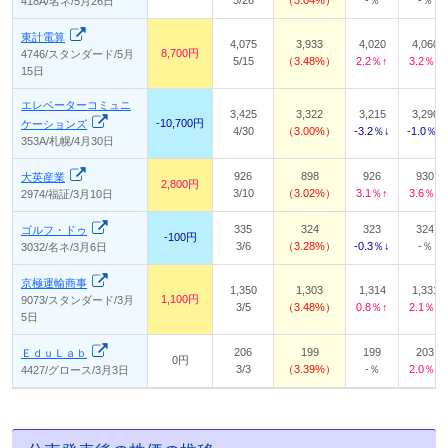
5/26
3.04%
-％
-％
418A/名ネ/5月26日
東計電算
4,075
3,933
4,020
4,060
8,700円
4746/スタンダード/5月
5/15
3.48%
2.2％↑
3.2％↑
15日
エレベーターコミュニ
3,425
3,322
3,215
3,290
-10,700円
ケーションズ
4/30
3.00%
-3.2％↓
-1.0％↓
353A/札幌/4月30日
926
898
926
930
大英産業
2,800円
3/10
3.02%
3.1％↑
3.6％↑
2974/福証/3月10日
335
324
323
324
ゴルフ・ドゥ
-100円
3/6
3.28%
-0.3％↓
-％
3032/名ネ/3月6日
京極運輸商事
1,350
1,303
1,314
1,331
1,100円
9073/スタンダード/3月
3/5
3.48%
0.8％↑
2.1％↑
5日
206
199
199
203
ＥｄｕＬａｂ
0円
3/3
3.39%
-％
2.0％↑
4427/グロース/3月3日