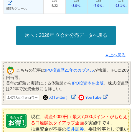
199
193
185
173
5/22
-3.0％↓
-7.0％↓
-13.1％↓
9557/グロース
2026年 立会外分売データへ戻る
▲上へ戻る
こちらの記事は
IPO投資歴21年のカブスル
が執筆。IPOに209
回当選。
長年の経験と実績による体験談から
IPO投資本を出版
。株式投資歴
は22年で投資全般にも詳しい。
X(Twitter）
YouTube
2.4万人のフォロワー
現在、
現金4,000円＋最大7,000ポイントがもらえ
る口座開設タイアップ企画
を実施中です。
抽選資金が不要の
松井証券
、委託幹事として狙い