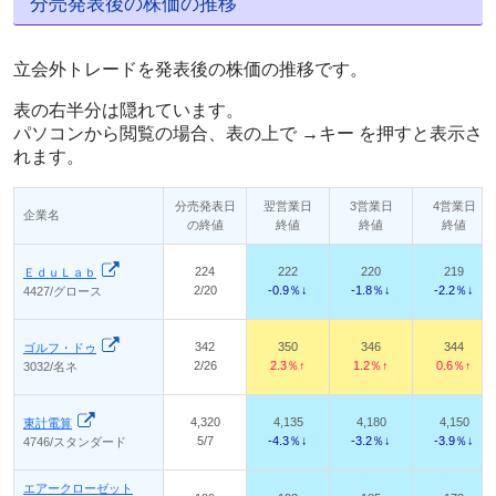
分売発表後の株価の推移
立会外トレードを発表後の株価の推移です。
表の右半分は隠れています。
パソコンから閲覧の場合、表の上で →キー を押すと表示さ
れます。
分売発表日
翌営業日
3営業日
4営業日
企業名
の終値
終値
終値
終値
224
222
220
219
ＥｄｕＬａｂ
2/20
-0.9％↓
-1.8％↓
-2.2％↓
4427/グロース
342
350
346
344
ゴルフ・ドゥ
2/26
2.3％↑
1.2％↑
0.6％↑
3032/名ネ
4,320
4,135
4,180
4,150
東計電算
5/7
-4.3％↓
-3.2％↓
-3.9％↓
4746/スタンダード
エアークローゼット