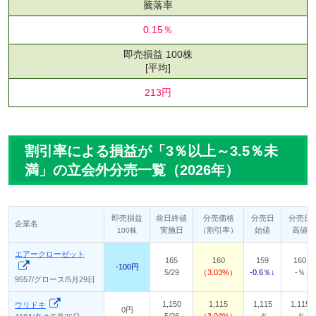
騰落率
0.15％
即売損益 100株
[平均]
213円
割引率による損益が「3％以上～3.5％未
満」の立会外分売一覧（2026年）
即売損益
前日終値
分売価格
分売日
分売日
企業名
実施日
（割引率）
始値
高値
100株
エアークローゼット
165
160
159
160
-100円
5/29
3.03%
-0.6％↓
-％
9557/グロース/5月29日
1,150
1,115
1,115
1,115
ウリドキ
0円