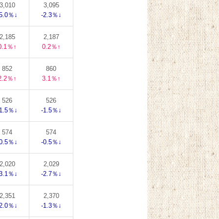
3,010
3,095
-5.0％↓
-2.3％↓
2,185
2,187
0.1％↑
0.2％↑
852
860
2.2％↑
3.1％↑
526
526
-1.5％↓
-1.5％↓
574
574
-0.5％↓
-0.5％↓
2,020
2,029
-3.1％↓
-2.7％↓
2,351
2,370
-2.0％↓
-1.3％↓