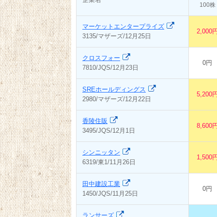
100株
マーケットエンタープライズ
2,000
3135/マザーズ/12月25日
クロスフォー
0円
7810/JQS/12月23日
SREホールディングス
5,200
2980/マザーズ/12月22日
香陵住販
8,600
3495/JQS/12月1日
シンニッタン
1,500
6319/東1/11月26日
田中建設工業
0円
1450/JQS/11月25日
ランサーズ