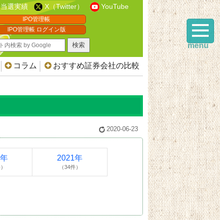
当選実績
X（Twitter）
YouTube
IPO管理帳
IPO管理帳 ログイン版
menu
コラム
おすすめ証券会社の比較
2020-06-23
2年
2021年
件）
（34件）