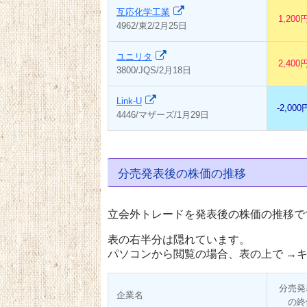
互応化学工業
1,200
4962/東2/2月25日
ユニリタ
2,400
3800/JQS/2月18日
Link-U
-2,000
4446/マザーズ/1月29日
分売発表後の株価の推移
立会外トレードを発表後の株価の推移で
表の右半分は隠れています。
パソコンから閲覧の場合、表の上で →キ
分売発
企業名
の終