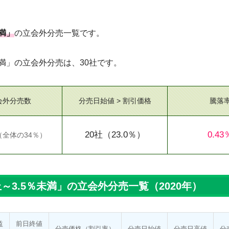
満」
の立会外分売一覧です。
未満」の立会外分売は、30社です。
会外分売数
分売日
始値 > 割引価格
騰落
20社
（23.0％）
0.43
（
全体の34％
）
～3.5％未満」の立会外分売一覧（2020年）
益
前日終値
分売価格
（割引率）
分売日
始値
分売日
高値
分