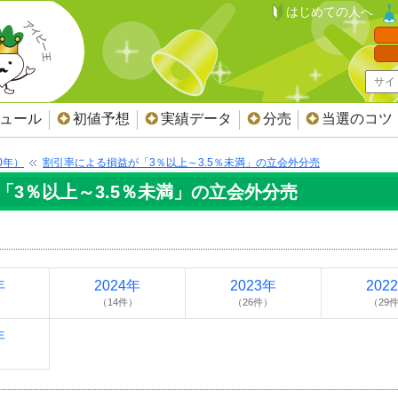
はじめての人へ
ジュール
初値予想
実績データ
分売
当選のコツ
0年）
割引率による損益が「3％以上～3.5％未満」の立会外分売
「3％以上～3.5％未満」の立会外分売
年
2024年
2023年
202
）
（14件）
（26件）
（29
年
）