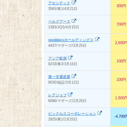
アセンテック
300円
3565/東1/4月21日
ベルグアース
700円
1383/JQS/4月15日
gooddaysホールディングス
2,600
4437/マザーズ/3月25日
アジア航測
100円
9233/東2/3月16日
第一交通産業
100円
9035/福証/3月12日
レアジョブ
1,500
6096/マザーズ/2月26日
ピックルスコーポレーション
-4,700
2925/東1/2月25日