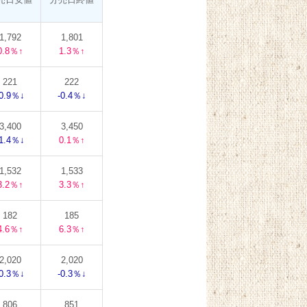
1,792
1,801
0.8％↑
1.3％↑
221
222
-0.9％↓
-0.4％↓
3,400
3,450
-1.4％↓
0.1％↑
1,532
1,533
3.2％↑
3.3％↑
182
185
4.6％↑
6.3％↑
2,020
2,020
-0.3％↓
-0.3％↓
806
851