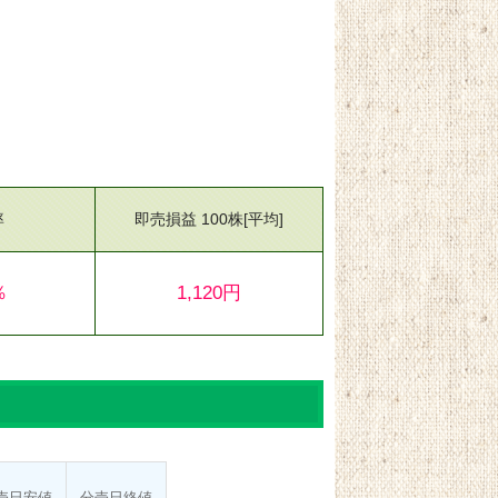
率
即売損益 100株
[平均]
％
1,120円
売日
安値
分売日
終値