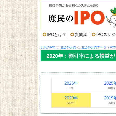
IPOとは？
質問集
IPOスケ
庶民のIPO
立会外分売
立会外分売データ（202
2020年：割引率による損益が
2026年
2025
（8件）
（18件
2020年
2019
（30件）
（26件