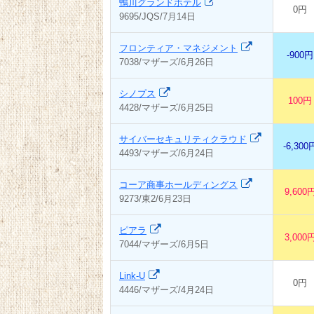
鴨川グランドホテル
0円
9695/JQS/7月14日
フロンティア・マネジメント
-900円
7038/マザーズ/6月26日
シノプス
100円
4428/マザーズ/6月25日
サイバーセキュリティクラウド
-6,300
4493/マザーズ/6月24日
コーア商事ホールディングス
9,600
9273/東2/6月23日
ピアラ
3,000
7044/マザーズ/6月5日
Link-U
0円
4446/マザーズ/4月24日