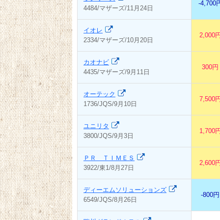
-4,700
4484/マザーズ/11月24日
イオレ
2,000
2334/マザーズ/10月20日
カオナビ
300円
4435/マザーズ/9月11日
オーテック
7,500
1736/JQS/9月10日
ユニリタ
1,700
3800/JQS/9月3日
ＰＲ ＴＩＭＥＳ
2,600
3922/東1/8月27日
ディーエムソリューションズ
-800円
6549/JQS/8月26日