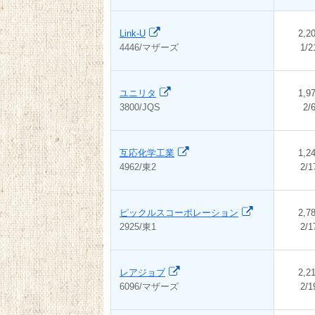
Link-U
2,2
4446/マザーズ
1/2
ユニリタ
1,9
3800/JQS
2/
互応化学工業
1,2
4962/東2
2/1
ピックルスコーポレーション
2,7
2925/東1
2/1
レアジョブ
2,2
6096/マザーズ
2/1