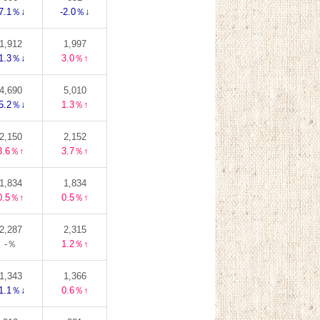
-7.1％↓
-2.0％↓
1,912
1,997
-1.3％↓
3.0％↑
4,690
5,010
-5.2％↓
1.3％↑
2,150
2,152
3.6％↑
3.7％↑
1,834
1,834
0.5％↑
0.5％↑
2,287
2,315
-％
1.2％↑
1,343
1,366
-1.1％↓
0.6％↑