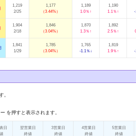
1,219
1,177
1,189
1,190
円
2/25
3.44%
1.0％↑
1.1％↑
1,904
1,846
1,870
1,892
円
2/18
3.04%
1.3％↑
2.5％↑
1,841
1,785
1,765
1,819
円
1/29
3.04%
-1.1％↓
1.9％↑
す。
ー を押すと表示されます。
表日
翌営業日
3営業日
4営業日
5営業日
値
終値
終値
終値
終値