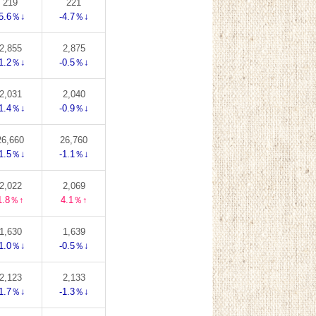
219
221
-5.6％↓
-4.7％↓
2,855
2,875
-1.2％↓
-0.5％↓
2,031
2,040
-1.4％↓
-0.9％↓
26,660
26,760
-1.5％↓
-1.1％↓
2,022
2,069
1.8％↑
4.1％↑
1,630
1,639
-1.0％↓
-0.5％↓
2,123
2,133
-1.7％↓
-1.3％↓