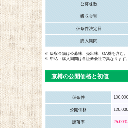
公募株数
吸収金額
仮条件決定日
購入期間
※ 吸収金額は公募株、売出株、OA株を含む。
※ 申込・購入期間は各証券会社で異なります
京樽の公開価格と初値
100,0
仮条件
120,00
公開価格
25.00％
騰落率