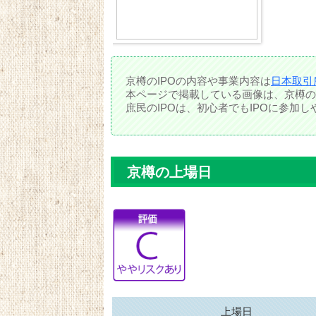
京樽のIPOの内容や事業内容は
日本取引
本ページで掲載している画像は、京樽の
庶民のIPOは、初心者でもIPOに参加
京樽の上場日
上場日