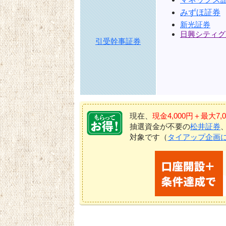
みずほ証券
新光証券
日興シティグ
引受幹事証券
現在、
現金4,000円＋最大
抽選資金が不要の
松井証券
対象です（
タイアップ企画