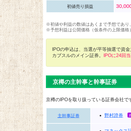
30,0
初値売り損益
※初値や利益の数値はあくまで予想であり
※予想利益は公開価格（仮条件の上限価格
IPOの申込は、当選が平等抽選で資
カブスルのメイン証券。
IPOに24回
京樽の主幹事と幹事証券
京樽のIPOを取り扱っている証券会社で
野村證券
主幹事証券
マネックス