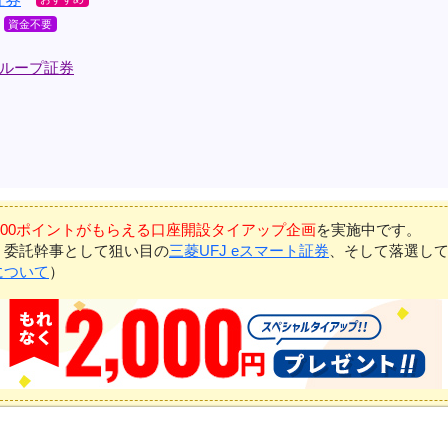
ループ証券
7,000ポイントがもらえる口座開設タイアップ企画
を実施中です。
、委託幹事として狙い目の
三菱UFJ eスマート証券
、そして落選し
について
）