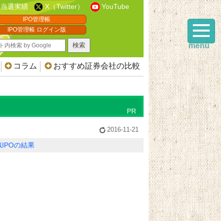
当選実績
X（Twitter）
YouTube
IPO管理帳
IPO管理帳 ログイン版
menu
コラム
おすすめ証券会社の比較
2016-11-21
IPOの結果