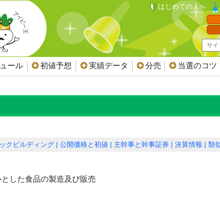
はじめての人へ
ジュール
初値予想
実績データ
分売
当選のコツ
ックビルディング
公開価格と初値
主幹事と幹事証券
決算情報
類似
心とした食品の製造及び販売