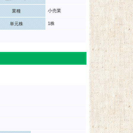
小売業
業種
1株
単元株