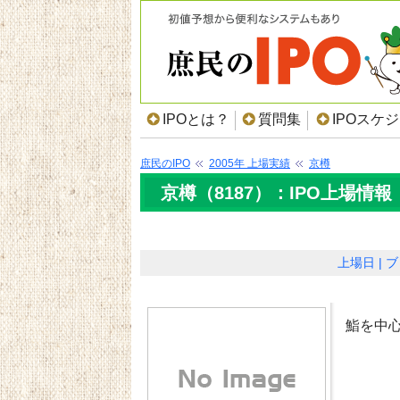
IPOとは？
質問集
IPOスケ
庶民のIPO
2005年 上場実績
京樽
京樽（8187）：IPO上場情報
上場日
ブ
鮨を中