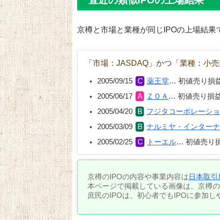
直近の類似IPOの上場結果
京樽と市場と業種が同じIPOの上場結果
「市場：JASDAQ」かつ「業種：小
2005/09/15
薬王堂
…
初値売り損
2005/06/17
ＺＯＡ
…
初値売り損
2005/04/20
フジタコーポレーシ
2005/03/09
ナルミヤ・インター
2005/02/25
トーエル
…
初値売り
京樽のIPOの内容や事業内容は
日本取引
本ページで掲載している画像は、京樽の
庶民のIPOは、初心者でもIPOに参加