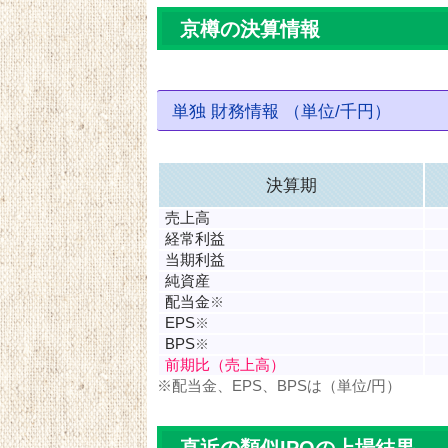
京樽の決算情報
単独 財務情報 （単位/千円）
決算期
売上高
経常利益
当期利益
純資産
配当金
※
EPS
※
BPS
※
前期比（売上高）
※配当金、EPS、BPSは（単位/円）