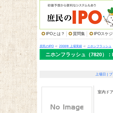
IPOとは？
質問集
IPOスケ
庶民のIPO
2008年 上場実績
ニホンフラッシュ
ニホンフラッシュ（7820）：
上場日
ブ
室内ド