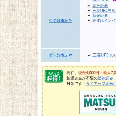
岡三証券
三菱UFJモ
新光証券
みずほインベ
引受幹事証券
三菱UFJ 
委託幹事証券
現在、
現金4,000円＋最大
抽選資金が不要の
松井証券
対象です（
タイアップ企画