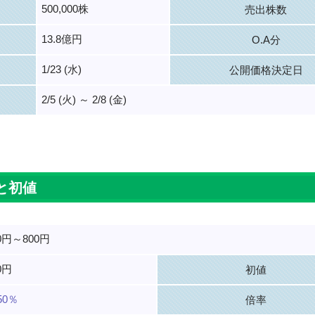
500,000株
売出株数
13.8億円
O.A分
1/23 (水)
公開価格決定日
2/5 (火) ～ 2/8 (金)
。
と初値
0円～800円
0円
初値
.50％
倍率