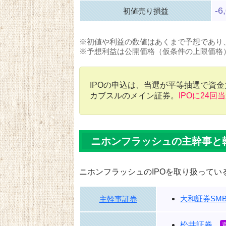
-6
初値売り損益
※初値や利益の数値はあくまで予想であり
※予想利益は公開価格（仮条件の上限価格
IPOの申込は、当選が平等抽選で資
カブスルのメイン証券。
IPOに24回
ニホンフラッシュの主幹事と
ニホンフラッシュのIPOを取り扱ってい
大和証券SMB
主幹事証券
松井証券