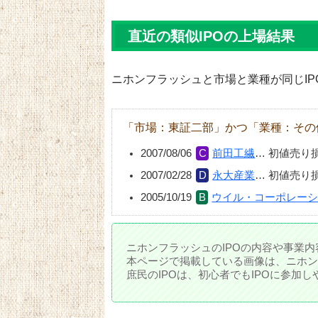
直近の類似IPOの上場結果
ニホンフラッシュと市場と業種が同じIP
「市場：東証二部」かつ「業種：その
2007/08/06
前田工繊
…
初値売り
2007/02/28
永大産業
…
初値売り
2005/10/19
ウイル・コーポレー
ニホンフラッシュのIPOの内容や事業内
本ページで掲載している画像は、ニホン
庶民のIPOは、初心者でもIPOに参加