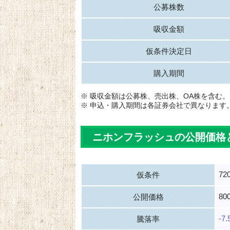
公募株数
吸収金額
仮条件決定日
購入期間
※ 吸収金額は公募株、売出株、OA株を含む。
※ 申込・購入期間は各証券会社で異なります
ニホンフラッシュの公開価格
72
仮条件
80
公開価格
-7
騰落率