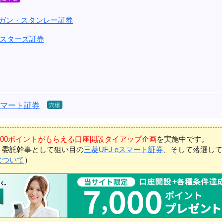
ルガン・スタンレー証券
スターズ証券
eスマート証券
7,000ポイントがもらえる口座開設タイアップ企画
を実施中です。
、委託幹事として狙い目の
三菱UFJ eスマート証券
、そして落選し
について
）