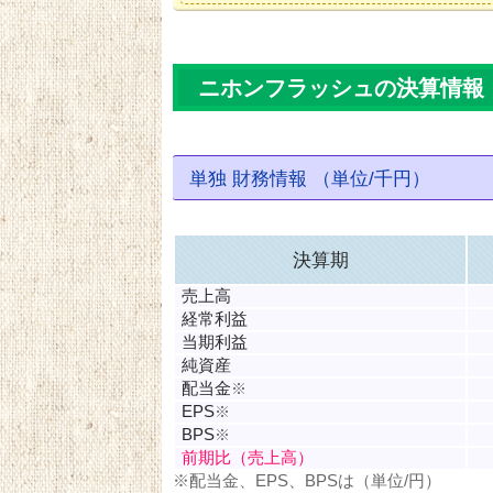
ニホンフラッシュの決算情報
単独 財務情報 （単位/千円）
決算期
売上高
経常利益
当期利益
純資産
配当金
※
EPS
※
BPS
※
前期比（売上高）
※配当金、EPS、BPSは（単位/円）