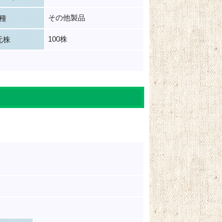
その他製品
種
100株
元株