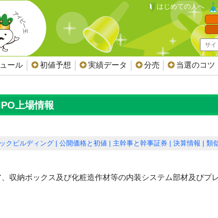
はじめての人へ
ジュール
初値予想
実績データ
分売
当選のコツ
IPO上場情報
ックビルディング
公開価格と初値
主幹事と幹事証券
決算情報
類似
ア、収納ボックス及び化粧造作材等の内装システム部材及びプ