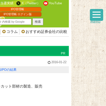
当選実績
X（Twitter）
YouTube
IPO管理帳
IPO管理帳 ログイン版
menu
コラム
おすすめ証券会社の比較
2016-01-22
IPOの結果
レカット部材の製造、販売