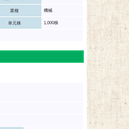
機械
業種
1,000株
単元株