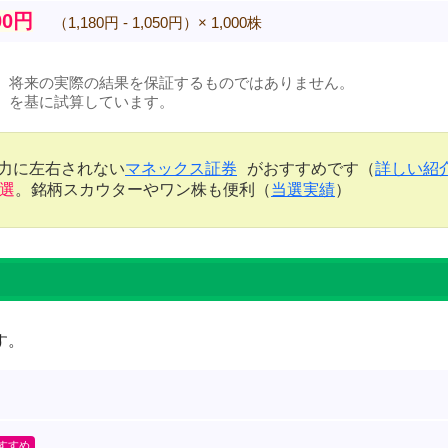
00円
（1,180円 - 1,050円）× 1,000株
、将来の実際の結果を保証するものではありません。
）を基に試算しています。
金力に左右されない
マネックス証券
がおすすめです（
詳しい紹
当選
。銘柄スカウターやワン株も便利（
当選実績
）
す。