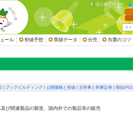
はじめての人へ
ジュール
初値予想
実績データ
分売
当選のコツ
日
ブックビルディング
公開価格と初値
主幹事と幹事証券
類似IP
器及び関連製品の製造、国内外での製品等の販売