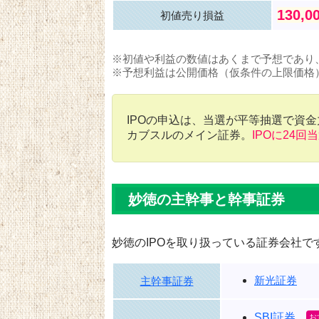
130,0
初値売り損益
※初値や利益の数値はあくまで予想であり
※予想利益は公開価格（仮条件の上限価格
IPOの申込は、当選が平等抽選で資
カブスルのメイン証券。
IPOに24回
妙徳の主幹事と幹事証券
妙徳のIPOを取り扱っている証券会社で
新光証券
主幹事証券
SBI証券