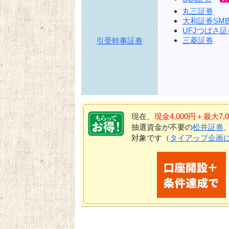
丸三証券
大和証券SMB
UFJつばさ証
三菱証券
引受幹事証券
現在、
現金4,000円＋最大
抽選資金が不要の
松井証券
対象です（
タイアップ企画