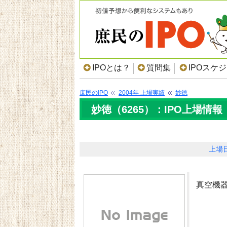
IPOとは？
質問集
IPOスケ
庶民のIPO
2004年 上場実績
妙徳
妙徳（6265）：IPO上場情報
上場
真空機