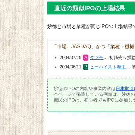
直近の類似IPOの上場結果
妙徳と市場と業種が同じIPOの上場結果
「市場：JASDAQ」かつ「業種：機械
2004/07/15
タツモ
…
初値売り損
2004/06/11
ヒーハイスト精工
…
妙徳のIPOの内容や事業内容は
日本取引
本ページで掲載している画像は、妙徳の
庶民のIPOは、初心者でもIPOに参加