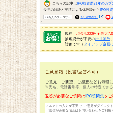
こちらの記事は
IPO投資歴21年のカブ
長年の経験と実績による体験談から
IPO投
X(Twitter）
2.4万人のフォロワー
現在、
現金4,000円＋最大
抽選資金が不要の
松井証券
対象です（
タイアップ企画
ご意見箱（投書/返答不可）
ご意見、ご要望、ご感想などお気軽
※氏名、電話番号等、個人の特定できる
返答が必要なご質問は
IPO質問集
をご