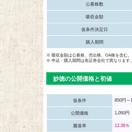
公募株数
吸収金額
仮条件決定日
購入期間
※ 吸収金額は公募株、売出株、OA株を含む。
※ 申込・購入期間は各証券会社で異なります
妙徳の公開価格と初値
850円～1
仮条件
1,050円
公開価格
12.38％
騰落率