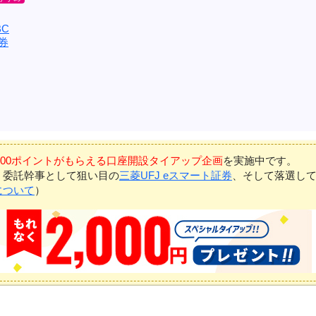
C
券
7,000ポイントがもらえる口座開設タイアップ企画
を実施中です。
、委託幹事として狙い目の
三菱UFJ eスマート証券
、そして落選し
について
）