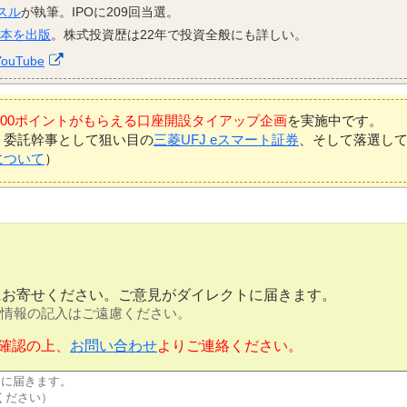
スル
が執筆。IPOに209回当選。
資本を出版
。株式投資歴は22年で投資全般にも詳しい。
YouTube
7,000ポイントがもらえる口座開設タイアップ企画
を実施中です。
、委託幹事として狙い目の
三菱UFJ eスマート証券
、そして落選し
について
）
にお寄せください。ご意見がダイレクトに届きます。
情報の記入はご遠慮ください。
確認の上、
お問い合わせ
よりご連絡ください。