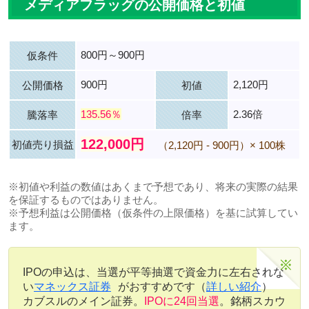
メディアフラッグの公開価格と初値
800円～900円
仮条件
900円
2,120円
公開価格
初値
135.56％
2.36倍
騰落率
倍率
122,000円
初値売り損益
（2,120円 - 900円）× 100株
※初値や利益の数値はあくまで予想であり、将来の実際の結果
を保証するものではありません。
※予想利益は公開価格（仮条件の上限価格）を基に試算してい
ます。
IPOの申込は、当選が平等抽選で資金力に左右されな
い
マネックス証券
がおすすめです（
詳しい紹介
）
カブスルのメイン証券。
IPOに24回当選
。銘柄スカウ