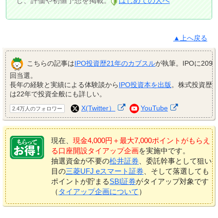
し、評価や初値予想を掲載。
はじめての人へ
▲上へ戻る
こちらの記事は
IPO投資歴21年のカブスル
が執筆。IPOに209
回当選。
長年の経験と実績による体験談から
IPO投資本を出版
。株式投資歴
は22年で投資全般にも詳しい。
X(Twitter）
YouTube
2.4万人のフォロワー
現在、
現金4,000円＋最大7,000ポイントがもらえ
る口座開設タイアップ企画
を実施中です。
抽選資金が不要の
松井証券
、委託幹事として狙い
目の
三菱UFJ eスマート証券
、そして落選しても
ポイントが貯まる
SBI証券
がタイアップ対象です
（
タイアップ企画について
）