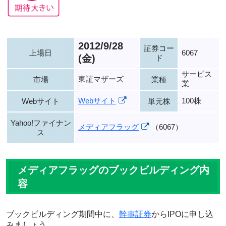
2012/9/28
証券コー
上場日
6067
(金)
ド
サービス
東証マザーズ
市場
業種
業
Webサイト
100株
Webサイト
単元株
Yahoo!ファイナン
メディアフラッグ
（6067）
ス
メディアフラッグのブックビルディング内
容
ブックビルディング期間中に、
幹事証券
からIPOに申し込
みましょう。