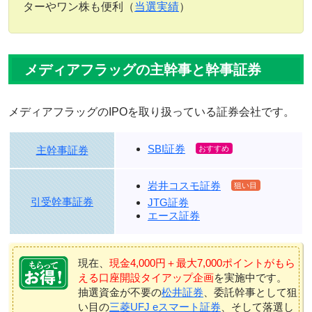
ターやワン株も便利（
当選実績
）
メディアフラッグの主幹事と幹事証券
メディアフラッグのIPOを取り扱っている証券会社です。
SBI証券
主幹事証券
岩井コスモ証券
引受幹事証券
JTG証券
エース証券
現在、
現金4,000円＋最大7,000ポイントがもら
える口座開設タイアップ企画
を実施中です。
抽選資金が不要の
松井証券
、委託幹事として狙
い目の
三菱UFJ eスマート証券
、そして落選し