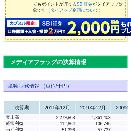
てもポイントが貯まる
SBI証券
がタイアップ対
象です（
タイアップ企画について
）
メディアフラッグの決算情報
単独 財務情報 （単位/千円）
決算期
2011年12月
2010年12月
2009
売上高
2,279,863
1,861,403
1
経常利益
112,864
106,745
当期利益
51,396
57,737