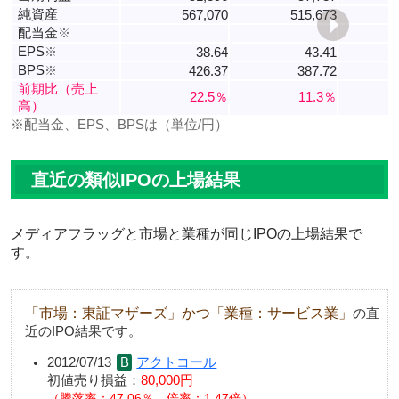
純資産
567,070
515,673
配当金
※
EPS
※
38.64
43.41
BPS
※
426.37
387.72
前期比（売上
22.5％
11.3％
高）
※配当金、EPS、BPSは（単位/円）
直近の類似IPOの上場結果
メディアフラッグと市場と業種が同じIPOの上場結果で
す。
「市場：東証マザーズ」かつ「業種：サービス業」
の直
近のIPO結果です。
2012/07/13
アクトコール
初値売り損益：
80,000円
騰落率：47.06％、倍率：1.47倍