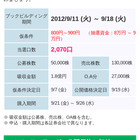
ブックビルディング
2012/9/11 (火) ～ 9/18 (火)
期間
800円～900円
（抽選資金：8万円 ～ 9
仮条件
万円）
2,070口
当選口数
50,000株
130,000株
公募株数
売出株数
1.8億円
27,000株
吸収金額
O.A分
9/7 (金)
9/19 (水)
仮条件決定日
公開価格決定日
9/21 (金) ～ 9/26 (水)
購入期間
※ 吸収金額は公募株、売出株、OA株を含む。
※ 申込・購入期間は各証券会社で異なります。