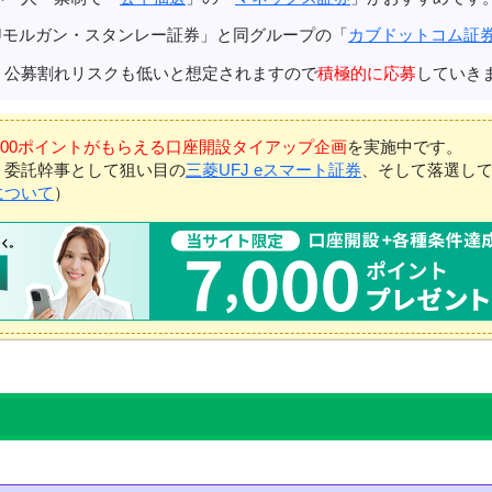
Jモルガン・スタンレー証券」と同グループの「
カブドットコム証
、公募割れリスクも低いと想定されますので
積極的に応募
していき
7,000ポイントがもらえる口座開設タイアップ企画
を実施中です。
、委託幹事として狙い目の
三菱UFJ eスマート証券
、そして落選し
について
）