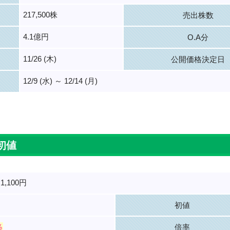
217,500株
売出株数
4.1億円
O.A分
11/26 (木)
公開価格決定日
12/9 (水) ～ 12/14 (月)
。
初値
1,100円
初値
％
倍率