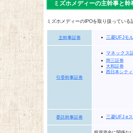
ミズホメディーの主幹事と幹
ミズホメディーのIPOを取り扱っている
三菱UFJモ
主幹事証券
マネックス
岡三証券
大和証券
西日本シティ
引受幹事証券
三菱UFJ 
委託幹事証券
投資資金に関係な