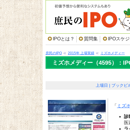
IPOとは？
質問集
IPOスケ
庶民のIPO
2015年 上場実績
ミズホメディー
ミズホメディー（4595）：I
上場日
ブックビ
「
ミズ
診
医
ラ