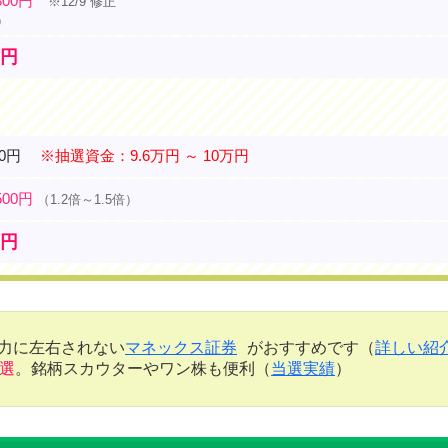
800円
※12/9 修正
）
万円
00円
※抽選資金：9.6万円 ～ 10万円
500円
（1.2倍～1.5倍）
万円
金力に左右されない
マネックス証券
がおすすめです（
詳しい紹
当選
。銘柄スカウターやワン株も便利（
当選実績
）