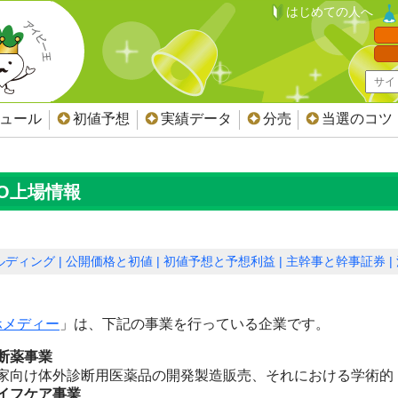
はじめての人へ
ジュール
初値予想
実績データ
分売
当選のコツ
PO上場情報
ルディング
公開価格と初値
初値予想と予想利益
主幹事と幹事証券
ホメディー
」は、下記の事業を行っている企業です。
断薬事業
家向け体外診断用医薬品の開発製造販売、それにおける学術的
イフケア事業