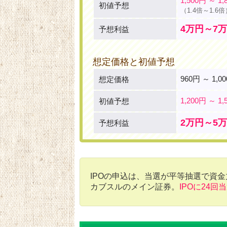
1,500円 ～ 1,
初値予想
（1.4倍～1.6倍
4万円～7
予想利益
想定価格と初値予想
960円 ～ 1,0
想定価格
1,200円 ～ 1,
初値予想
2万円～5
予想利益
IPOの申込は、当選が平等抽選で資
カブスルのメイン証券。
IPOに24回