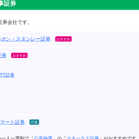
事証券
証券会社です。
ルガン・スタンレー証券
証券
TT証券
eスマート証券
い一人一票制で「
公平抽選
」の「
マネックス証券
」がおすすめです