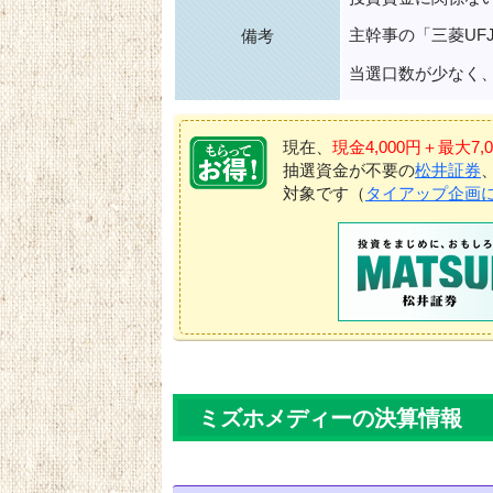
主幹事の「三菱UF
備考
当選口数が少なく
現在、
現金4,000円＋最大
抽選資金が不要の
松井証券
対象です（
タイアップ企画
ミズホメディーの決算情報