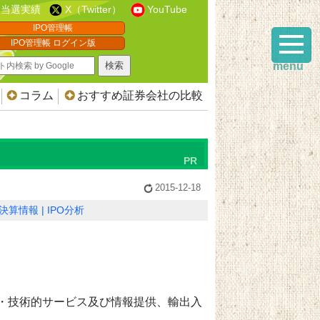
当選実績
X（Twitter）
YouTube
IPO管理帳
IPO管理帳 ログイン版
menu
コラム
おすすめ証券会社の比較
2015-12-18
決算情報
IPO分析
・技術的サービス及び情報提供、輸出入