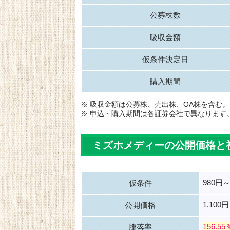
公募株数
吸収金額
仮条件決定日
購入期間
※ 吸収金額は公募株、売出株、OA株を含む。
※ 申込・購入期間は各証券会社で異なります
ミズホメディーの公開価格と
980円～
仮条件
1,100円
公開価格
156.55
騰落率