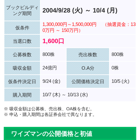
ブックビルディ
2004/9/28 (火) ～ 10/4 (月)
ング期間
1,300,000円～1,500,000円
（抽選資金：13
仮条件
0万円 ～ 150万円）
1,600口
当選口数
800株
800株
公募株数
売出株数
24億円
0株
吸収金額
O.A分
9/24 (金)
10/5 (火)
仮条件決定日
公開価格決定日
10/7 (木) ～ 10/13 (水)
購入期間
※ 吸収金額は公募株、売出株、OA株を含む。
※ 申込・購入期間は各証券会社で異なります。
ワイズマンの公開価格と初値