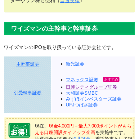
ターやワン株も便利（
当選実績
）
ワイズマンの主幹事と幹事証券
ワイズマンのIPOを取り扱っている証券会社です。
新光証券
主幹事証券
マネックス証券
日興シティグループ証券
引受幹事証券
大和証券SMBC
みずほインベスターズ証券
UFJつばさ証券
現在、
現金4,000円＋最大7,000ポイントがもら
える口座開設タイアップ企画
を実施中です。
抽選資金が不要の
松井証券
、委託幹事として狙