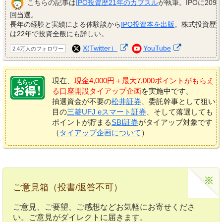
こちらの記事は
IPO投資歴21年のカブスル
が執筆。IPOに209
回当選。
長年の経験と実績による体験談から
IPO投資本を出版
。株式投資歴
は22年で投資全般にも詳しい。
X(Twitter）
YouTube
2.4万人のフォロワー
現在、
現金4,000円＋最大7,000ポイントがもらえ
る口座開設タイアップ企画
を実施中です。
抽選資金が不要の
松井証券
、委託幹事として狙い
目の
三菱UFJ eスマート証券
、そして落選しても
ポイントが貯まる
SBI証券
がタイアップ対象です
（
タイアップ企画について
）
ご意見箱（投書/返答不可）
ご意見、ご要望、ご感想などお気軽にお寄せくださ
い。ご意見がダイレクトに届きます。