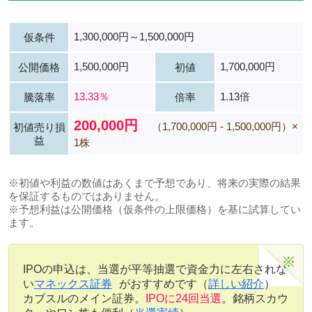
1,300,000円～1,500,000円
仮条件
1,500,000円
1,700,000円
公開価格
初値
13.33％
1.13倍
騰落率
倍率
200,000円
（1,700,000円 - 1,500,000円）×
初値売り損
益
1株
※初値や利益の数値はあくまで予想であり、将来の実際の結果
を保証するものではありません。
※予想利益は公開価格（仮条件の上限価格）を基に試算してい
ます。
IPOの申込は、当選が平等抽選で資金力に左右されな
い
マネックス証券
がおすすめです（
詳しい紹介
）
カブスルのメイン証券。
IPOに24回当選
。銘柄スカウ