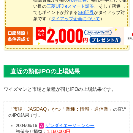
い目の
三菱UFJ eスマート証券
、そして落選し
てもポイントが貯まる
SBI証券
がタイアップ対
象です（
タイアップ企画について
）
直近の類似IPOの上場結果
ワイズマンと市場と業種が同じIPOの上場結果です。
「市場：JASDAQ」かつ「業種：情報・通信業」
の直近
のIPO結果です。
2004/09/16
ゲンダイエージェンシー
初値売り損益：
1,160,000円