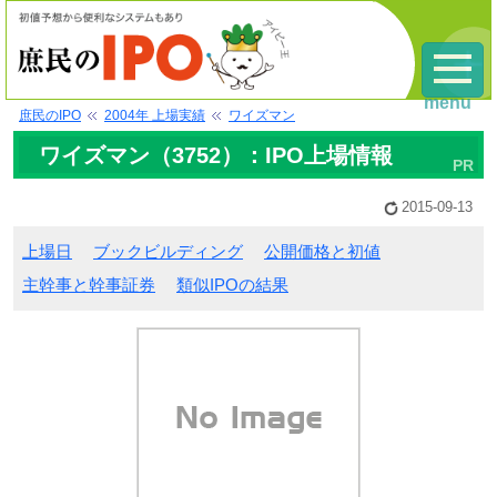
menu
庶民のIPO
2004年 上場実績
ワイズマン
ワイズマン（3752）：IPO上場情報
2015-09-13
上場日
ブックビルディング
公開価格と初値
主幹事と幹事証券
類似IPOの結果