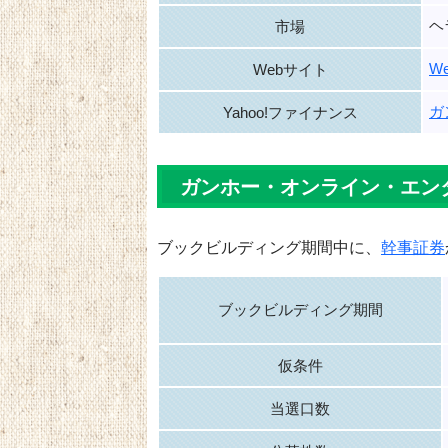
ヘ
市場
W
Webサイト
ガ
Yahoo!ファイナンス
ガンホー・オンライン・エン
ブックビルディング期間中に、
幹事証券
ブックビルディング期間
仮条件
当選口数