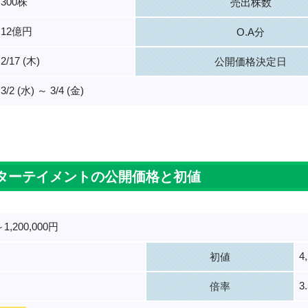
300株
売出株数
12億円
O.A分
2/17 (木)
公開価格決定日
3/2 (水) ～ 3/4 (金)
。
ターテイメントの公開価格と初値
～1,200,000円
4
初値
3
倍率