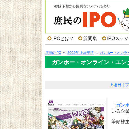
IPOとは？
質問集
IPOスケ
庶民のIPO
2005年 上場実績
ガンホー・オンラ
ガンホー・オンライン・エンタ
上場日
ブ
「
ガン
いる企
筆頭株