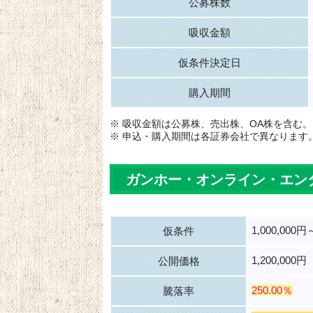
公募株数
吸収金額
仮条件決定日
購入期間
※ 吸収金額は公募株、売出株、OA株を含む。
※ 申込・購入期間は各証券会社で異なります
ガンホー・オンライン・エン
1,000,000円
仮条件
1,200,000円
公開価格
250.00％
騰落率