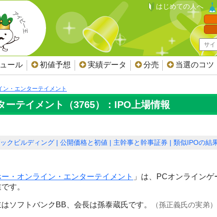
はじめての人へ
ジュール
初値予想
実績データ
分売
当選のコツ
イン・エンターテイメント
ーテイメント（3765）：IPO上場情報
ックビルディング
公開価格と初値
主幹事と幹事証券
類似IPOの結
ホー・オンライン・エンターテイメント
」は、PCオンラインゲ
業です。
主はソフトバンクBB、会長は孫泰蔵氏です。
（孫正義氏の実弟）