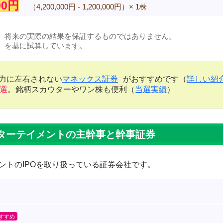
000円
（4,200,000円 - 1,200,000円）× 1株
、将来の実際の結果を保証するものではありません。
）を基に試算しています。
金力に左右されない
マネックス証券
がおすすめです（
詳しい紹
当選
。銘柄スカウターやワン株も便利（
当選実績
）
ターテイメントの主幹事と幹事証券
ントのIPOを取り扱っている証券会社です。