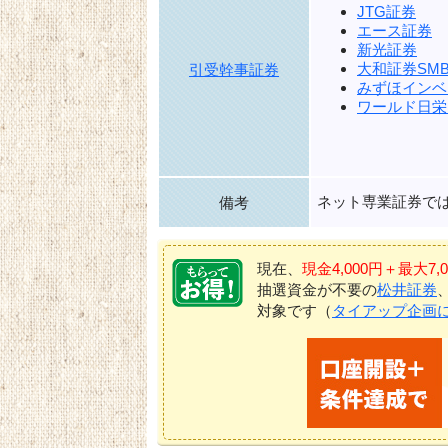
JTG証券
エース証券
新光証券
大和証券SMB
引受幹事証券
みずほインベ
ワールド日栄
ネット専業証券で
備考
現在、
現金4,000円＋最大
抽選資金が不要の
松井証券
対象です（
タイアップ企画