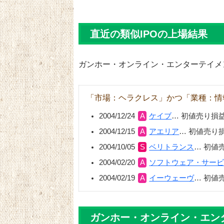
直近の類似IPOの上場結果
ガンホー・オンライン・エンターテイメ
「市場：ヘラクレス」かつ「業種：情
2004/12/24
ケイブ
…
初値売り損
2004/12/15
アエリア
…
初値売り
2004/10/05
ベリトランス
…
初値
2004/02/20
ソフトウェア・サー
2004/02/19
イーウェーヴ
…
初値
ガンホー・オンライン・エンタ