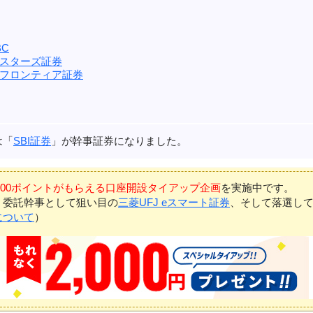
C
スターズ証券
フロンティア証券
は「
SBI証券
」が幹事証券になりました。
7,000ポイントがもらえる口座開設タイアップ企画
を実施中です。
、委託幹事として狙い目の
三菱UFJ eスマート証券
、そして落選し
について
）