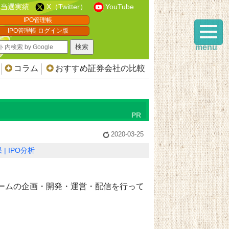
当選実績
X（Twitter）
YouTube
IPO管理帳
IPO管理帳 ログイン版
menu
コラム
おすすめ証券会社の比較
2020-03-25
果
IPO分析
ームの企画・開発・運営・配信を行って