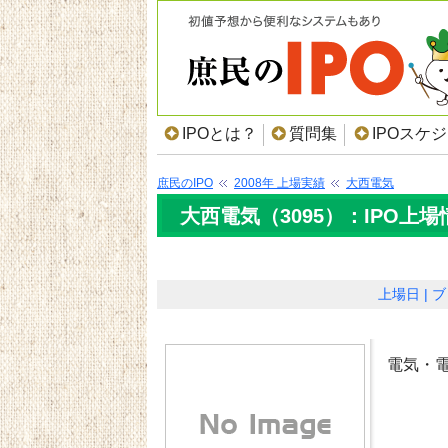
IPOとは？
質問集
IPOスケ
庶民のIPO
2008年 上場実績
大西電気
大西電気（3095）：IPO上場
上場日
ブ
電気・