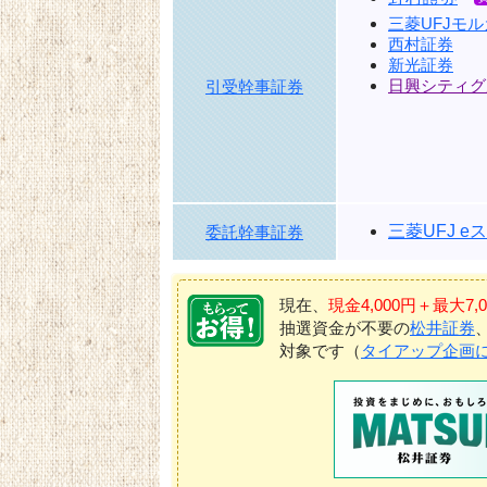
三菱UFJモ
西村証券
新光証券
日興シティグ
引受幹事証券
三菱UFJ 
委託幹事証券
現在、
現金4,000円＋最大
抽選資金が不要の
松井証券
対象です（
タイアップ企画