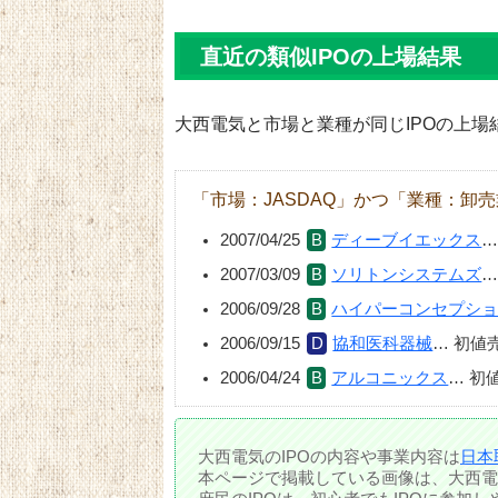
直近の類似IPOの上場結果
大西電気と市場と業種が同じIPOの上場
「市場：JASDAQ」かつ「業種：卸
2007/04/25
ディーブイエックス
2007/03/09
ソリトンシステムズ
2006/09/28
ハイパーコンセプシ
2006/09/15
協和医科器械
…
初値
2006/04/24
アルコニックス
…
初
大西電気のIPOの内容や事業内容は
日本
本ページで掲載している画像は、大西電