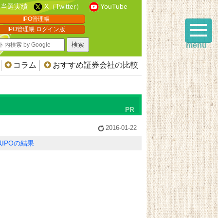
当選実績
X（Twitter）
YouTube
IPO管理帳
IPO管理帳 ログイン版
menu
コラム
おすすめ証券会社の比較
2016-01-22
IPOの結果