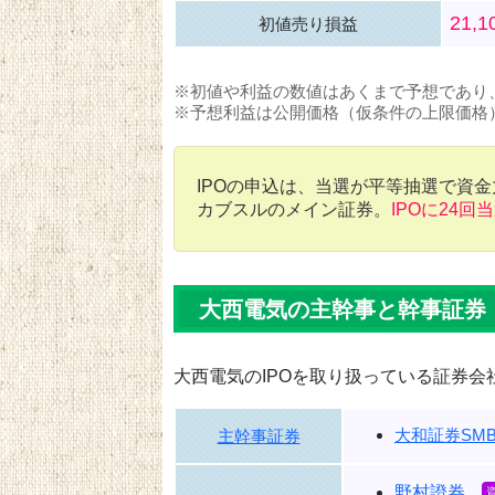
21,
初値売り損益
※初値や利益の数値はあくまで予想であり
※予想利益は公開価格（仮条件の上限価格
IPOの申込は、当選が平等抽選で資
カブスルのメイン証券。
IPOに24回
大西電気の主幹事と幹事証券
大西電気のIPOを取り扱っている証券会
大和証券SMB
主幹事証券
野村證券