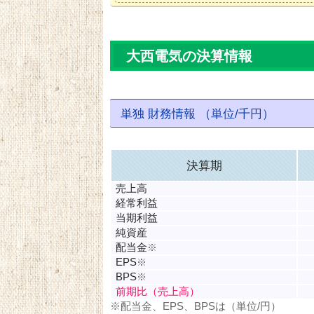
大西電気の決算情報
単独 財務情報 （単位/千円）
決算期
売上高
経常利益
当期利益
純資産
配当金
※
EPS
※
BPS
※
前期比（売上高）
※配当金、EPS、BPSは（単位/円）