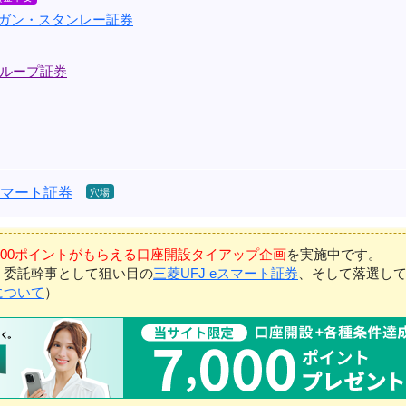
ルガン・スタンレー証券
ループ証券
eスマート証券
7,000ポイントがもらえる口座開設タイアップ企画
を実施中です。
、委託幹事として狙い目の
三菱UFJ eスマート証券
、そして落選し
について
）