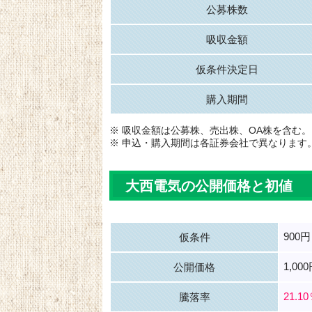
公募株数
吸収金額
仮条件決定日
購入期間
※ 吸収金額は公募株、売出株、OA株を含む。
※ 申込・購入期間は各証券会社で異なります
大西電気の公開価格と初値
900円
仮条件
1,00
公開価格
21.1
騰落率