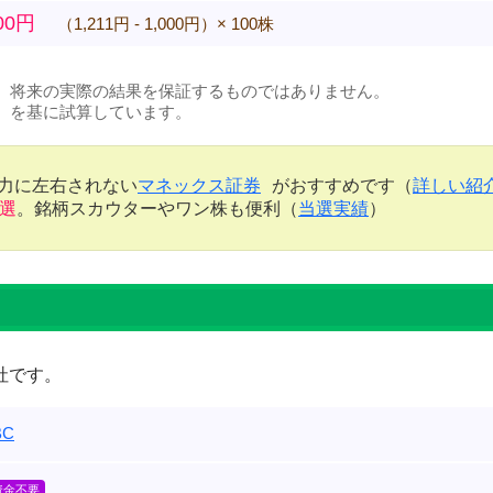
100円
（1,211円 - 1,000円）× 100株
、将来の実際の結果を保証するものではありません。
）を基に試算しています。
金力に左右されない
マネックス証券
がおすすめです（
詳しい紹
当選
。銘柄スカウターやワン株も便利（
当選実績
）
社です。
C