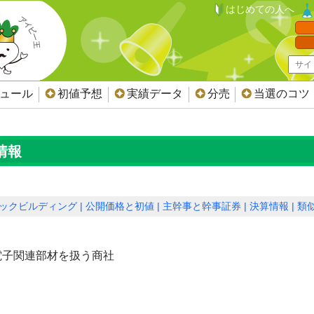
はじめての人へ
ジュール
初値予想
実績データ
分売
当選のコツ
情報
ックビルディング
公開価格と初値
主幹事と幹事証券
決算情報
類似
電子関連部材を扱う商社