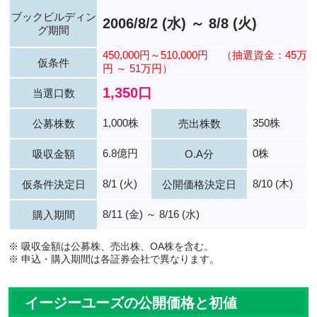
ブックビルディン
2006/8/2 (水) ～ 8/8 (火)
グ期間
450,000円～510,000円
（抽選資金：45万
仮条件
円 ～ 51万円）
1,350口
当選口数
1,000株
350株
公募株数
売出株数
6.8億円
0株
吸収金額
O.A分
8/1 (火)
8/10 (木)
仮条件決定日
公開価格決定日
8/11 (金) ～ 8/16 (水)
購入期間
※ 吸収金額は公募株、売出株、OA株を含む。
※ 申込・購入期間は各証券会社で異なります。
イージーユーズの公開価格と初値