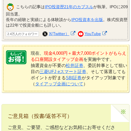
こちらの記事は
IPO投資歴21年のカブスル
が執筆。IPOに209
回当選。
長年の経験と実績による体験談から
IPO投資本を出版
。株式投資歴
は22年で投資全般にも詳しい。
X(Twitter）
YouTube
2.4万人のフォロワー
現在、
現金4,000円＋最大7,000ポイントがもらえ
る口座開設タイアップ企画
を実施中です。
抽選資金が不要の
松井証券
、委託幹事として狙い
目の
三菱UFJ eスマート証券
、そして落選しても
ポイントが貯まる
SBI証券
がタイアップ対象です
（
タイアップ企画について
）
ご意見箱（投書/返答不可）
ご意見、ご要望、ご感想などお気軽にお寄せくださ