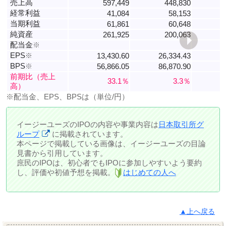
売上高
597,449
448,830
経常利益
41,084
58,153
当期利益
61,861
60,648
純資産
261,925
200,063
配当金
※
EPS
※
13,430.60
26,334.43
1
BPS
※
56,866.05
86,870.90
6
前期比（売上
33.1％
3.3％
高）
※配当金、EPS、BPSは（単位/円）
イージーユーズのIPOの内容や事業内容は
日本取引所グ
ループ
に掲載されています。
本ページで掲載している画像は、イージーユーズの目論
見書から引用しています。
庶民のIPOは、初心者でもIPOに参加しやすいよう要約
し、評価や初値予想を掲載。
はじめての人へ
▲上へ戻る