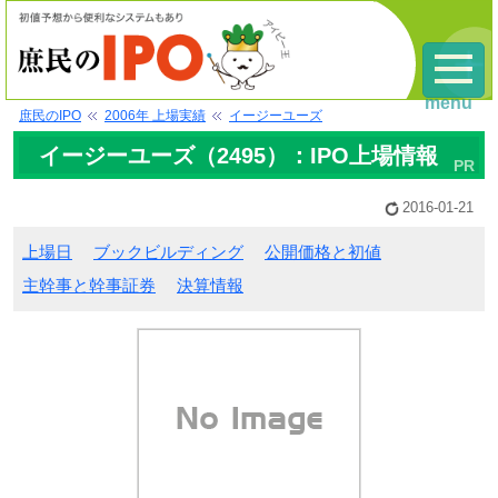
menu
庶民のIPO
2006年 上場実績
イージーユーズ
イージーユーズ（2495）：IPO上場情報
2016-01-21
上場日
ブックビルディング
公開価格と初値
主幹事と幹事証券
決算情報