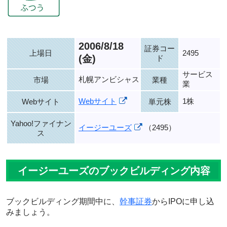
2006/8/18
証券コー
上場日
2495
(金)
ド
サービス
札幌アンビシャス
市場
業種
業
Webサイト
1株
Webサイト
単元株
Yahoo!ファイナン
イージーユーズ
（2495）
ス
イージーユーズのブックビルディング内容
ブックビルディング期間中に、
幹事証券
からIPOに申し込
みましょう。