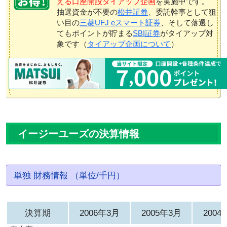
える口座開設タイアップ企画
を実施中です。
抽選資金が不要の
松井証券
、委託幹事として狙
い目の
三菱UFJ eスマート証券
、そして落選し
てもポイントが貯まる
SBI証券
がタイアップ対
象です（
タイアップ企画について
）
イージーユーズの決算情報
単独 財務情報 （単位/千円）
決算期
2006年3月
2005年3月
2004