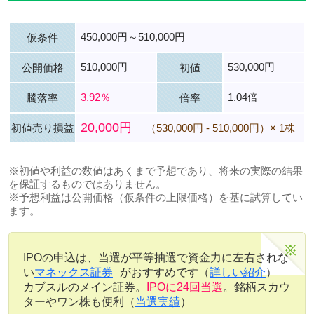
450,000円～510,000円
仮条件
510,000円
530,000円
公開価格
初値
3.92％
1.04倍
騰落率
倍率
20,000円
初値売り損益
（530,000円 - 510,000円）× 1株
※初値や利益の数値はあくまで予想であり、将来の実際の結果
を保証するものではありません。
※予想利益は公開価格（仮条件の上限価格）を基に試算してい
ます。
IPOの申込は、当選が平等抽選で資金力に左右されな
い
マネックス証券
がおすすめです（
詳しい紹介
）
カブスルのメイン証券。
IPOに24回当選
。銘柄スカウ
ターやワン株も便利（
当選実績
）