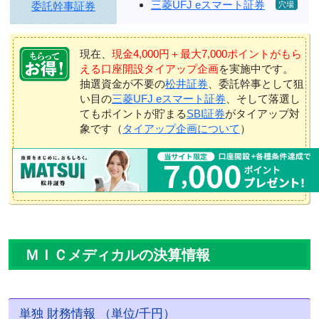
三菱UFJ eスマート証券
委託幹事証券
現在、
現金4,000円＋最大7,000ポイントがもら
える口座開設タイアップ企画
を実施中です。
抽選資金が不要の
松井証券
、委託幹事として狙
い目の
三菱UFJ eスマート証券
、そして落選し
てもポイントが貯まる
SBI証券
がタイアップ対
象です（
タイアップ企画について
）
ＭＩＣメディカルの決算情報
単独 財務情報 （単位/千円）