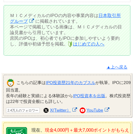
ＭＩＣメディカルのIPOの内容や事業内容は
日本取引所
グループ
に掲載されています。
本ページで掲載している画像は、ＭＩＣメディカルの目
論見書から引用しています。
庶民のIPOは、初心者でもIPOに参加しやすいよう要約
し、評価や初値予想を掲載。
はじめての人へ
▲上へ戻る
こちらの記事は
IPO投資歴21年のカブスル
が執筆。IPOに209
回当選。
長年の経験と実績による体験談から
IPO投資本を出版
。株式投資歴
は22年で投資全般にも詳しい。
X(Twitter）
YouTube
2.4万人のフォロワー
現在、
現金4,000円＋最大7,000ポイントがもらえ