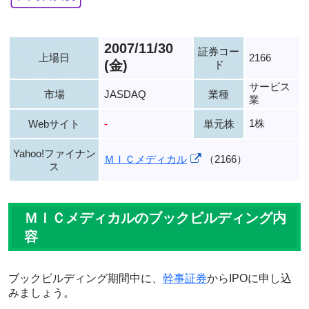
2007/11/30
証券コー
上場日
2166
(金)
ド
サービス
市場
JASDAQ
業種
業
1株
Webサイト
-
単元株
Yahoo!ファイナン
ＭＩＣメディカル
（2166）
ス
ＭＩＣメディカルのブックビルディング内
容
ブックビルディング期間中に、
幹事証券
からIPOに申し込
みましょう。