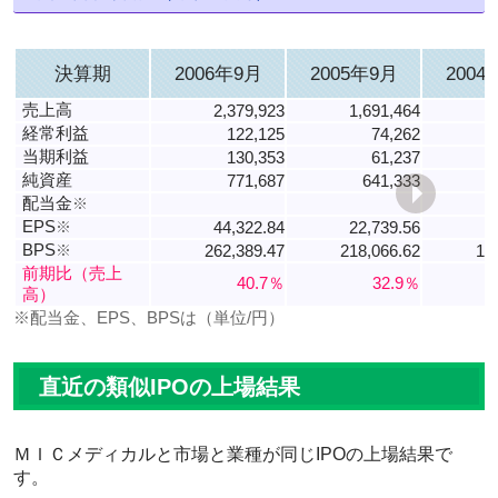
決算期
2006年9月
2005年9月
2004
売上高
2,379,923
1,691,464
1
経常利益
122,125
74,262
当期利益
130,353
61,237
純資産
771,687
641,333
配当金
※
EPS
※
44,322.84
22,739.56
2
BPS
※
262,389.47
218,066.62
18
前期比（売上
40.7％
32.9％
高）
※配当金、EPS、BPSは（単位/円）
直近の類似IPOの上場結果
ＭＩＣメディカルと市場と業種が同じIPOの上場結果で
す。