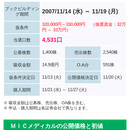
ブックビルディン
2007/11/14 (水) ～ 11/19 (月)
グ期間
320,000円～330,000円
（抽選資金：32万
仮条件
円 ～ 33万円）
4,531口
当選口数
1,400株
2,540株
公募株数
売出株数
14.9億円
591株
吸収金額
O.A分
11/13 (火)
11/20 (火)
仮条件決定日
公開価格決定日
11/21 (水) ～ 11/27 (火)
購入期間
※ 吸収金額は公募株、売出株、OA株を含む。
※ 申込・購入期間は各証券会社で異なります。
ＭＩＣメディカルの公開価格と初値