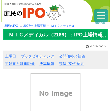
menu
庶民のIPO
2007年 上場実績
ＭＩＣメディカル
ＭＩＣメディカル（2166）：IPO上場情報
2018-09-16
上場日
ブックビルディング
公開価格と初値
主幹事と幹事証券
決算情報
類似IPOの結果