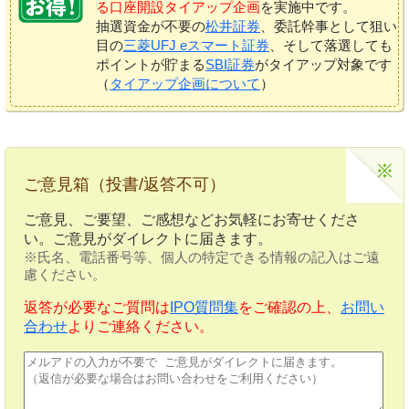
る口座開設タイアップ企画
を実施中です。
抽選資金が不要の
松井証券
、委託幹事として狙い
目の
三菱UFJ eスマート証券
、そして落選しても
ポイントが貯まる
SBI証券
がタイアップ対象です
（
タイアップ企画について
）
ご意見箱（投書/返答不可）
ご意見、ご要望、ご感想などお気軽にお寄せくださ
い。ご意見がダイレクトに届きます。
※氏名、電話番号等、個人の特定できる情報の記入はご遠
慮ください。
返答が必要なご質問は
IPO質問集
をご確認の上、
お問い
合わせ
よりご連絡ください。