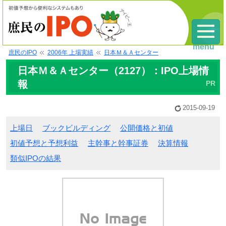
menu
庶民のIPO
2006年 上場実績
日本Ｍ＆Ａセンター
日本Ｍ＆Ａセンター（2127）：IPO上場情
報
2015-09-19
上場日
ブックビルディング
公開価格と初値
初値予想と予想利益
主幹事と幹事証券
決算情報
類似IPOの結果