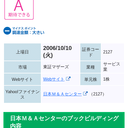
2006/10/10
証券コー
上場日
2127
(火)
ド
サービス
東証マザーズ
市場
業種
業
Webサイト
1株
Webサイト
単元株
Yahoo!ファイナン
日本Ｍ＆Ａセンター
（2127）
ス
日本Ｍ＆Ａセンターのブックビルディング
内容