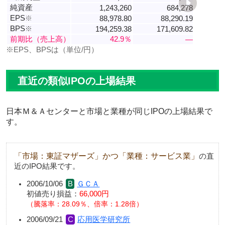
純資産
1,243,260
684,278
EPS
※
88,978.80
88,290.19
BPS
※
194,259.38
171,609.82
前期比（売上高）
42.9％
―
※EPS、BPSは（単位/円）
直近の類似IPOの上場結果
日本Ｍ＆Ａセンターと市場と業種が同じIPOの上場結果で
す。
「市場：東証マザーズ」かつ「業種：サービス業」
の直
近のIPO結果です。
2006/10/06
ＧＣＡ
初値売り損益：
66,000円
騰落率：28.09％、倍率：1.28倍
2006/09/21
応用医学研究所