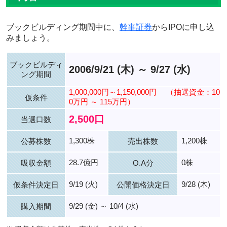
ブックビルディング期間中に、
幹事証券
からIPOに申し込
みましょう。
ブックビルディ
2006/9/21 (木) ～ 9/27 (水)
ング期間
1,000,000円～1,150,000円
（抽選資金：10
仮条件
0万円 ～ 115万円）
2,500口
当選口数
1,300株
1,200株
公募株数
売出株数
28.7億円
0株
吸収金額
O.A分
9/19 (火)
9/28 (木)
仮条件決定日
公開価格決定日
9/29 (金) ～ 10/4 (水)
購入期間