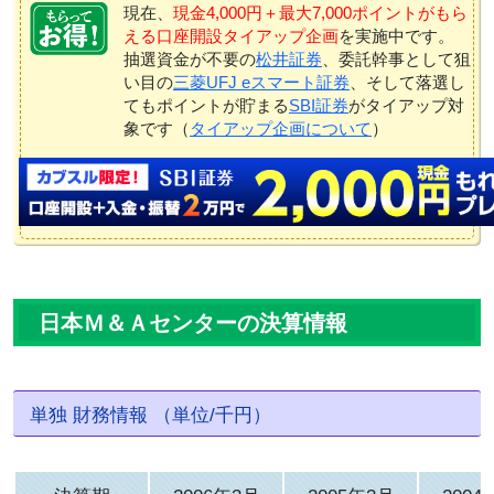
現在、
現金4,000円＋最大7,000ポイントがもら
える口座開設タイアップ企画
を実施中です。
抽選資金が不要の
松井証券
、委託幹事として狙
い目の
三菱UFJ eスマート証券
、そして落選し
てもポイントが貯まる
SBI証券
がタイアップ対
象です（
タイアップ企画について
）
日本Ｍ＆Ａセンターの決算情報
単独 財務情報 （単位/千円）