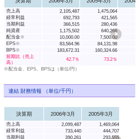
決算期
2006年3月
2005年3月
2004
売上高
2,105,487
1,475,064
経常利益
692,793
421,565
当期利益
366,515
280,436
純資産
1,175,502
640,266
配当金
※
10,000.00
7,500.00
EPS
※
83,564.96
84,131.98
BPS
※
183,672.31
160,324.66
9
前期比（売上
42.7％
73.2％
高）
※配当金、EPS、BPSは（単位/円）
連結 財務情報 （単位/千円）
決算期
2006年3月
2005年3月
売上高
2,099,487
1,469,064
経常利益
733,440
444,707
当期利益
390,261
293,555