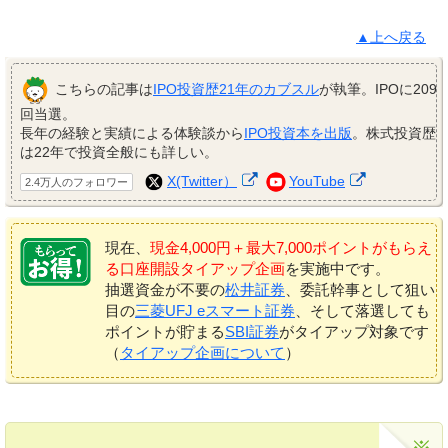
▲上へ戻る
こちらの記事は
IPO投資歴21年のカブスル
が執筆。IPOに209
回当選。
長年の経験と実績による体験談から
IPO投資本を出版
。株式投資歴
は22年で投資全般にも詳しい。
X(Twitter）
YouTube
2.4万人のフォロワー
現在、
現金4,000円＋最大7,000ポイントがもらえ
る口座開設タイアップ企画
を実施中です。
抽選資金が不要の
松井証券
、委託幹事として狙い
目の
三菱UFJ eスマート証券
、そして落選しても
ポイントが貯まる
SBI証券
がタイアップ対象です
（
タイアップ企画について
）