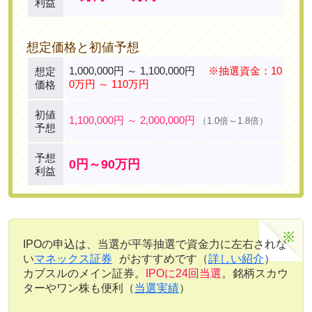
利益
想定価格と初値予想
1,000,000円 ～ 1,100,000円
※抽選資金：10
想定
0万円 ～ 110万円
価格
初値
1,100,000円 ～ 2,000,000円
（1.0倍～1.8倍）
予想
予想
0円～90万円
利益
IPOの申込は、当選が平等抽選で資金力に左右されな
い
マネックス証券
がおすすめです（
詳しい紹介
）
カブスルのメイン証券。
IPOに24回当選
。銘柄スカウ
ターやワン株も便利（
当選実績
）