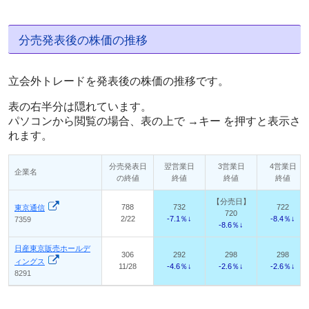
分売発表後の株価の推移
立会外トレードを発表後の株価の推移です。
表の右半分は隠れています。
パソコンから閲覧の場合、表の上で →キー を押すと表示さ
れます。
分売発表日
翌営業日
3営業日
4営業日
企業名
の終値
終値
終値
終値
【分売日】
788
732
722
東京通信
720
2/22
-7.1％↓
-8.4％↓
7359
-8.6％↓
日産東京販売ホールデ
306
292
298
298
ィングス
11/28
-4.6％↓
-2.6％↓
-2.6％↓
8291