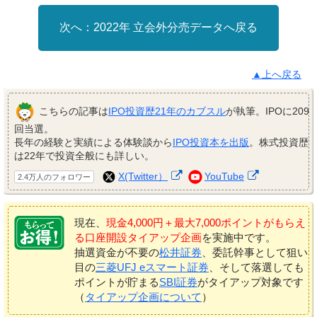
2022年 立会外分売データへ戻る
▲上へ戻る
こちらの記事は
IPO投資歴21年のカブスル
が執筆。IPOに209
回当選。
長年の経験と実績による体験談から
IPO投資本を出版
。株式投資歴
は22年で投資全般にも詳しい。
X(Twitter）
YouTube
2.4万人のフォロワー
現在、
現金4,000円＋最大7,000ポイントがもらえ
る口座開設タイアップ企画
を実施中です。
抽選資金が不要の
松井証券
、委託幹事として狙い
目の
三菱UFJ eスマート証券
、そして落選しても
ポイントが貯まる
SBI証券
がタイアップ対象です
（
タイアップ企画について
）