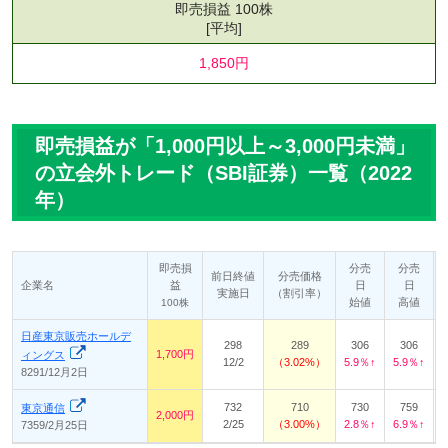
即売損益 100株
[平均]
1,850円
即売損益が「1,000円以上～3,000円未満」
の立会外トレード（SBI証券）一覧（2022
年）
即売損
分売
分売
前日終値
分売価格
企業名
益
日
日
実施日
（割引率）
始値
高値
100株
日産東京販売ホールデ
298
289
306
306
1,700円
ィングス
12/2
3.02%
5.9％↑
5.9％↑
8291/12月2日
732
710
730
759
東京通信
2,000円
2/25
3.00%
2.8％↑
6.9％↑
7359/2月25日