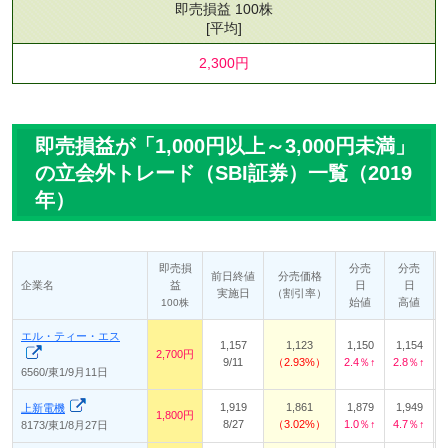
即売損益 100株
[平均]
2,300円
即売損益が「1,000円以上～3,000円未満」
の立会外トレード（SBI証券）一覧（2019
年）
即売損
分売
分売
前日終値
分売価格
企業名
益
日
日
実施日
（割引率）
始値
高値
100株
エル・ティー・エス
1,157
1,123
1,150
1,154
2,700円
9/11
2.93%
2.4％↑
2.8％↑
6560/東1/9月11日
1,919
1,861
1,879
1,949
上新電機
1,800円
8/27
3.02%
1.0％↑
4.7％↑
8173/東1/8月27日