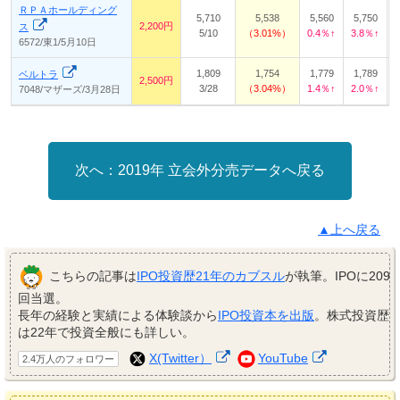
ＲＰＡホールディング
5,710
5,538
5,560
5,750
2,200円
ス
5/10
3.01%
0.4％↑
3.8％↑
-
6572/東1/5月10日
1,809
1,754
1,779
1,789
ベルトラ
2,500円
3/28
3.04%
1.4％↑
2.0％↑
-
7048/マザーズ/3月28日
2019年 立会外分売データへ戻る
▲上へ戻る
こちらの記事は
IPO投資歴21年のカブスル
が執筆。IPOに209
回当選。
長年の経験と実績による体験談から
IPO投資本を出版
。株式投資歴
は22年で投資全般にも詳しい。
X(Twitter）
YouTube
2.4万人のフォロワー