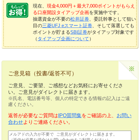
現在、
現金4,000円＋最大7,000ポイントがもらえ
る口座開設タイアップ企画
を実施中です。
抽選資金が不要の
松井証券
、委託幹事として狙い
目の
三菱UFJ eスマート証券
、そして落選しても
ポイントが貯まる
SBI証券
がタイアップ対象です
（
タイアップ企画について
）
ご意見箱（投書/返答不可）
ご意見、ご要望、ご感想などお気軽にお寄せくださ
い。ご意見がダイレクトに届きます。
※氏名、電話番号等、個人の特定できる情報の記入はご遠
慮ください。
返答が必要なご質問は
IPO質問集
をご確認の上、
お問い
合わせ
よりご連絡ください。