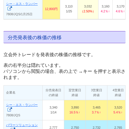
シー・エス・ランバー
3,110
3,032
3,160
3,170
12,800円
1/25
2.50%
4.2％↑
4.6％↑
7808/JQS/1月25日
分売発表後の株価の推移
立会外トレードを発表後の株価の推移です。
表の右半分は隠れています。
パソコンから閲覧の場合、表の上で →キー を押すと表示さ
れます。
分売発表日
翌営業日
3営業日
4営業日
企業名
の終値
終値
終値
終値
シー・エス・ランバー
3,340
3,890
3,465
3,520
1/14
16.5％↑
3.7％↑
5.4％↑
7808/JQS
パワーソリューション
2,777
2,750
2,732
2,765