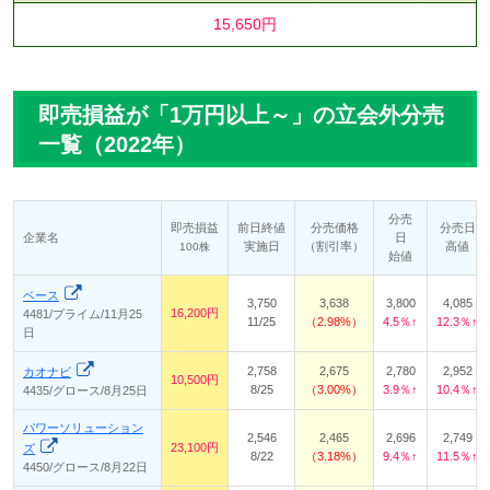
15,650円
即売損益が「1万円以上～」の立会外分売
一覧（2022年）
分売
即売損益
前日終値
分売価格
分売日
企業名
日
実施日
（割引率）
高値
100株
始値
ベース
3,750
3,638
3,800
4,085
16,200円
4481/プライム/11月25
11/25
2.98%
4.5％↑
12.3％↑
日
2,758
2,675
2,780
2,952
カオナビ
10,500円
8/25
3.00%
3.9％↑
10.4％↑
4435/グロース/8月25日
パワーソリューション
2,546
2,465
2,696
2,749
23,100円
ズ
8/22
3.18%
9.4％↑
11.5％↑
4450/グロース/8月22日