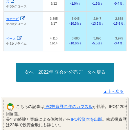
ズ
8/12
-1.0％↓
-1.6％↓
-0.4％↓
4450/グロース
3,395
3,045
2,947
2,858
カオナビ
8/17
-10.3％↓
-13.2％↓
-15.8％↓
4435/グロース
4,115
3,680
3,890
3,975
ベース
11/14
-10.6％↓
-5.5％↓
-3.4％↓
4481/プライム
2022年 立会外分売データへ戻る
▲上へ戻る
こちらの記事は
IPO投資歴21年のカブスル
が執筆。IPOに209
回当選。
長年の経験と実績による体験談から
IPO投資本を出版
。株式投資歴
は22年で投資全般にも詳しい。