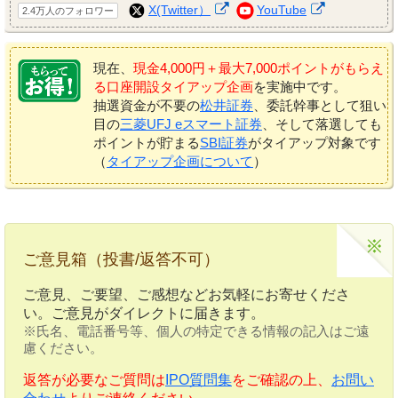
X(Twitter）
YouTube
2.4万人のフォロワー
現在、
現金4,000円＋最大7,000ポイントがもらえ
る口座開設タイアップ企画
を実施中です。
抽選資金が不要の
松井証券
、委託幹事として狙い
目の
三菱UFJ eスマート証券
、そして落選しても
ポイントが貯まる
SBI証券
がタイアップ対象です
（
タイアップ企画について
）
ご意見箱（投書/返答不可）
ご意見、ご要望、ご感想などお気軽にお寄せくださ
い。ご意見がダイレクトに届きます。
※氏名、電話番号等、個人の特定できる情報の記入はご遠
慮ください。
返答が必要なご質問は
IPO質問集
をご確認の上、
お問い