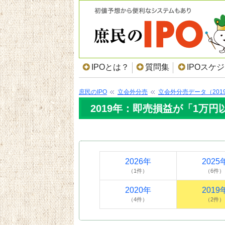
IPOとは？
質問集
IPOスケ
庶民のIPO
立会外分売
立会外分売データ（201
2019年：即売損益が「1万
2026年
2025
（1件）
（6件）
2020年
2019
（4件）
（2件）