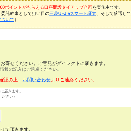
7,000ポイントがもらえる口座開設タイアップ企画
を実施中です。
、委託幹事として狙い目の
三菱UFJ eスマート証券
、そして落選し
について
）
にお寄せください。ご意見がダイレクトに届きます。
情報の記入はご遠慮ください。
確認の上、
お問い合わせ
よりご連絡ください。
させて頂きます。