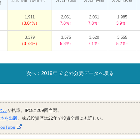
日
1
1,911
2,061
2,061
1,985
3.04%
7.8％↑
7.8％↑
3.9％↑
0
3,379
3,575
3,620
3,555
3.73%
5.8％↑
7.1％↑
5.2％↑
2019年 立会外分売データへ戻る
スル
が執筆。IPOに209回当選。
資本を出版
。株式投資歴は22年で投資全般にも詳しい。
YouTube