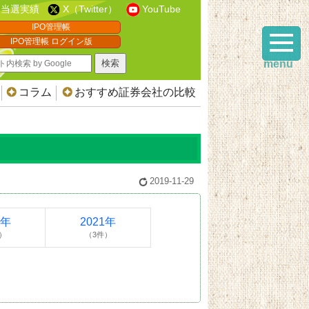
当選実績
X（Twitter）
YouTube
IPO管理帳
IPO管理帳 ログイン版
menu
コラム
おすすめ証券会社の比較
2019-11-29
2年
2021年
）
（3件）