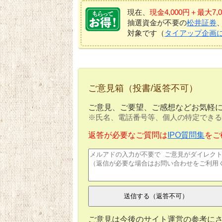
現在、
現金4,000円＋最大
抽選資金が不要の
松井証券
対象です（
タイアップ企画
ご意見箱（投書/返答不可）
ご意見、ご要望、ご感想などお気軽
※氏名、電話番号等、個人の特定できる
返答が必要なご質問は
IPO質問集
をご
ご意見は今後のサイト運営の参考に