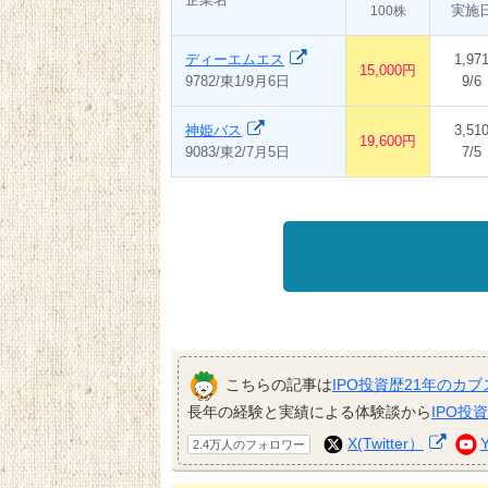
実施
100株
ディーエムエス
1,97
15,000円
9782/東1/9月6日
9/6
神姫バス
3,51
19,600円
9083/東2/7月5日
7/5
こちらの記事は
IPO投資歴21年のカブ
長年の経験と実績による体験談から
IPO投
X(Twitter）
2.4万人のフォロワー