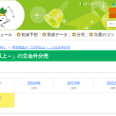
はじめての人へ
ジュール
初値予想
実績データ
分売
当選のコツ
9年）
即売損益が「1万円以上～」の立会外分売
円以上～」の立会外分売
年
2024年
2023年
202
（1件）
（1件）
（4件
年