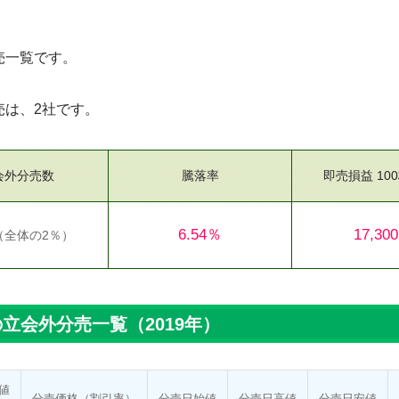
売一覧です。
売は、2社です。
会外分売数
騰落率
即売損益 10
6.54％
17,30
（
全体の2％
）
立会外分売一覧（2019年）
値
分売価格
（割引率）
分売日
始値
分売日
高値
分売日
安値