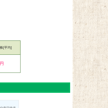
0株
[平均]
0円
分売日
終値