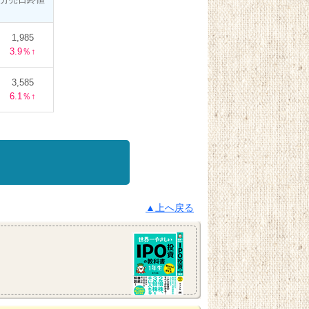
1,985
3.9％↑
3,585
6.1％↑
▲上へ戻る