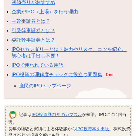
初値売りがおすすめ
企業がIPO（上場）を行う理由
主幹事証券とは？
引受幹事証券とは？
委託幹事証券とは？
IPOセカンダリーとは？魅力やリスク、コツを紹介。
初心者は手出し不要！
IPOで使われている用語
IPO投資の理解度チェックに役立つ問題集
庶民のIPOトップページ
記事は
IPO投資歴21年のカブスル
が執筆。IPOに214回当
選。
長年の経験と実績による体験談から
IPO投資本を出版
。株式投資
歴は22年で投資全般にも詳しい