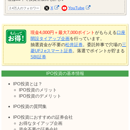
X
YouTube
2.4万人のフォロワー
現金4,000円＋最大7,000ポイント
がもらえる
口座
開設タイアップ企画
を行っています。
抽選資金が不要の
松井証券
。委託幹事で穴場の
三
菱UFJ eスマート証券
。落選でポイントが貯まる
SBI証券
IPO投資の基本情報
IPO投資とは？
IPO投資のメリット
IPO投資のデメリット
IPO投資の質問集
IPO投資におすすめの証券会社
お得なタイアップ企画
資金不要の証券会社